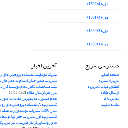
دوره 4 (1392)
دوره 3 (1391)
دوره 2 (1390)
دوره 1 (1389)
دسترسی سریع
آخرین اخبار
صفحه اصلی
تبریک موفقیت فصلنامه پژوهش های رو
درباره نشریه
نشریات علمی جهان اسلام به همراهان 
اعضای هیات تحریریه
ثبت مشخصات کامل تمام نویسندگان به
ارسال مقاله
در زمان ارسال مقاله
1398-10-15
تماس با ما
عدم صدور نامه پذیرش مقاله به صور
نقشه سایت
کسب رتبه A فصلنامه پژوهش های ر
سال 1396 نشریات توسط وزارت عتف
03
کسب رتبه اول نشریات جغرافیا توسط 
های روستایی از نظر ضریب تاثیر در پایگ