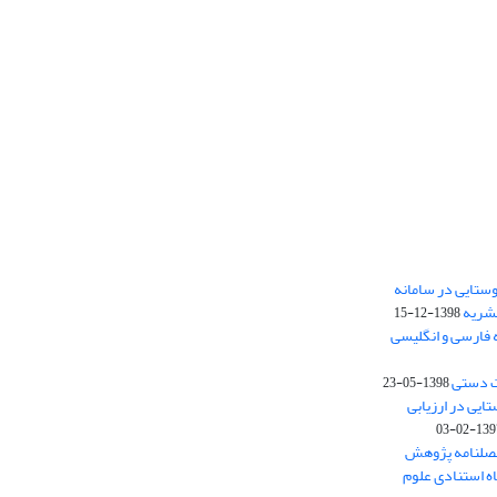
ستایی در سامانه
نشریه
1398-12-15
 فارسی و انگلیسی
ت دستی
1398-05-23
وستایی در ارزیابی
1397-02-
فصلنامه پژوهش
اه استنادی علوم