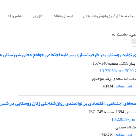
بیانیه به کارگیری هوش مصنوعی
ارسال مقاله
داوران
تماس با ما
ی، حشمت اله
های تولید روستایی در ظرفیت‌سازی سرمایه اجتماعی جوامع محلی شهرستان 
140-157
10.22059/jrur.2020
شمت اله سعدی، رضا موحدی
اصل مقاله
4.18 M
فه‌های اجتماعی – اقتصادی بر توانمندی روان‌شناختی زنان روستایی در شهرس
745-767
10.22059/jru
مت اله سعدی
اصل مقاله
742.7 K