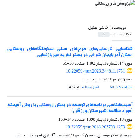
نویسنده =
خالقی، عقیل
تعداد مقالات:
3
شناسایی نارسایی‌های طرح‌های محلی سکونتگاه‌های روستایی
استان آذربایجان شرقی در بستر نظریه غیربازنمایی
دوره 14، شماره 1، بهار 1402، صفحه
38-55
10.22059/jrur.2023.344811.1751
حسین کریم زاده، عقیل خالقی
مشاهده مقاله
اصل مقاله
4.82 M
آسیب‌شناسی برنامه‌های توسعه در بخش روستایی با روش آمیخته
(مورد مطالعه: شهرستان ورزقان)
دوره 10، شماره 1، بهار 1398، صفحه
146-163
10.22059/jrur.2018.263703.1273
میرستار صدرموسوی، حسین کریم زاده، محسن آقایاری هیر، عقیل خالقی