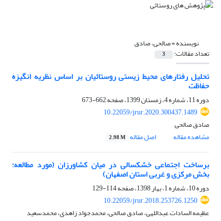
نویسنده =
صالحی، صادق
تعداد مقالات:
3
تحلیل رفتارهای محیط زیستی روستائیان بر اساس نظریه انگیزه
حفاظت
دوره 11، شماره 4، زمستان 1399، صفحه
662-673
10.22059/jrur.2020.300437.1489
صادق صالحی
مشاهده مقاله
اصل مقاله
2.98 M
برساخت اجتماعی خشکسالی در میان کشاورزان (مورد مطالعه:
بخش مرکزی و غربی استان اصفهان)
دوره 10، شماره 1، بهار 1398، صفحه
114-129
10.22059/jrur.2018.253726.1250
عظیمه السادات عبداللهی، صادق صالحی، محمدجواد زاهدی، محمدسعید