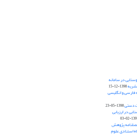
ستایی در سامانه
نشریه
1398-12-15
 فارسی و انگلیسی
ت دستی
1398-05-23
وستایی در ارزیابی
1397-02-
فصلنامه پژوهش
اه استنادی علوم