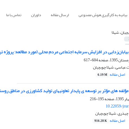
بیانیه به کارگیری هوش مصنوعی
ارسال مقاله
داوران
تماس با ما
چیان، شهلا
یابان‌زدایی در افزایش سرمایه اجتماعی مردم محلی (مورد مطالعه: پروژه
604-617
ت عباسی، شهلا چوبچیان
اصل مقاله
6.19 M
ؤلفه‏ های مؤثر بر توسعه‏ ی پایدار تعاونی‏های تولید کشاورزی در مناطق رو
195-216
10.22059/jru
چیذری، شهلا چوبچیان
اصل مقاله
916.28 K