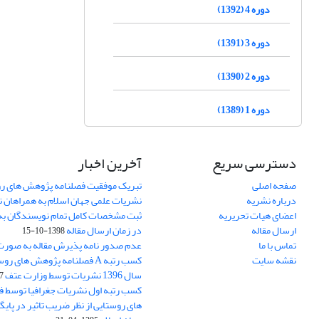
دوره 4 (1392)
دوره 3 (1391)
دوره 2 (1390)
دوره 1 (1389)
دسترسی سریع
آخرین اخبار
صفحه اصلی
تبریک موفقیت فصلنامه پژوهش های رو
درباره نشریه
نشریات علمی جهان اسلام به همراهان 
اعضای هیات تحریریه
ثبت مشخصات کامل تمام نویسندگان به
ارسال مقاله
در زمان ارسال مقاله
1398-10-15
تماس با ما
عدم صدور نامه پذیرش مقاله به صور
نقشه سایت
کسب رتبه A فصلنامه پژوهش های ر
سال 1396 نشریات توسط وزارت عتف
03
کسب رتبه اول نشریات جغرافیا توسط 
های روستایی از نظر ضریب تاثیر در پایگ