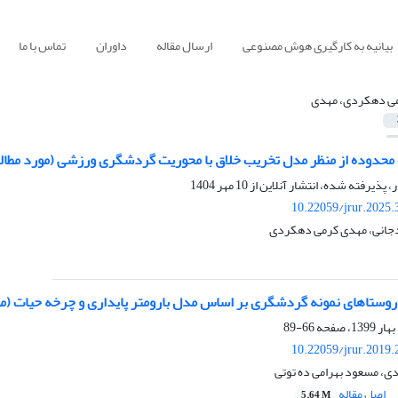
بیانیه به کارگیری هوش مصنوعی
ارسال مقاله
داوران
تماس با ما
ی دهکردی، مهدی
 محدوده از منظر مدل تخریب خلاق با محوریت گردشگری ورزشی (مورد مطال
ر، پذیرفته شده، انتشار آنلاین از
10 مهر 1404
10.22059/jrur.2025
انی، مهدی کرمی دهکردی
ی روستاهای نمونه گردشگری بر اساس مدل بارومتر پایداری و چرخه حیات (
66-89
10.22059/jrur.2019
، مسعود بهرامی ده توتی
اصل مقاله
5.64 M