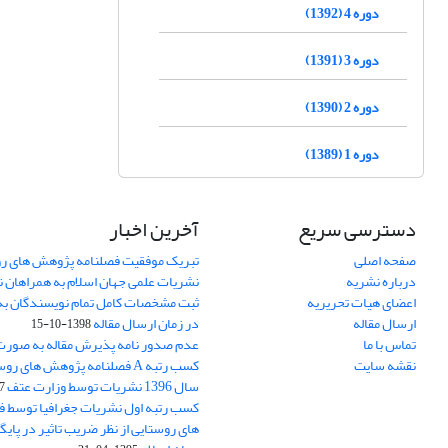
دوره 4 (1392)
دوره 3 (1391)
دوره 2 (1390)
دوره 1 (1389)
دسترسی سریع
آخرین اخبار
صفحه اصلی
تبریک موفقیت فصلنامه پژوهش های رو
درباره نشریه
نشریات علمی جهان اسلام به همراهان 
اعضای هیات تحریریه
ثبت مشخصات کامل تمام نویسندگان به
ارسال مقاله
در زمان ارسال مقاله
1398-10-15
تماس با ما
عدم صدور نامه پذیرش مقاله به صور
نقشه سایت
کسب رتبه A فصلنامه پژوهش های ر
سال 1396 نشریات توسط وزارت عتف
03
کسب رتبه اول نشریات جغرافیا توسط 
های روستایی از نظر ضریب تاثیر در پایگ