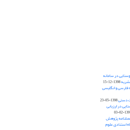
ستایی در سامانه
نشریه
1398-12-15
 فارسی و انگلیسی
ت دستی
1398-05-23
وستایی در ارزیابی
1397-02-
فصلنامه پژوهش
اه استنادی علوم