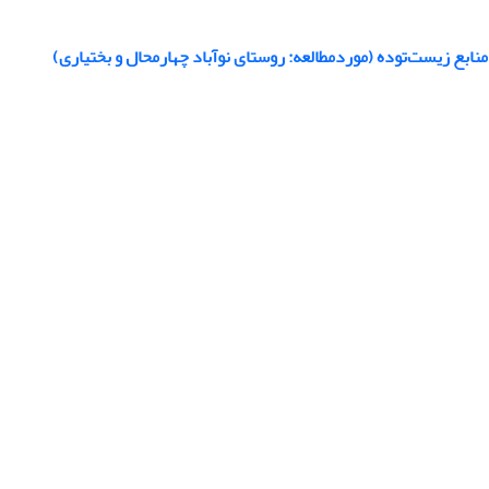
نابع زیست‌توده (موردمطالعه: روستای نوآباد چهارمحال و بختیاری)