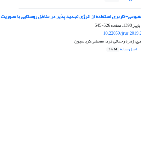
هومی-کاربری استفاده از انرژی تجدید پذیر در مناطق روستایی با محوریت م
526-545
10.22059/jrur.2019
، زهره رحمانی فرد، مصطفی کرباسیون
اصل مقاله
3.6 M