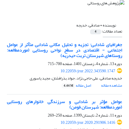
نویسنده =
صادقی، خدیجه
تعداد مقالات:
4
جغرافیای شادابی: تجزیه و تحلیل مکانی شادابی متأثر از عوامل
اجتماعی - اقتصادی در سطح نواحی روستایی (موردمطالعه:
روستاهای شهرستان تربت حیدریه)
دوره 13، شماره 4، زمستان 1401، صفحه
700-715
10.22059/jrur.2022.343590.1747
خدیجه صادقی، علی حاجی نژاد، جواد بذرافشان، مجید یاسوری
مشاهده مقاله
اصل مقاله
4.44 M
عوامل مؤثر بر شادابی و سرزندگی خانوارهای روستایی
(موردمطالعه: شهرستان فومن)
دوره 11، شماره 2، تابستان 1399، صفحه
250-269
10.22059/jrur.2020.291906.1416