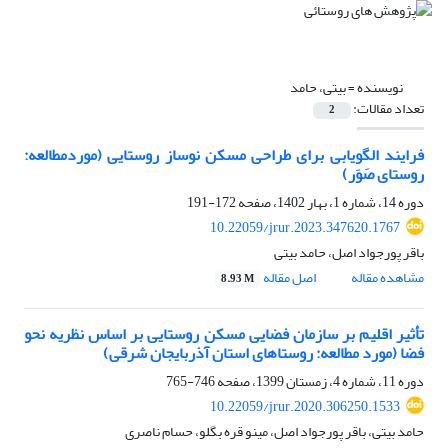
نویسنده =
بیتی، حامد
تعداد مقالات:
2
فرایند الگویابی برای طراحی مسکن نوساز روستایی (موردمطالعه:
روستای صَوَر)
دوره 14، شماره 1، بهار 1402، صفحه
172-191
10.22059/jrur.2023.347620.1767
باقر پورجواد اصل، حامد بیتی
مشاهده مقاله
اصل مقاله
8.93 M
تأثیر اقلیم بر سازمان فضایی مسکن روستایی بر اساس نظریه نحو
فضا (مورد مطالعه: روستاهای استان آذربایجان شرقی)
دوره 11، شماره 4، زمستان 1399، صفحه
746-765
10.22059/jrur.2020.306250.1533
حامد بیتی، باقر پورجواد اصل، مینو قره بگلو، حسام ناصری