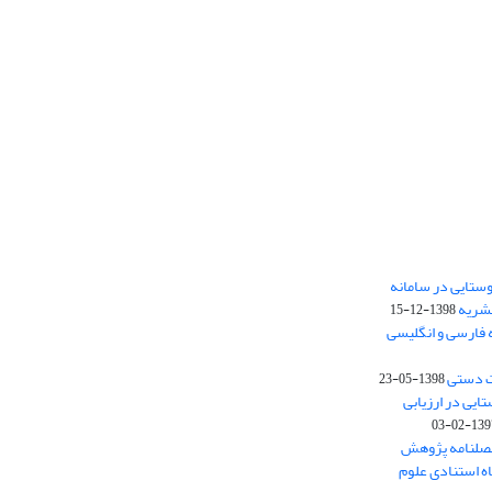
ستایی در سامانه
نشریه
1398-12-15
 فارسی و انگلیسی
ت دستی
1398-05-23
وستایی در ارزیابی
1397-02-
فصلنامه پژوهش
اه استنادی علوم