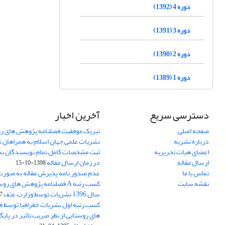
دوره 4 (1392)
دوره 3 (1391)
دوره 2 (1390)
دوره 1 (1389)
دسترسی سریع
آخرین اخبار
صفحه اصلی
تبریک موفقیت فصلنامه پژوهش های رو
درباره نشریه
نشریات علمی جهان اسلام به همراهان 
اعضای هیات تحریریه
ثبت مشخصات کامل تمام نویسندگان به
ارسال مقاله
در زمان ارسال مقاله
1398-10-15
تماس با ما
عدم صدور نامه پذیرش مقاله به صور
نقشه سایت
کسب رتبه A فصلنامه پژوهش های ر
سال 1396 نشریات توسط وزارت عتف
03
کسب رتبه اول نشریات جغرافیا توسط 
های روستایی از نظر ضریب تاثیر در پایگ