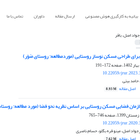
بیانیه به کارگیری هوش مصنوعی
ارسال مقاله
داوران
تماس با ما
جواد اصل، باقر
 برای طراحی مسکن نوساز روستایی (موردمطالعه: روستای صَوَر)
172-191
10.22059/jrur.2023
 حامد بیتی
اصل مقاله
8.93 M
سازمان فضایی مسکن روستایی بر اساس نظریه نحو فضا (مورد مطالعه: روستا
746-765
10.22059/jrur.2020
ورجواد اصل، مینو قره بگلو، حسام ناصری
اصل مقاله
7.62 M