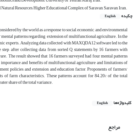
onomics and Development, University of Tehran, Karaj, Iran.
d Natural Resources, Higher Educational Complex of Saravan, Saravan, Iran.
چکیده
English
onsidered by the world as a response to social, economic, and environmental
ental patterns regarding extension of multifunctional agriculture. In the
demic experts. Analyzing data collected with MAXQDA12 software led to the
e step, after collecting data from sorted Q statements by 16 farmers with
ware. The result showed that 16 farmers surveyed had four mental patterns
 importance and benefits of multifunctional agriculture and limitations of
ement policies and extension and education factor, Proponents of farmers’
 of farm characteristics. These patterns account for 84.20% of the total
ater share of the total variance.
کلیدواژه‌ها
English
مراجع