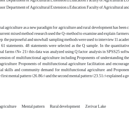
ssor, Department of Agricultural Extension & Education, Faculty of Agricultural Ec
ssor, Department of Agricultural Extension & Education, Faculty of Agricultural an
al agriculture as a new paradigm for agriculture and rural development has been c
urrent mixed method research used the Q-method to examine and explain farmers’ m
step, the purposeful and snowball sampling methods were used to interview 11 aca
f 61 statements. 48 statements were selected as the Q sample. In the quantitativ
nal farms (N= 21), this data was analyzed using Q factor analysis in SPSS25 soft
ension of multifunctional agriculture, including Proponents of understanding the
agriculture, Proponents of multifunctional agriculture facilitation and encourag
ial skills and community demand for multifunctional agriculture, and Proponents
 first mental pattern (26.86%) and the second mental pattern (23.51%) explained a gre
agriculture
Mental pattern
Rural development
Zerivar Lake