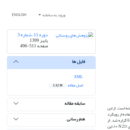
ورود به سامانه
ENGLISH
دوره 11، شماره 3
پاییز 1399
صفحه
496-511
فایل ها
XML
اصل مقاله
3.32 M
سابقه مقاله
ه است. از این
اده از رویکرد
هم رسانی
هدفمند و روش نمونه‌گیری گلوله برفی با 11 نفر از صاحب‌نظران دانشگاهی مصاحبه شد. تحلیل داده‌های گردآوری‌شده با نرم‌افزار MAXQDA12 منجر به استخراج 61 گزاره شد. از
این تعداد، 48 گزاره به عنوان نمونه کیو انتخاب شد. در گام کمی، پس از جمع‌آوری اطلاعات حاصل از مرتب‌سازی کیو توسط 16 نفر از کشاورزان دارای مزارع چندکارکردی (21 N =)، این