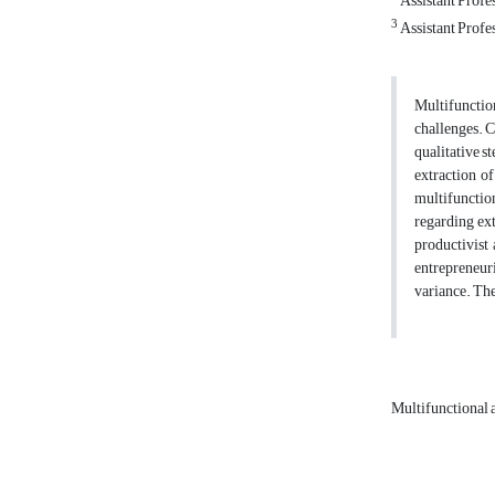
Assistant Profe
3
Assistant Profe
Multifunction
challenges. C
qualitative 
extraction o
multifunctio
regarding ext
productivist 
entrepreneur
variance. The
Multifunctional 