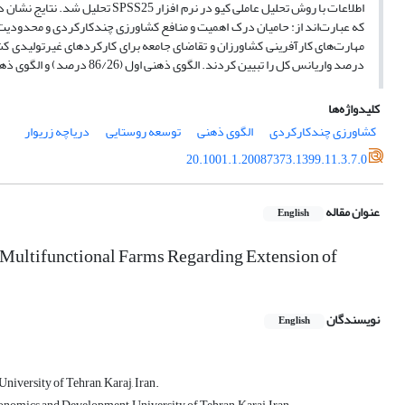
که عبارت‌اند از: حامیان درک اهمیت و منافع کشاورزی چندکارکردی و محدودیت
درصد واریانس کل را تبیین کردند. الگوی ذهنی اول (86/26 درصد) و الگوی ذهنی دوم (51/23 درصد) سهم بیشتری از واریانس کل را تبیین کردند.
کلیدواژه‌ها
کشاورزی چندکارکردی
الگوی ذهنی
توسعه روستایی
دریاچه زریوار
20.1001.1.20087373.1399.11.3.7.0
عنوان مقاله
English
th Multifunctional Farms Regarding Extension of
نویسندگان
English
iversity of Tehran, Karaj, Iran.