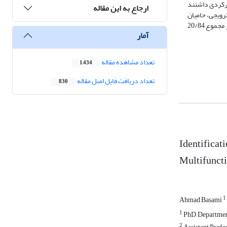
کشاورزی چندکارکردی داشتند
ارجاع به این مقاله
رویجی، حامیان
مهارت‌های کارآفرینی کشاورزان و تقاضای جامعه برای کارکردهای غیرتولیدی کشاورزی، حامیان ویژگی‌های مزرعه در چندکارکردی کردن مزارع کشاورزی. این الگوها در مجموع 20/84
آمار
تعداد مشاهده مقاله
1,434
تعداد دریافت فایل اصل مقاله
830
Identificat
Multifuncti
1
Ahmad Basami
1
PhD, Department
2