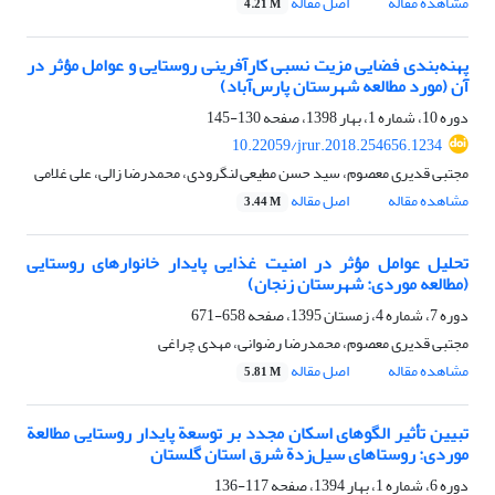
مشاهده مقاله
اصل مقاله
4.21 M
پهنه‌بندی فضایی مزیت نسبی کارآفرینی روستایی و عوامل مؤثر در
آن (مورد مطالعه شهرستان پارس‌آباد)
دوره 10، شماره 1، بهار 1398، صفحه
130-145
10.22059/jrur.2018.254656.1234
مجتبی قدیری معصوم، سید حسن مطیعی لنگرودی، محمدرضا زالی، علی غلامی
مشاهده مقاله
اصل مقاله
3.44 M
تحلیل عوامل مؤثر در امنیت غذایی پایدار خانوارهای روستایی
(مطالعه موردی: شهرستان زنجان)
دوره 7، شماره 4، زمستان 1395، صفحه
658-671
مجتبی قدیری معصوم، محمدرضا رضوانی، مهدی چراغی
مشاهده مقاله
اصل مقاله
5.81 M
تبیین تأثیر الگوهای اسکان مجدد بر توسعة ‌‌پایدار روستایی مطالعة
موردی: روستاهای سیل‌زدة شرق استان گلستان
دوره 6، شماره 1، بهار 1394، صفحه
117-136