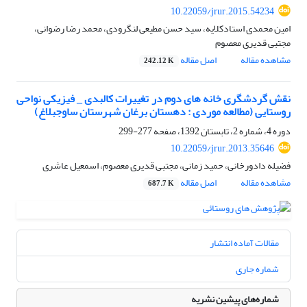
10.22059/jrur.2015.54234
امین محمدی استادکلایه، سید حسن مطیعی لنگرودی، محمد رضا رضوانی،
مجتبی قدیری معصوم
مشاهده مقاله
اصل مقاله
242.12 K
نقش گردشگری خانه های دوم در تغییرات کالبدی _ فیزیکی نواحی
روستایی (مطالعه موردی : دهستان برغان شهرستان ساوجبلاغ)
دوره 4، شماره 2، تابستان 1392، صفحه
277-299
10.22059/jrur.2013.35646
فضیله دادورخانی، حمید زمانی، مجتبی قدیری معصوم، اسمعیل عاشری
مشاهده مقاله
اصل مقاله
687.7 K
مقالات آماده انتشار
شماره جاری
شماره‌های پیشین نشریه