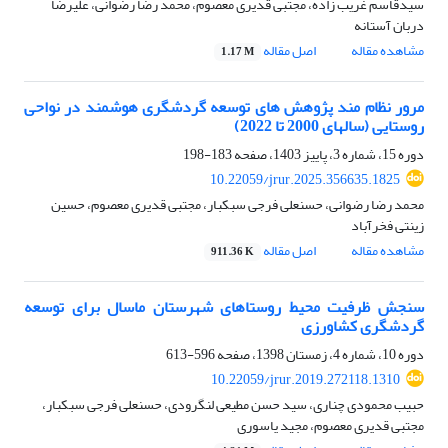
سیدقاسم غریب زاده، مجتبی قدیری معصوم، محمد رضا رضوانی، علیرضا
دربان آستانه
مشاهده مقاله
اصل مقاله
1.17 M
مرور نظام مند پژوهش های توسعه گردشگری هوشمند در نواحی
روستایی (سالهای 2000 تا 2022)
دوره 15، شماره 3، پاییز 1403، صفحه
183-198
10.22059/jrur.2025.356635.1825
محمد رضا رضوانی، حسنعلی فرجی سبکبار، مجتبی قدیری معصوم، حسین
زینتی فخرآباد
مشاهده مقاله
اصل مقاله
911.36 K
سنجش ظرفیت محیط روستاهای شهرستان ماسال برای توسعه
گردشگری کشاورزی
دوره 10، شماره 4، زمستان 1398، صفحه
596-613
10.22059/jrur.2019.272118.1310
حبیب محمودی چناری، سید حسن مطیعی لنگرودی، حسنعلی فرجی سبکبار،
مجتبی قدیری معصوم، مجید یاسوری