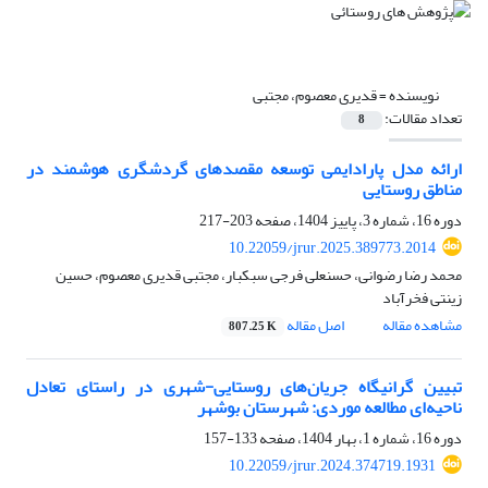
نویسنده =
قدیری معصوم، مجتبی
تعداد مقالات:
8
ارائه مدل پارادایمی توسعه مقصدهای گردشگری هوشمند در
مناطق روستایی
دوره 16، شماره 3، پاییز 1404، صفحه
203-217
10.22059/jrur.2025.389773.2014
محمد رضا رضوانی، حسنعلی فرجی سبکبار، مجتبی قدیری معصوم، حسین
زینتی فخرآباد
مشاهده مقاله
اصل مقاله
807.25 K
تبیین گرانیگاه جریان‌های روستایی-شهری در راستای تعادل
ناحیه‌ای مطالعه موردی: شهرستان بوشهر
دوره 16، شماره 1، بهار 1404، صفحه
133-157
10.22059/jrur.2024.374719.1931