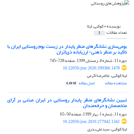
نویسنده =
کوکبی، لیلا
تعداد مقالات:
2
بومی‌سازی نشانگرهای منظر پایدار در زیست بوم روستایی ایران با
تاکید بر منظر ذهنی- ارزیابانه ذی‌اثران
دوره 11، شماره 4، زمستان 1399، صفحه
728-745
10.22059/jrur.2020.299366.1478
لیلا کوکبی، غلامرضا اکرمی
مشاهده مقاله
اصل مقاله
4.49 M
تبیین نشانگرهای منظر پایدار روستایی در ایران مبتنی بر آرای
متخصصان و حرفه‌مندان
دوره 11، شماره 1، بهار 1399، صفحه
50-65
10.22059/jrur.2019.277942.1342
لیلا کوکبی، سیدعلی بدری