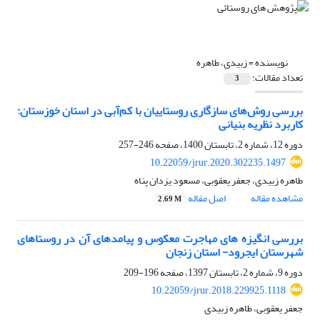
نویسنده =
زبیدی، طاهره
تعداد مقالات:
3
بررسی روش‌های سازگاری روستاییان با کم‌آبی در استان خوزستان:
کاربرد نظریه بنیانی
دوره 12، شماره 2، تابستان 1400، صفحه
246-257
10.22059/jrur.2020.302235.1497
طاهره زبیدی، جعفر یعقوبی، مسعود یزدان پناه
مشاهده مقاله
اصل مقاله
2.69 M
بررسی انگیزه های مهاجرت معکوس و پیامدهای آن در روستاهای
شهرستان ایجرود- استان زنجان
دوره 9، شماره 2، تابستان 1397، صفحه
196-209
10.22059/jrur.2018.229925.1118
جعفر یعقوبی، طاهره زبیدی