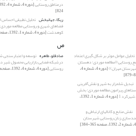
درمناطق روستایی
824]
ریکا، جهانبخش
تحلیل تطبیقی احساس ا
فضاهای شهری و روستایی مطالعه موردی
کوهدشت
[دوره 4، شماره 1، 1392، صفحه 137-164]
ص
تحلیل عوامل موثر بر شکل گیری اعتماد
صادقلو، طاهره
توسعه و اعتبارسنجی ش
ع روستایی ((مطالعه موردی: دهستان
درشبکه فضایی بازاریابی محصول شیر د
رستان مهران))
[دوره 4، شماره 4،
روستایی
[دوره 4، شماره 4، 1392، صفحه 793-824]
تبدیل شلمزار به شهر و نقش‌آفرینی
ستاهای پیرامون مطالعه موردی: بخش
شهرکرد 1
[دوره 4، شماره 1، 1392،
نقش منابع و کانال‏های ارتباطی و
نمندسازی زنان روستایی شهرستان