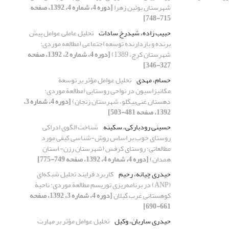
شهرستان بوئین زهرا
[دوره 4، شماره 4، 1392، صفحه
715-748]
حبیب زاده، شیدرخ سادات
تحلیل عاملی عوامل پیش
برنده و بازدارنده توسعه اجتماعی (مطالعه موردی:
شهرستان کرج، 1389)
[دوره 4، شماره 2، 1392، صفحه
327-346]
حسام، مهدی
تحلیل عوامل مؤثر بر توسعة
مکانیزاسیون در نواحی روستایی (مطالعة موردی:
دهستان غنی‌بیگلو، شهرستان زنجان)
[دوره 4، شماره 3،
1392، صفحه 481-503]
حسینی رودبارکی، سکینه
شناخت الگوی ادراکی
روستای خوب بر اساس روش-شناسی کیفی مورد
مطالعاتی: روستای کرفس (شهرستان رزن- استان
همدان)
[دوره 4، شماره 4، 1392، صفحه 749-775]
حیدری چیانه، رحیم
کاربرد فرایند تحلیل شبکه‌ای
(ANP) در برنامه‌ریزی توریسم مطالعة موردی: ناحیة
کوهستانی غرب گیلان
[دوره 4، شماره 3، 1392، صفحه
661-690]
حیدری ساربان، وکیل
تحلیل عوامل مؤثر بر مهارت