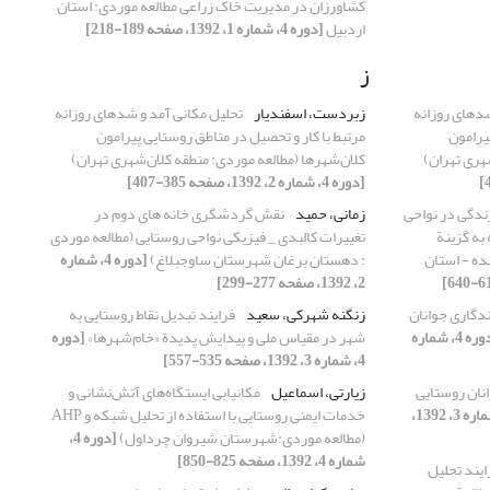
کشاورزان در مدیریت خاک زراعی مطالعه موردی: استان
اردبیل
[دوره 4، شماره 1، 1392، صفحه 189-218]
ز
شدهای روزانه
زبردست‌، اسفندیار
تحلیل مکانی آمد و شدهای روزانه
یرامون
مرتبط با کار و تحصیل در مناطق روستایی پیرامون
هری تهران)
کلان‌شهرها (مطالعه موردی: منطقه کلان‌شهری تهران)
[دوره 4، شماره 2، 1392، صفحه 385-407]
ندگی در نواحی
زمانی، حمید
نقش گردشگری خانه های دوم در
به گزینة
تغییرات کالبدی _ فیزیکی نواحی روستایی (مطالعه موردی
ده - استان
: دهستان برغان شهرستان ساوجبلاغ)
[دوره 4، شماره
2، 1392، صفحه 277-299]
ندگاری جوانان
زنگنه شهرکی، سعید
فرایند تبدیل نقاط روستایی به
[دوره 4، شماره
شهر در مقیاس ملی و پیدایش پدیدة «خام‌شهرها»
[دوره
4، شماره 3، 1392، صفحه 535-557]
انان روستایی
زیارتی، اسماعیل
مکانیابی ایستگاه‌های آتش‌نشانی و
[دوره 4، شماره 3، 1392،
خدمات ایمنی روستایی با استفاده از تحلیل شبکه و AHP
(مطالعه موردی:‌شهرستان شیروان چرداول)
[دوره 4،
شماره 4، 1392، صفحه 825-850]
ایند تحلیل