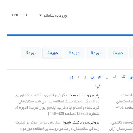
ورود به سامانه
ENGLISH
دوره 7
دوره 6
دوره 5
دوره 4
دوره 3
ق
ک
گ
ل
م
ن
و
ه
ی
پ
اقتصادی
پاپ زن، عبدالحمید
نگرش رفتاری بنگاه های کشاورزی
 سیاست‌های
به آلودگی محیط زیست (مطالعه موردی شهرستان های
[دوره 4، شماره 3، 1392، صفحه 451-
کرمانشاه و اسلام آباد غرب، ایلام و ایوان غرب)
[دوره 4،
شماره 2، 1392، صفحه 429-450]
وسعه کالبدی
پروایی هره دشت، شیوا
سنجش عوامل مؤثر بر کیفیت
 شهرستان آران
زندگی سالمندان در مناطق روستایی (مطالعه موردی: