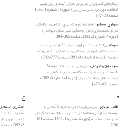
رفتارهای کشاورزان در برابر بحران آب‌های زیرزمینی
(مطالعه موردی: شهرستان دیر)
[دوره 4، شماره 1، 1392،
صفحه 23-47]
سواری، مسلم
نقش منابع و کانال‏های ارتباطی و اطلاعاتی
در توانمندسازی زنان روستایی شهرستان دیواندره
[دوره 4، شماره 2، 1392، صفحه 365-384]
سودایی زاده، حمید
برآورد میزان آگاهی های زیست
محیطی دانش آموزان روستایی و رابطه آن با آگاهی والدین
و مربیان
[دوره 4، شماره 4، 1392، صفحه 777-792]
سیدنقوی، میرعلی
ارزیابی سیاست‌های توسعة
اقتصادی روستایی از دیدگاه منطقه‌ای با نگاهی بر
سیاست‌های دولت در ایران
[دوره 4، شماره 3، 1392،
صفحه 451-479]
ط
ع
طالب، مهدی
بررسی ارتباط خرده¬فرهنگ محلی با
عاشری، اسمعیل
توسعه مشارکتی مطالعه موردی: روستاهای منطقه کهمان،
تغییرات کالبدی 
شهرستان سلسله
[دوره 4، شماره 1، 1392، صفحه 101-
: دهستان برغان
136]
2، 1392، صفحه 277-299]