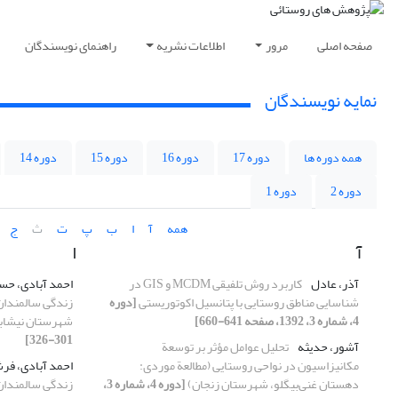
صفحه اصلی
مرور
اطلاعات نشریه
راهنمای نویسندگان
نمایه نویسندگان
همه دوره ها
دوره 17
دوره 16
دوره 15
دوره 14
دوره 2
دوره 1
همه
آ
ا
ب
پ
ت
ث
ج
آ
ا
آذر، عادل
کاربرد روش تلفیقی MCDM و GIS در
احمد آبادی، ح
شناسایی مناطق روستایی با پتانسیل اکوتوریستی
[دوره
زندگی سالمندان 
4، شماره 3، 1392، صفحه 641-660]
شهرستان نیشاب
301-326]
آشور، حدیثه
تحلیل عوامل مؤثر بر توسعة
مکانیزاسیون در نواحی روستایی (مطالعة موردی:
احمد آبادی، فر
دهستان غنی‌بیگلو، شهرستان زنجان)
[دوره 4، شماره 3،
زندگی سالمندان 