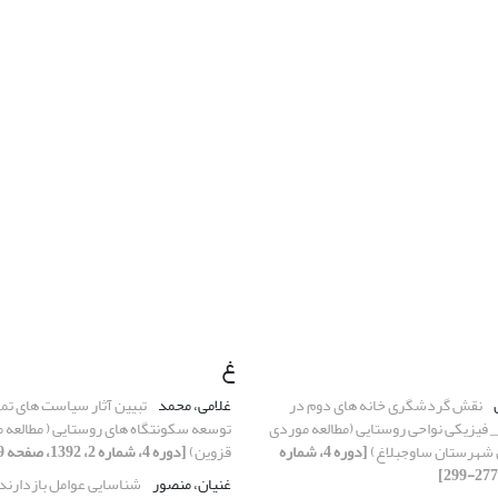
غ
نقش گردشگری خانه های دوم در
غلامی، محمد
تبیین آثار سیاست های تمر
_ فیزیکی نواحی روستایی (مطالعه موردی
توسعه سکونتگاه های روستایی ( مطالعه 
 شهرستان ساوجبلاغ)
[دوره 4، شماره
قزوین)
[دوره 4، شماره 2، 1392، صفحه 409-428]
غنیان، منصور
شناسایی عوامل بازدارند