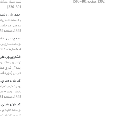
1392، صفحه 481-503]
شهرستان نیشاب
301-326]
احمدرش، رشید
جامعه‌شناختی ا
مذهبی در جامعة
1392، صفحه 559-584]
اسدی، علی
نقش
توانمندسازی زن
4، شماره 2، 1392، صفحه 365-384]
افشاری پور، علی
نواحی روستایی ب
ایده‌آل فازی مط
فارس
[دوره 4، شماره 3، 1392، صفحه 615-640]
اکبریان رونیزی،
بهبود کیفیت زند
بخش رونیز- شه
1392، صفحه 881-900]
اکبریان رونیزی
توسعه کالبدی سک
شهرستان آران و