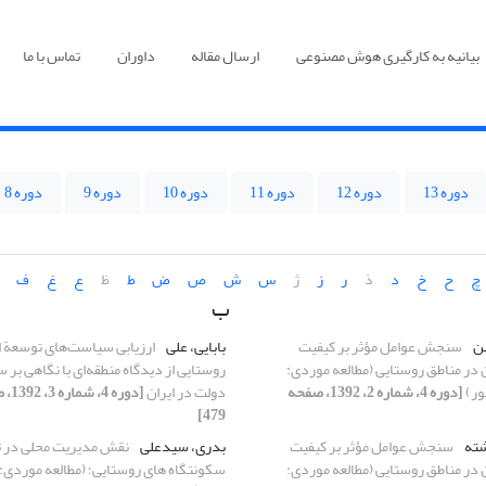
بیانیه به کارگیری هوش مصنوعی
ارسال مقاله
داوران
تماس با ما
دوره 13
دوره 12
دوره 11
دوره 10
دوره 9
دوره 8
چ
ح
خ
د
ذ
ر
ز
ژ
س
ش
ص
ض
ط
ظ
ع
غ
ف
ب
سن
سنجش عوامل مؤثر بر کیفیت
بابایی، علی
ارزیابی سیاست‌های توسعة 
در مناطق روستایی (مطالعه موردی:
روستایی از دیدگاه منطقه‌ای با نگاهی بر
ور)
[دوره 4، شماره 2، 1392، صفحه
دولت در ایران
479]
شته
سنجش عوامل مؤثر بر کیفیت
بدری، سیدعلی
نقش مدیریت محلی در ت
در مناطق روستایی (مطالعه موردی:
سکونتگاه های روستایی؛ (مطالعه موردی: