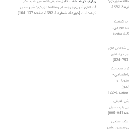
یسم مطالعة موردی:
زیاری، کرامت‌اله
تحلیل تطبیقی احساس امنیت در
[دوره 4، شماره 3، 1392،
فضاهای شهری و روستایی مطالعه موردی: شهرستان
کوهدشت
[دوره 4، شماره 1، 1392، صفحه 137-164]
بر کیفیت
لعه موردی:
[دوره 4، شماره 2، 1392، صفحه
جی شاخص های
یر درمناطق
رد مدیریت
اقتصادی-
ئولان و
دوز،
وش تلفیقی
تایی با پتانسیل
اعتبارسنجی
بی محصول شیر