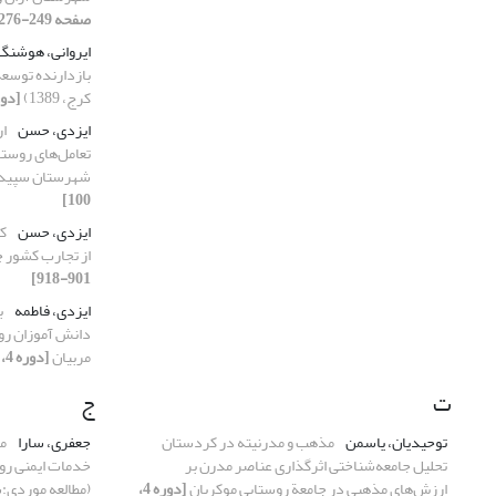
صفحه 249-276]
ایروانی، هوشنگ
بازدارنده توسع
کرج، 1389)
[دوره 4، شماره 2، 1392
ایزدی، حسن
ار
تعامل‌های روستا
شهرستان سپید
100]
ایزدی، حسن
کا
از تجارب کشور 
901-918]
ایزدی، فاطمه
ب
دانش آموزان روست
مربیان
[دوره 4، شماره 4، 1392، صفحه 777-792]
ت
ج
توحیدیان، یاسمن
مذهب و مدرنیته در کردستان
جعفری، سارا
مک
تحلیل جامعه‌شناختی اثرگذاری عناصر مدرن بر
ارزش‌های مذهبی در جامعة روستایی موکریان
[دوره 4،
(مطالعه موردی: