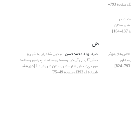
[دوره 4، شماره 4، 1392، صفحه 793-
منیت در
: شهرستان
ض
اخص های موثر
ضیاءتوانا، محمدحسن
تبدیل شلمزار به شهر و
رمناطق
نقش‌آفرینی آن در توسعه روستاهای پیرامون مطالعه
موردی: بخش کیار- شهرستان شهرکرد 1
[دوره 4،
شماره 1، 1392، صفحه 49-75]