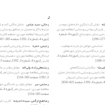
ر
له
نقش گردشگری خانه های دوم در
رجائی، سید عباس
تحلیل مکانی آمد و 
_ فیزیکی نواحی روستایی (مطالعه موردی
مرتبط با کار و تحصیل در مناطق روستایی پ
 شهرستان ساوجبلاغ)
[دوره 4، شماره
کلان‌شهرها (مطالعه موردی: منطقه کلان‌ش
[دوره 4، شماره 2، 1392، صفحه 385-407]
شناسایی عوامل بازدارنده موفقیت
رحیمی، حمزه
سنجش و ارزیابی کیفیت ز
 از دیدگاه بهره‌برداران حوزه‌های
روستایی با استفاده از تکنیک روش تشابه 
نوبی استان خوزستان
[دوره 4، شماره 1،
ایده‌آل فازی مطالعة موردی: دهستان میان
فارس
[دوره 4، شماره 3، 1392، صفحه 615-640]
لیرضا
مکانیابی ایستگاه‌های
رستمعلی زاده، ولی اله
عوامل مؤثر بر ما
ات ایمنی روستایی با استفاده از تحلیل
روستایی مطالعة موردی: شهرستان اهر
ه و AHP (مطالعه موردی:‌شهرستان شیروان
3، 1392، صفحه 505-534]
رستمی، نیر
عوامل مؤثر بر ماندگاری جو
مطالعة موردی: شهرستان اهر
صفحه 505-534]
رضاطبع ازگمی، سیده خدیجه
کاربرد فر