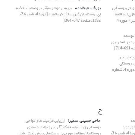
نواحی روستایی
پورقاسم، فاطمه
بررسی عوامل مؤثر بر وضعیت تغذیه
ازی) (مطالعة
ای روستاییان شهرستان کرمانشاه
[دوره 4، شماره 2،
هر)
[دوره 4،
1392، صفحه 347-364]
 توسعه
رد برنامه ریزی
ی خوب بر
: روستای
[دوره 4، شماره
ح
عة
حاجی حسینی، سمیرا
ارزیابی ظرفیت های نواحی
موردی:
روستایی جهت توسعه کارآفرینی و توانمندسازی
[دوره 4، شماره 3،
روستاییان مطالعه موردی: روستاهای بخش بخش شال