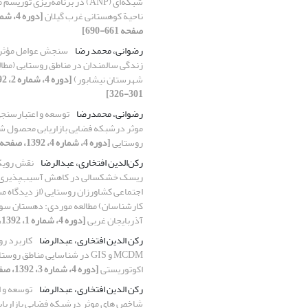
شبکه‌ای (ANP) در برنامه‌ریزی تور
ناحیة کوهستانی غرب گیلان
صفحه 661-690]
رضوانی، محمد رضا
سنجش عوامل مؤثر 
زندگی سالمندان در مناطق روستایی (مطا
شهرستان نیشابور)
301-326]
رضوانی، محمدرضا
توسعه و اعتبارسن
موثر درشبکه فضایی بازاریابی محصول ش
روستایی
[دوره 4، شماره 4، 1392، صفحه 793-824]
رکن‌الدین افتخاری، عبدالرضا
نقش رویک
ریسک خشکسالی در کاهش آسیب‌پذیری 
اجتماعی کشاورزان روستایی (از دیدگاه مس
کارشناسان) مطالعه موردی: دهستان سول
آذربایجان غربی
[دوره 4، شماره 1، 1392، صفحه 1-22]
رکن الدین افتخاری، عبدالرضا
کاربرد ر
MCDM و GIS در شناسایی مناطق روس
اکوتوریستی
[دوره 4، شماره 3، 1392، صفحه 641-660]
رکن الدین افتخاری، عبدالرضا
توسعه و 
شاخص های موثر درشبکه فضایی بازاریا