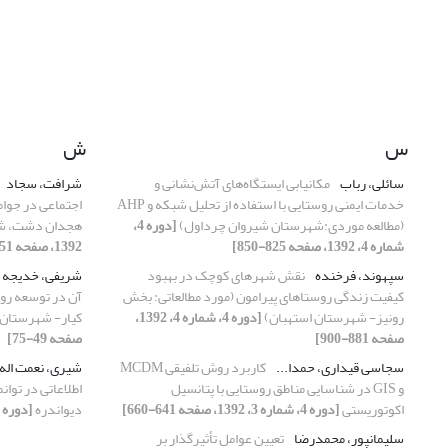
س
ش
سائلی، رباب
مکانیابی ایستگاه‌های آتش‌نشانی و
شرافت، سجاد
خدمات ایمنی روستایی با استفاده از تحلیل شبکه و AHP
اجتماعی در جوام
(مطالعه موردی:‌شهرستان شیروان چرداول)
[دوره 4،
هجدان دشت، شه
شماره 4، 1392، صفحه 825-850]
1392، صفحه 851-879]
سپهوند، فرخنده
نقش شهرهای کوچک در بهبود
شریفی، خدیجه
کیفیت زندگی روستاهای پیرامون (مورد مطالعاتی: بخش
آن در توسعه رو
رونیز- شهرستان استهبان)
[دوره 4، شماره 4، 1392،
کیار- شهرستان 
صفحه 881-900]
صفحه 49-75]
سجاسی قیداری، حمدا...
کاربرد روش تلفیقی MCDM
شیری، نعمت اله
و GIS در شناسایی مناطق روستایی با پتانسیل
اطلاعاتی در توا
اکوتوریستی
[دوره 4، شماره 3، 1392، صفحه 641-660]
دیواندره
[دوره 4، شماره 2، 1392، صفحه 365-384]
سلیمانپور، محمدرضا
تعیین عوامل تأثیرگذار بر