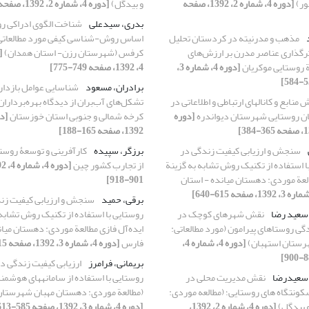
ور)
[دوره 4، شماره 2، 1392، صفحه
و بیدگل)
[دوره 4، شماره 2، 1392، صفحه 249-276]
بدری، سیدعلی
شناخت الگوی ادراکی ر
مذهب و مدرنیته در کردستان تحلیل
اساس روش-شناسی کیفی مورد مطالعاتی
ثرگذاری عناصر مدرن بر ارزش‌های
کرفس (شهرستان رزن- استان همدان)
 روستایی موکریان
[دوره 4، شماره 3،
4، 1392، صفحه 749-775]
برادران، مسعود
شناسایی عوامل بازدار
 منابع و کانال‏های ارتباطی و اطلاعاتی در
تشکل‌های آب‌بران از دیدگاه بهره‌برداران
ان روستایی شهرستان دیواندره
[دوره
کرخه شمالی و جنوبی استان خوزستان
1392، صفحه 165-188]
سنجش و ارزیابی کیفیت زندگی در
برزگر، سپیده
کارآفرینی و توسعۀ روستا
ا استفاده از تکنیک روش تشابه به گزینة
از تجارب کشور چین
العة موردی: دهستان میانده - استان
901-918]
برقی، حمید
سنجش و ارزیابی کیفیت زند
 سعید رضا
نقش شهرهای کوچک در
روستایی با استفاده از تکنیک روش تشابه 
گی روستاهای پیرامون (مورد مطالعاتی:
ایده‌آل فازی مطالعة موردی: دهستان میان
رستان استهبان)
[دوره 4، شماره 4،
فارس
[دوره 4، شماره 3، 1392، صفحه 615-640]
بریمانی، فرامرز
ارزیابی کیفیت زندگی در
، سعیدرضا
نقش مدیریت محلی در
روستایی با استفاده از سامانه‏های هوشمن
ونتگاه های روستایی؛ (مطالعه موردی:
(مطالعة موردی: دهستان مهبان شهرستان
 بیدگل)
[دوره 4، شماره 2، 1392،
[دوره 4، شماره 3، 1392، صفحه 585-613]