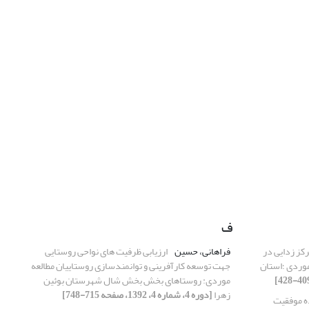
ف
کز زدایی در
فراهانی، حسین
ارزیابی ظرفیت های نواحی روستایی
موردی ؛استان
جهت توسعه کارآفرینی و توانمندسازی روستاییان مطالعه
موردی: روستاهای بخش بخش شال شهرستان بوئین
زهرا
[دوره 4، شماره 4، 1392، صفحه 715-748]
ه موفقیت