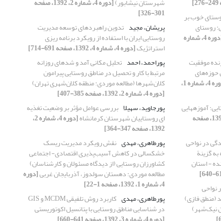
شهرستان نیشابور)
[دوره 4، شماره 2، 1392، صفحه
301-326]
وستای خوب بر
: روستای
پریشان، مجید
تدوین راهبردهای توسعه مدیریت
[دوره 4، شماره
روستایی ایران با استفاده از رویکرد برنامه ریزی
استراتژیک
[دوره 4، شماره 4، 1392، صفحه 691-714]
نده موفقیت
پوراحمد، احمد
تحلیل مکانی آمد و شدهای روزانه
 حوزه‌های
مرتبط با کار و تحصیل در مناطق روستایی پیرامون
[دوره 4، شماره 1،
کلان‌شهرها (مطالعه موردی: منطقه کلان‌شهری تهران)
[دوره 4، شماره 2، 1392، صفحه 385-407]
یی؛ آموزه‏هایی
پورجاوید، سهیلا
بررسی عوامل مؤثر بر وضعیت تغذیه
[دوره 4، شماره 4، 1392، صفحه
ای روستاییان شهرستان کرمانشاه
[دوره 4، شماره 2،
1392، صفحه 347-364]
گی در نواحی
پورطاهری، مهدی
نقش رویکرد مدیریت ریسک
به گزینة
خشکسالی در کاهش آسیب‌پذیری اقتصادی- اجتماعی
ده - استان
کشاورزان روستایی (از دیدگاه مسئولان و کارشناسان)
مطالعه موردی: دهستان سولدوز، آذربایجان غربی
[دوره
4، شماره 1، 1392، صفحه 1-22]
 نواحی
د (منطق فازی)
پورطاهری، مهدی
کاربرد روش تلفیقی MCDM و GIS
 نیک‌شهر)
در شناسایی مناطق روستایی با پتانسیل اکوتوریستی
[دوره 4، شماره 3، 1392، صفحه 641-660]