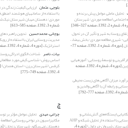
بلوچی، عثمان
ارزیابی کیفیت زندگی در 
تحلیل عاملی عوامل پیش برنده و
با استفاده از سامانه‏های هوشمند (منطق ف
ه اجتماعی (مطالعه موردی: شهرستان
موردی: دهستان مهبان شهرستان نیک‌ش
، صفحه 327-346]
شماره 3، 1392، صفحه 585-613]
تقای روستا به شهر و تأثیر آن در تحول
بوچانی، محمدحسین
تدوین راهبردهای
یی- شهری مطالعه موردی: بخش بیضاء –
مدیریت روستایی ایران با استفاده از رویک
ان
[دوره 4، شماره 1، 1392، صفحه 77-
استراتژیک
[دوره 4، شماره 4، 1392، صفحه 691-714]
بیات، ناصر
شناخت الگوی ادراکی روستا
رآفرینی و توسعۀ روستایی؛ آموزه‏هایی
اساس روش-شناسی کیفی مورد مطالعاتی
چین
[دوره 4، شماره 4، 1392، صفحه
کرفس (شهرستان رزن- استان همدان)
4، 1392، صفحه 749-775]
رآورد میزان آگاهی های زیست محیطی
ایی و رابطه آن با آگاهی والدین و
چ
انیابی ایستگاه‌های آتش‌نشانی و
چراغی، مهدی
تحلیل عوامل مؤثر بر توس
خدمات ایمنی روستایی با استفاده از تحلیل شبکه و AHP
مکانیزاسیون در نواحی روستایی (مطالعة 
‌شهرستان شیروان چرداول)
[دوره 4،
دهستان غنی‌بیگلو، شهرستان زنجان)