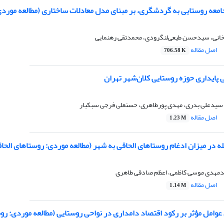
امعه روستایی به گردشگری، بر مبنای مدل معادلات ساختاری (مطالعه مور
 خانی، سیدحسن طیعی‌لنگرودی، محمدتقی رهنمایی
اصل مقاله
706.58 K
پایداری حوزه روستایی کلان‌شهر تهران
 سیدعلی بدری، مهدی پورطاهری، حسنعلی فرجی سبکبار
اصل مقاله
1.23 M
له در میزان ادغام روستاهای الحاقی به شهر (مطالعه موردی: روستاهای الحا
یدمهدی موسی کاظمی، اعظم صادقی طاهری
اصل مقاله
1.14 M
وامل مؤثر بر رکود اقتصاد دامداری در نواحی روستایی (مطالعه موردی: رو