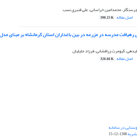
م رستگار، محمدامین خراسانی، علی قنبری نسب
اصل مقاله
390.25 K
هیافت مدرسه در مزرعه در بین باغداران استان کرمانشاه بر مبنای مدل KASA
لیدهی، کیومرث زرافشانی، فرزاد جلیلیان
اصل مقاله
326.66 K
ستایی در سامانه
نشریه
1398-12-15