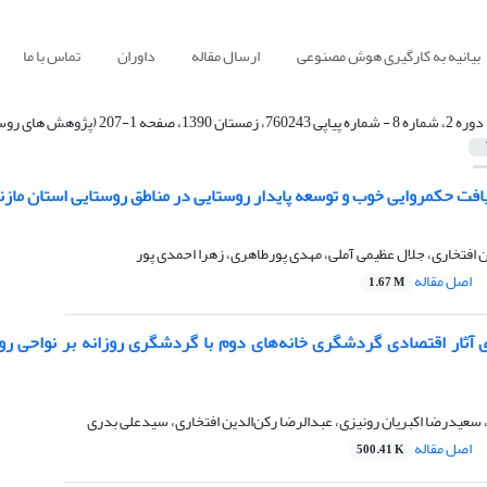
بیانیه به کارگیری هوش مصنوعی
ارسال مقاله
داوران
تماس با ما
دوره 2، شماره 8 - شماره پیاپی 760243، زمستان 1390، صفحه 1-207 (پژوهش های روستایی)
افت حکمروایی خوب و توسعه پایدار روستایی در مناطق روستایی استان مازن
ن افتخاری، جلال عظیمی آملی، مهدی پورطاهری، زهرا احمدی پور
اصل مقاله
1.67 M
ی آثار اقتصادی گردشگری خانه‌های دوم با گردشگری روزانه بر نواحی روس
عیدرضا اکبریان رونیزی، عبدالرضا رکن‌الدین افتخاری، سیدعلی بدری
اصل مقاله
500.41 K