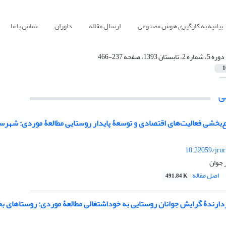
بیانیه به کارگیری هوش مصنوعی
ارسال مقاله
داوران
تماس با ما
دوره 5، شماره 2، تابستان 1393، صفحه 237-466
1
ی
وع‌بخشی فعالیت‌های اقتصادی و توسعۀ پایدار روستایی مطالعۀ موردی: شهر
10.22059/jru
 جوان
اصل مقاله
491.84 K
زدارندۀ گرایش جوانان روستایی به خوداشتغالی مطالعۀ موردی: روستاها