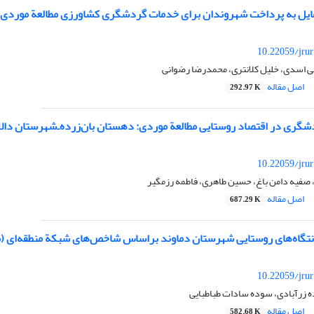
مایل به پرداخت شهروندان برای خدمات گردشگری کشاورزی مطالعة موردی:
10.22059/jru
ی اسدی، خلیل کلانتری، محمدرضا رضوانی
اصل مقاله
292.97 K
گری در اقتصاد روستایی مطالعة موردی: دهستان بان‌زرده‌ـ‌شهرستان دالا
10.22059/jru
 صفیه دامن باغ، حسین طاهری، فاطمه رزمگیر
اصل مقاله
687.29 K
گاه‌های روستایی شهرستان دماوند براساس شاخص‌های شبکة منطقه‌ای (با
10.22059/jru
 زرآبادی، سوده سادات طباطبایی
اصل مقاله
582.68 K