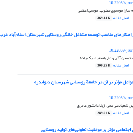
10.22059/jru
 سارا موسوی مطلوب، موسی اعظمی
اصل مقاله
369.14 K
راهکارهای مناسب توسعة مشاغل خانگی روستایی شهرستان اسلام‌آباد غرب
10.22059/jru
 حسین آگهی، علی اصغر میرک زاده
اصل مقاله
309.25 K
وامل مؤثر بر آن در جامعة روستایی شهرستان دیواندره
10.22059/jru
 شعبانعلی فمی، ژیلا دانشور عامری
اصل مقاله
289.01 K
 اجتماعی مؤثر بر موفقیت تعاونی‌‌های تولید روستایی