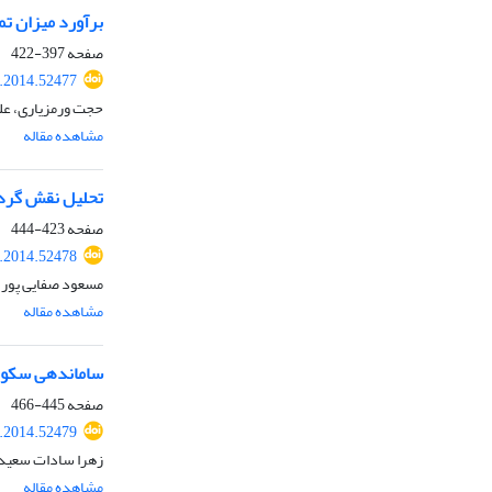
برآورد میزان ت
صفحه
397-422
r.2014.52477
حجت ورمزیاری، عل
مشاهده مقاله
تحلیل نقش گردش
صفحه
423-444
r.2014.52478
مسعود صفایی پور،
مشاهده مقاله
ساماندهی سکونت
صفحه
445-466
r.2014.52479
زهرا سادات سعیده
مشاهده مقاله