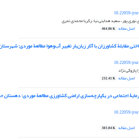
10.22059/jru
 نوری پور، سعید هدایتی نیا، زکریا محمدی تمری
اصل مقاله
464.86 K
تی مقابلة کشاورزان با آثار زیان‌بار تغییر آب‌وهوا مطالعة موردی: شهرستان
10.22059/jru
پازوکی نژاد
اصل مقاله
232.41 K
مایۀ اجتماعی در یکپارچه‌سازی اراضی کشاورزی مطالعة موردی: دهستان ح
10.22059/jru
اصل مقاله
303.84 K