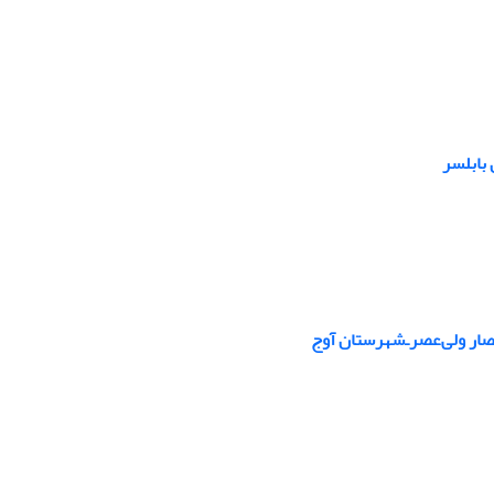
 بابلسر
صار ولی‌عصرـ‌شهرستان آوج