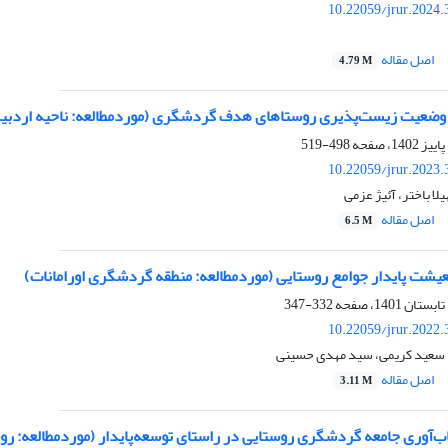
10.22059/jrur.2024
اصل مقاله
4.79 M
ی وضعیت زیست‌پذیری روستاهای هدف گردشگری (موردمطالعه: ناحیه اردبی
498-519
10.22059/jrur.2023
ا باختر، آئیژ عزمی
اصل مقاله
6.5 M
عیشت پایدار جوامع روستایی (موردمطالعه: منطقه گردشگری اورامانات)
332-347
10.22059/jrur.2022
 سعید کریمی، سید مهدی حسینی
اصل مقاله
3.11 M
تاب‌آوری جامعه گردشگری روستایی در راستای توسعه‌پایدار (موردمطالع