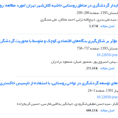
ایدار گردشگری در مناطق روستایی حاشیه کلان‌شهر تهران (مورد مطالعه: رو
286-299
یدعلی بدری، ذبیح‌الله ترابی، احمد ملکان، علی عسگری
اصل مقاله
5.37 M
مؤثر بر شکل‌گیری بنگاه‌‌های اقتصادی کوچک و متوسط با محوریت گردشگ
737-758
10.22059/jru
، بهمن خسروی پور، منصور غنیان، مسعود برادران
اصل مقاله
271.34 K
ه‌های توسعه گردشگری در نواحی روستایی، با استفاده از تاپسیس خاکستری
1-24
10.22059/jru
ار، سیدحسن مطیعی لنگرودی، جهانگیر یداللهی فارسی، حسین کریم زاده
اصل مقاله
608.13 K