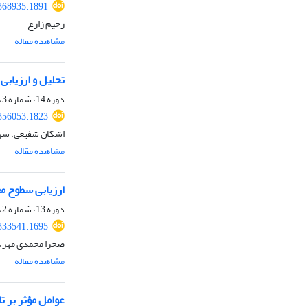
.368935.1891
رحیم زارع
مشاهده مقاله
تحلیل و ارزیاب
دوره 14، شماره 3، پاییز 1402، صفحه
.356053.1823
اشکان شفیعی، سهیل
مشاهده مقاله
ارزیابی سطوح م
دوره 13، شماره 2، تابستان 1401، صفحه
.333541.1695
صحرا محمدی مهر،
مشاهده مقاله
عوامل مؤثر بر 