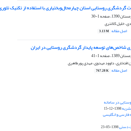
 گردشگری روستایی استان چهارمحال‌وبختیاری با استفاده از تکنیک تئوری 
1-30
، خلیل کلانتری
اصل مقاله
3.13 M
زی شاخص‌های توسعه پایدار گردشگری روستایی در ایران
1-41
ن افتخاری، داوود مهدوی، مهدی پورطاهری
اصل مقاله
767.28 K
ستایی در سامانه
نشریه
1398-12-15
 فارسی و انگلیسی
ت دستی
1398-05-23