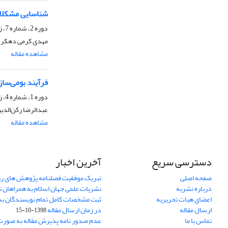
شناسایی مشکلات
دوره 2، شماره 7، زمستان 1390، صفحه
مهدی کرمی دهکردی
مشاهده مقاله
فرآیند بومی‌سا
دوره 1، شماره 4، زمستان 1389، صفحه
عبدالرضا رکن‌الدی
مشاهده مقاله
دسترسی سریع
آخرین اخبار
صفحه اصلی
تبریک موفقیت فصلنامه پژوهش های رو
درباره نشریه
نشریات علمی جهان اسلام به همراهان 
اعضای هیات تحریریه
ثبت مشخصات کامل تمام نویسندگان به
ارسال مقاله
در زمان ارسال مقاله
1398-10-15
تماس با ما
عدم صدور نامه پذیرش مقاله به صور