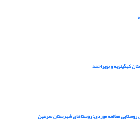
ی
تان کهگیلویه و بویراحمد
ری روستایی مطالعه موردی: روستاهای شهرستان سرعین