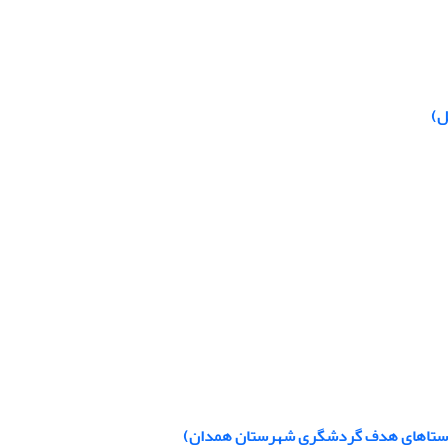
ل)
ه: روستاهای هدف گردشگری شهرستان همدان)