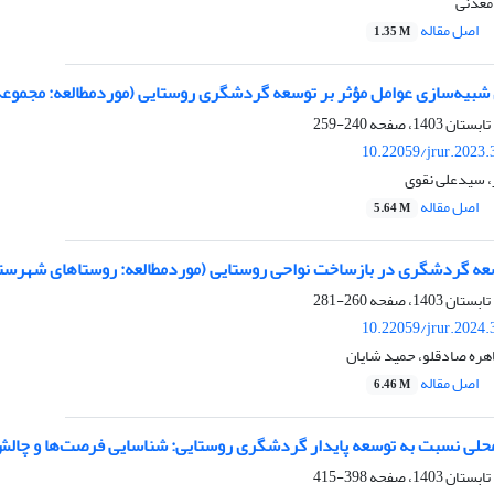
 معدنی
اصل مقاله
1.35 M
ی شبیه‌سازی عوامل مؤثر بر توسعه گردشگری روستایی (موردمطالعه: مجموعه
240-259
10.22059/jrur.2023
 سیدعلی نقوی
اصل مقاله
5.64 M
وسعه گردشگری در بازساخت نواحی روستایی (موردمطالعه: روستاهای شهرست
260-281
10.22059/jrur.2024
هره صادقلو، حمید شایان
اصل مقاله
6.46 M
لی نسبت به توسعه پایدار گردشگری روستایی: شناسایی فرصت‌ها و چالش‌ها
398-415