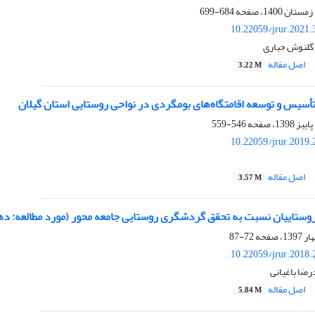
684-699
10.22059/jrur.2021
گلنوش جباری
اصل مقاله
3.22 M
أسیس و توسعه اقامتگاه‌های بومگردی در نواحی روستایی استان گیلان
546-559
10.22059/jrur.2019
اصل مقاله
3.57 M
اییان نسبت به تحقق گردشگری روستایی جامعه محور (مورد مطالعه: ده
72-87
10.22059/jrur.2018
ضا باغیانی
اصل مقاله
5.84 M