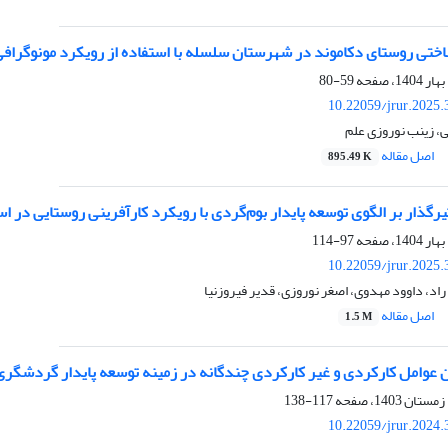
اختی روستای دکاموند در شهرستان سلسله با استفاده از رویکرد مونوگراف
59-80
10.22059/jrur.2025
، زینب نوروزی علم
اصل مقاله
895.49 K
یرگذار بر الگوی توسعه پایدار بوم‌گردی با رویکرد کارآفرینی روستایی در اس
97-114
10.22059/jrur.2025
د، داوود مهدوی، اصغر نوروزی، قدیر فیروزنیا
اصل مقاله
1.5 M
ن عوامل کارکردی و غیر کارکردی چندگانه در زمینه توسعه پایدار گردشگ
117-138
10.22059/jrur.2024