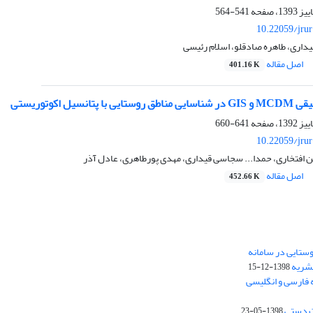
541-564
10.22059/jru
داری، طاهره صادقلو، اسلام رئیسی
اصل مقاله
401.16 K
تانسیل اکوتوریستی
641-660
10.22059/jru
ن افتخاری، حمدا... سجاسی قیداری، مهدی پورطاهری، عادل آذر
اصل مقاله
452.66 K
ستایی در سامانه
نشریه
1398-12-15
 فارسی و انگلیسی
ت دستی
1398-05-23