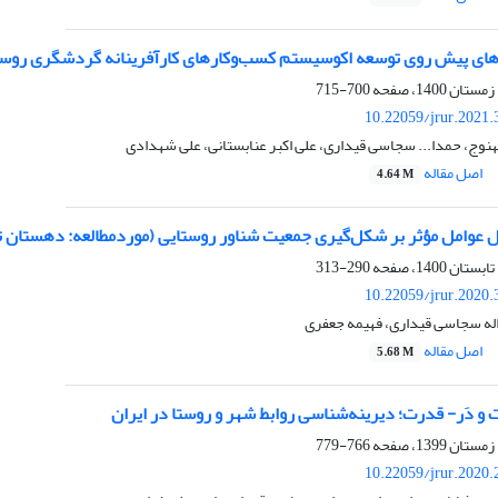
ای پیش روی توسعه اکوسیستم کسب‌وکارهای کارآفرینانه گردشگری روست
700-715
10.22059/jrur.2021
وج، حمدا... سجاسی قیداری، علی اکبر عنابستانی، علی شهدادی
اصل مقاله
4.64 M
ل عوامل مؤثر بر شکل‌گیری جمعیت شناور روستایی (موردمطالعه: دهستان ت
290-313
10.22059/jrur.2020
له سجاسی قیداری، فهیمه جعفری
اصل مقاله
5.68 M
ت و دَر- قدرت؛ دیرینه‌شناسی روابط شهر و روستا در ایران
766-779
10.22059/jrur.2020