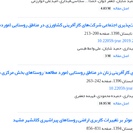
مید شایان، جعفر جوان، حمدا... سجاسی قیداری، امیدعلی خوارزمی
اصل مقاله
4.03 M
ذیری اجتماعی شرکت‌های کارآفرینی کشاورزی در مناطق روستایی (موردمط
200-213
10.22059/jrur.2019
داری، حمید شایان، علی واعظ طبسی
اصل مقاله
3 M
ی کارآفرینی زنان در مناطق روستایی (مورد مطالعه: روستاهای بخش مرکزی
242-263
10.22059/jru
داری، حمیده محمودی، فهیمه جعفری
اصل مقاله
10.95 M
موثر بر تغییرات کاربری اراضی روستاهای پیراشهری کلانشهر مشهد
831-856