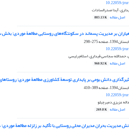
10.22059/jru
داری، آیدا صدرالسادات
اصل مقاله
883.13 K
هیاران بر مدیریت پسماند در سکونتگاه‌های روستایی مطالعة موردی: بخش
275-298
10.22059/jru
ی، حمدالله سجاسی قیداری، اسلام رئیسی
اصل مقاله
960.92 K
تأثیرگذاری دانش بومی بر پایداری توسعة کشاورزی مطالعة موردی: روستاها
389-410
10.22059/jru
اله عزیزی دمیرچیلو
اصل مقاله
269.8 K
مدیریت بحران مدیران محلی روستایی با تأکید بر زلزله مطالعة موردی: