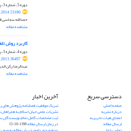
دوره 5، شماره 3، پاییز 1393، صفحه
r.2014.53180
حمدالله سجاسی قی
مشاهده مقاله
کاربرد روش تلفیقی MCDM و GIS در شناسایی مناطق روستایی با پ
دوره 4، شماره 3، پاییز 1392، صفحه
r.2013.36497
عبدالرضا رکن الدی
مشاهده مقاله
دسترسی سریع
آخرین اخبار
صفحه اصلی
تبریک موفقیت فصلنامه پژوهش های رو
درباره نشریه
نشریات علمی جهان اسلام به همراهان 
اعضای هیات تحریریه
ثبت مشخصات کامل تمام نویسندگان به
ارسال مقاله
در زمان ارسال مقاله
1398-10-15
تماس با ما
عدم صدور نامه پذیرش مقاله به صور