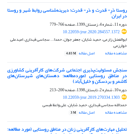
روستا دَرِ- قدرت و دَر- قدرت؛ دیرینه‌شناسی روابط شهر و روستا
در ایران
دوره 11، شماره 4، زمستان 1399، صفحه
766-779
10.22059/jrur.2020.284557.1372
ابوالفضل زارعی، حمید شایان، جعفر جوان، حمدا... سجاسی قیداری، امیدعلی
خوارزمی
مشاهده مقاله
اصل مقاله
4.03 M
سنجش مسئولیت‌پذیری اجتماعی شرکت‌های کارآفرینی کشاورزی
در مناطق روستایی (موردمطالعه: دهستان‌های شهرستان‌های
کاشمر و بردسکن و خلیل‌آباد)
دوره 10، شماره 2، تابستان 1398، صفحه
200-213
10.22059/jrur.2019.270334.1303
حمدالله سجاسی قیداری، حمید شایان، علی واعظ طبسی
مشاهده مقاله
اصل مقاله
3 M
تحلیل مهارت‌های کارآفرینی زنان در مناطق روستایی (مورد مطالعه: