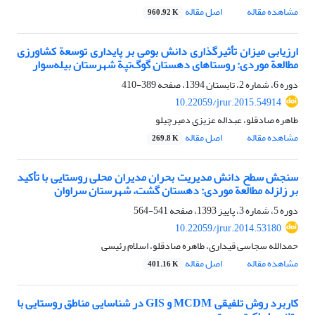
مشاهده مقاله
اصل مقاله
960.92 K
ارزیابی میزان تأثیرگذاری دانش بومی بر پایداری توسعة کشاورزی
مطالعة موردی: روستاهای دهستان گوگ‌تپة شهرستان بیله‌سوار
دوره 6، شماره 2، تابستان 1394، صفحه
389-410
10.22059/jrur.2015.54914
طاهره صادقلو، عبداله عزیزی دمیرچیلو
مشاهده مقاله
اصل مقاله
269.8 K
سنجش سطح دانش مدیریت بحران مدیران محلی روستایی با تأکید
بر زلزله مطالعة موردی: دهستان ‌گشت، شهرستان سراوان
دوره 5، شماره 3، پاییز 1393، صفحه
541-564
10.22059/jrur.2014.53180
حمدالله سجاسی قیداری، طاهره صادقلو، اسلام رئیسی
مشاهده مقاله
اصل مقاله
401.16 K
کاربرد روش تلفیقی MCDM و GIS در شناسایی مناطق روستایی با