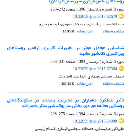
روستاهای بخش مرکزی شهرستان فریمان)
دوره 8، شماره 2، تابستان 1396، صفحه
242-263
10.22059/jrur.2017.62679
حمدالله سجاسی قیداری، حمیده محمودی، فهیمه جعفری
مشاهده مقاله
اصل مقاله
10.95 M
شناسایی عوامل موثر بر تغییرات کاربری اراضی روستاهای
پیراشهری کلانشهر مشهد
دوره 6، شماره 4، زمستان 1394، صفحه
831-856
10.22059/jrur.2015.57360
حمدا... سجاسی قیداری، آیدا صدرالسادات
مشاهده مقاله
اصل مقاله
883.13 K
تأثیر عملکرد دهیاران بر مدیریت پسماند در سکونتگاه‌های
روستایی مطالعة موردی: بخش ساربوک، شهرستان قصرقند
دوره 6، شماره 2، تابستان 1394، صفحه
275-298
10.22059/jrur.2015.54908
علی اکبر عنابستانی، حمدالله سجاسی قیداری، اسلام رئیسی