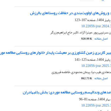
د و روش‌های اولویت‌بندی در حفاظت روستاهای باارزش
107-123
10.22059/jrur.2024
سرتیپی پور، میترا آزاد، اکبر حاج ابراهیم زرگر
اصل مقاله
920.99 K
ییر کاربری زمین کشاورزی بر معیشت پایدار خانوارهای روستایی مطالعه 
125-141
10.22059/jrur.2025
هادی طیب نیا، پیمان محمودی، فاطمه فیروزی
اصل مقاله
862.73 K
یامدهای وندالیسم روستایی مطالعه موردی: بخش باغبهادران
81-96
10.22059/jrur.2025