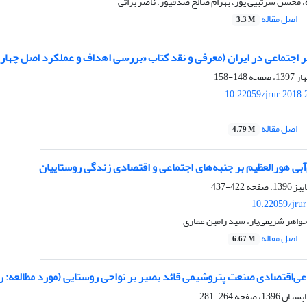
محسن سرتیپی پور، بهرام صالح صدقپور، ناصر براتی
اصل مقاله
3.3 M
ر اجتماعی در ایران (معرفی و نقد کتاب «بررسی اهداف و عملکرد اصل چهار
148-158
10.22059/jrur.2018
اصل مقاله
4.79 M
آبی هورالعظیم بر جنبه‌های اجتماعی و اقتصادی زندگی روستاییان
422-437
10.22059/jru
جواهر شریفی‌یار، سید رامین غفاری
اصل مقاله
6.67 M
اعی‌اقتصادی صنعت پتروشیمی قائد بصیر بر نواحی روستایی (مورد مطالعه: رو
264-281