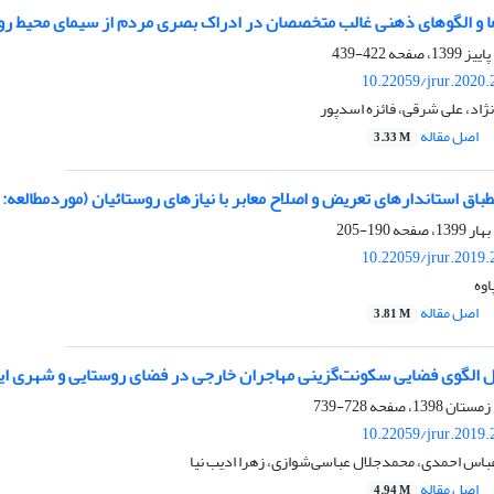
 و الگوهای ذهنی غالب متخصصان در ادراک بصری مردم از سیمای محیط رو
422-439
10.22059/jrur.2020
ژاد، علی شرقی، فائزه اسدپور
اصل مقاله
3.33 M
نطباق استاندارهای تعریض و اصلاح معابر با نیازهای روستائیان (موردمطالعه
190-205
10.22059/jrur.2019
اوه
اصل مقاله
3.81 M
ل الگوی فضایی سکونت‌گزینی مهاجران خارجی در فضای روستایی و شهری ای
728-739
10.22059/jrur.2019
باس احمدی، محمدجلال عباسی‌شوازی، زهرا ادیب نیا
اصل مقاله
4.94 M