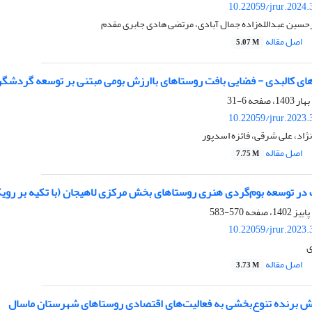
10.22059/jrur.2024
حسین عبدالله‌زاده جمال آبادی، مرتضی هادی جابری مقدم
اصل مقاله
5.07 M
های کالبدی - فضایی بافت روستاهای باارزش بومی مبتنی بر توسعه گردشگری
6-31
10.22059/jrur.2023
ژاد، علی شرقی، فائزه اسدپور
اصل مقاله
7.75 M
در توسعه بوم‌گردی هنری روستاهای بخش مرکزی لاهیجان (با تکیه بر رویک
570-583
10.22059/jrur.2023
ی
اصل مقاله
3.73 M
ش برنده تنوع‌بخشی به فعالیت‌های اقتصادی روستاهای شهرستان ماسال