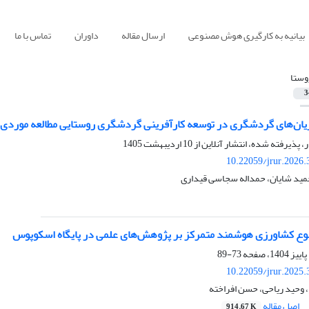
بیانیه به کارگیری هوش مصنوعی
ارسال مقاله
داوران
تماس با ما
وستا
3
یان‌های گردشگری در توسعه کارآفرینی گردشگری روستایی مطالعه موردی
ر، پذیرفته شده، انتشار آنلاین از
10 اردیبهشت 1405
10.22059/jrur.2026
ید شایان، حمداله سجاسی قیداری
وع کشاورزی هوشمند متمرکز بر پژوهش‌های علمی در پایگاه اسکوپوس
73-89
10.22059/jrur.2025
 وحید ریاحی، حسن افراخته
اصل مقاله
914.67 K