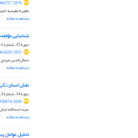
.366757.1876
مطهره مقیسه، امیر
مشاهده مقاله
شناسایی مؤلفه‌
دوره 15، شماره 1، بهار 1403، صفحه
.361629.1855
جمال الدین مهدی ن
مشاهده مقاله
نقش استارت‌آپ 
دوره 14، شماره 3، پاییز 1402، صفحه
.356874.1828
سید اسدالله جبار
مشاهده مقاله
تحلیل عوامل پی