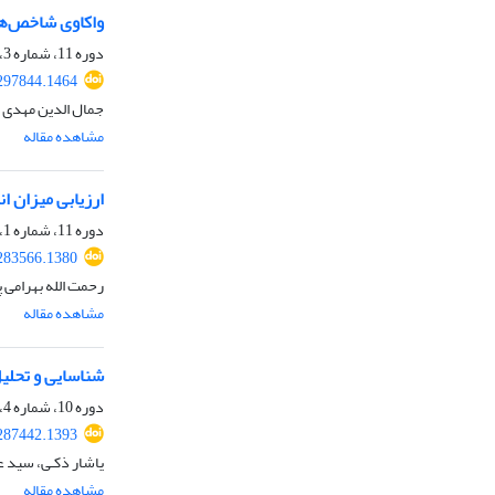
واکاوی شاخص‌ها
دوره 11، شماره 3، پاییز 1399، صفحه
.297844.1464
جمال الدین مهدی ن
مشاهده مقاله
ارزیابی میزان ا
دوره 11، شماره 1، بهار 1399، صفحه
.283566.1380
رحمت الله بهرامی پ
مشاهده مقاله
شناسایی و تحلی
دوره 10، شماره 4، زمستان 1398، صفحه
.287442.1393
یاشار ذکـی، سید ع
مشاهده مقاله