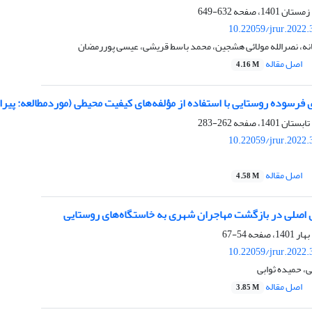
632-649
10.22059/jrur.2022
ه، نصرالله مولائی هشجین، محمد باسط قریشی، عیسی پوررمضان
اصل مقاله
4.16 M
ی فرسوده روستایی با استفاده از مؤلفه‌های کیفیت محیطی (موردمطالعه: پیرا
262-283
10.22059/jrur.2022
اصل مقاله
4.58 M
ی اصلی در بازگشت مهاجران شهری به خاستگاه‌های روستایی
54-67
10.22059/jrur.2022
، حمیده ثوابی
اصل مقاله
3.85 M