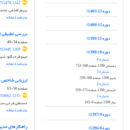
.255478.1242
بهروز افخمی، محمد
دوره 13 (1401)
مشاهده مقاله
دوره 12 (1400)
بررسی تطبیقی ال
دوره 11 (1399)
صفحه
34-49
.262446.1268
دوره 10 (1398)
مینو قره بگلو، شه
شماره 4
مشاهده مقاله
زمستان 1398، صفحه 568-753
شماره 3
پاییز 1398، صفحه 368-559
ارزیابی شاخص س
شماره 2
صفحه
50-63
تابستان 1398، صفحه 172-359
.254662.1235
شماره 1
بهار 1398، صفحه 6-163
حسنعلی فرجی سبکب
مشاهده مقاله
دوره 9 (1397)
راهکارهای مدیر
دوره 8 (1396)