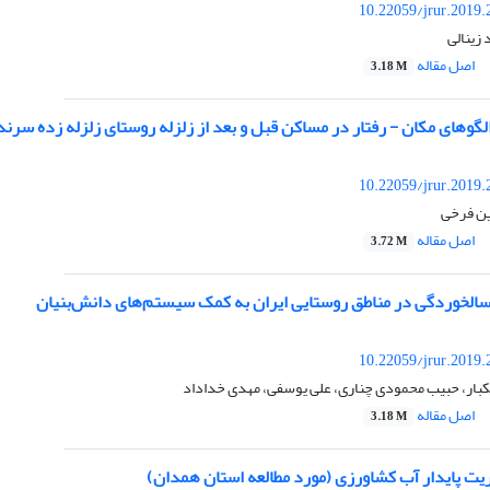
10.22059/jrur.2019
 زینالی
اصل مقاله
3.18 M
گوهای مکان - رفتار در مساکن قبل و بعد از زلزله روستای زلزله زده سرند
10.22059/jrur.2019
ین فرخی
اصل مقاله
3.72 M
الخوردگی در مناطق روستایی ایران به کمک سیستم‌های دانش‌بنیان
10.22059/jrur.2019
ار، حبیب محمودی چناری، علی یوسفی، مهدی خداداد
اصل مقاله
3.18 M
یت پایدار آب کشاورزی (مورد مطالعه استان همدان)