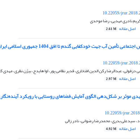
10.22059/jrur.2018
 کریم نادری مهدیی، رضا موحدی
اصل مقاله
2.61 M
اعی تأمین آب جهت خودکفایی گندم تا افق 1404 جمهوری اسلامی ایران
10.22059/jrur.2018
 دزفولی، عبدالرضا رکن الدین افتخاری، قدیر نظامی پور، اوا هایدج، بیژن نظری، مهدی ک
اصل مقاله
2.97 M
دی موثر بر شکل‌دهی الگوی آمایش فضاهای روستایی با رویکرد آینده‌نگاری
10.22059/jrur.201
اد، سیدعلی بدری، محمدرضا رضوانی، نادر زالی
اصل مقاله
4.92 M