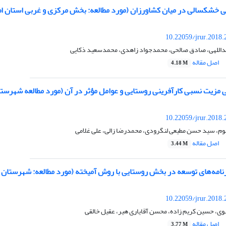
 خشکسالی در میان کشاورزان (مورد مطالعه: بخش مرکزی و غربی استان ا
10.22059/jrur.2018
داللهی، صادق صالحی، محمدجواد زاهدی، محمدسعید ذکایی
اصل مقاله
4.18 M
 مزیت نسبی کارآفرینی روستایی و عوامل مؤثر در آن (مورد مطالعه شهرستا
10.22059/jrur.2018
م، سید حسن مطیعی لنگرودی، محمدرضا زالی، علی غلامی
اصل مقاله
3.44 M
امه‌های توسعه در بخش روستایی با روش آمیخته (مورد مطالعه: شهرستان 
10.22059/jrur.2018
، حسین کریم زاده، محسن آقایاری هیر، عقیل خالقی
اصل مقاله
3.77 M