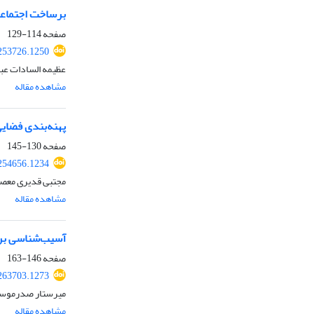
برساخت اجتماعی
صفحه
114-129
.253726.1250
عظیمه السادات عب
مشاهده مقاله
پهنه‌بندی فضایی
صفحه
130-145
.254656.1234
مجتبی قدیری معصو
مشاهده مقاله
آسیب‌شناسی برن
صفحه
146-163
.263703.1273
میرستار صدرموسوی
مشاهده مقاله