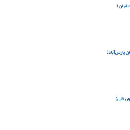
صفهان)
ن پارس‌آباد)
ورزقان)