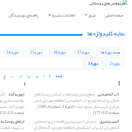
صفحه اصلی
مرور
اطلاعات نشریه
راهنمای نویسندگان
نمایه کلیدواژه ها
همه دوره ها
دوره 17
دوره 16
دوره 15
دوره 14
دوره 2
دوره 1
همه
آ
ا
ب
پ
ت
ث
ج
آ
ا
آب آشامیدنی
سطح‌بندی روستاها بر اساس ریسک‌های
ابوزیدآباد
تأثی
مخازن و شبکه توزیع آب آشامیدنی (مطالعه موردی بخش
توانمندسازی رو
مرکزی شهرستان مینودشت)
[دوره 1، شماره 4، 1389،
ابوزیدآباد ـ شه
صفحه 155-177]
صفحه 131-152]
آسیب‌پذیری
سنجش آسیب‌پذیری اقتصادی و اجتماعی
ارتقای روستا به
کشاورزان در برابر خشکسالی (مطالعه موردی: گندم‌کاران
در بهبود کیفیت 