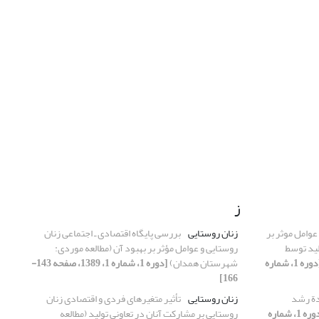
ز
عوامل موثر بر
زنان روستایی
بررسی پایگاه اقتصادی ـ اجتماعی زنان
لید توسط
روستایی و عوامل مؤثر بر بهبود آن (مطالعه موردی:
[دوره 1، شماره
شهرستان همدان)
[دوره 1، شماره 1، 1389، صفحه 143-
166]
دة رشد
زنان روستایی
تأثیر متغیرهای فردی و اقتصادی زنان
[دوره 1، شماره
روستایی بر مشارکت آنان در تعاونی تولید (مطالعه