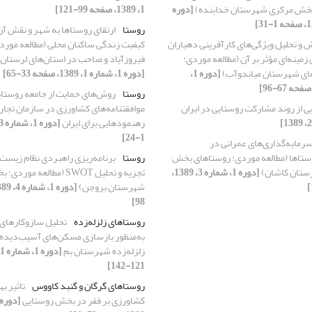
خش مرکزی شهرستان خدابنده)
[دوره
1، 1389، صفحه 99-121]
روستا
ارتقای روستاها به شهر و نقش آن
و تحلیل ویژگی‌های کارآفرینی دهیاران
کیفیت زندگی ساکنان محلی (مطالعه مور
 زمینه‌ایِ مؤثر بر آن (مطالعه موردی:
فیروزآباد و صاحب در استان‌های لرستان
ای شهرستان میاندوآب)
[دوره 1،
[دوره 1، شماره 1، 1389، صفحه 33-65]
روستا
روش‌های حمایت از جامعه روستای
یی از روند مشارکت روستایی در ایران
موافقتنامه‌های کشاورزی در سازمان تجارت
رهنمودهایی برای ایران
1-24]
سرمایه‌گذاری‌های عمرانی در
ستاها (مطالعه موردی: روستاهای بخش
روستا
برنامه‌ریزی راهبردی نظام زیست‌
رستان کاشان)
[دوره 1، شماره 3، 1389،
تجزیه و تحلیل SWOT (مطالعه 
شهرستان بروجن)
98]
روستاهای زلزله‌زده
تحلیل سازوکارهای
به‌منظور بازسازی مسکن‌های آسیب‌دیده
زلزله‌زده شهرستان بم
121-142]
روستاهای گرگان و گنبد کاووس
تاثیر ب
کشاورزی بر فقر در بخش روستایی