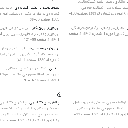
واکاوی و تبیین تأثیر خشکسالی بر
شهرستان زنجان (مطالعه موردی:
بهبود تولید در بخش کشاورزی
تاثیر به
ش)
[دوره 1، شماره 3، 1389، صفحه 109-
کشاورزی بر فقر در بخش روستایی
1389، صفحه 73-90]
تحلیلی بر وضعیت رفتارهای فرهنگی
بهره‌وری نیروی کار
بررسی عوامل تعیین‌
یی کشور
[دوره 1، شماره 3، 1389، صفحه
بهره‌وری و فقر در مناطق روستایی ایران
1، 1389، صفحه 99-121]
بومی‌کردن شاخص‌ها
فرآیند بومی‌ساز
توسعه پایدار گردشگری روستایی در ایرا
شماره 4، 1389، صفحه 1-41]
بیکاری
نقش مهاجرت‌های روستایی در ا
غیررسمی (مطالعه موردی: متروپل اهواز)
1، 1389، صفحه 167-191]
چ
توانمندسازی، صنعتی شدن و عوامل
چالش های کشاورزی
چالشهای کشاورزی و 
 آن (مطالعه موردی: مناطق روستایی
جمعیت روستایی با تاکید بر تغییرات سط
[دوره 1، شماره 4، 1389، صفحه 99-
(مطالعه موردی: دهستان سیلاخور شرقی
ازنا)
[دوره 1، شماره 2، 1389، صفحه 137-160]