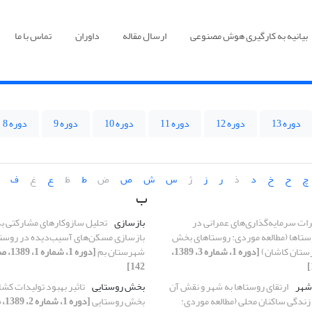
بیانیه به کارگیری هوش مصنوعی
ارسال مقاله
داوران
تماس با ما
دوره 13
دوره 12
دوره 11
دوره 10
دوره 9
دوره 8
چ
ح
خ
د
ذ
ر
ز
ژ
س
ش
ص
ض
ط
ظ
ع
غ
ف
ب
رات سرمایه‌گذاری‌های عمرانی در
بازسازی
تحلیل سازوکارهای مشارکتی به
ستاها (مطالعه موردی: روستاهای بخش
بازسازی مسکن‌های آسیب‌دیده در روستاه
رستان کاشان)
[دوره 1، شماره 3، 1389،
شهرستان بم
142]
 شهر
ارتقای روستاها به شهر و نقش آن
بخش روستایی
تاثیر بهبود تولیدات کشا
زندگی ساکنان محلی (مطالعه موردی:
بخش روستایی
[دوره 1، شماره 2، 1389، صفحه 73-90]