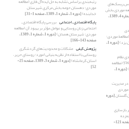
رتبه‌بندی براساس تشابه به حل ایده‌آل فازی (مطالعه
اس ریسک‌های
موردی: دهستان حومه بخش مرکزی شهرستان
لعه موردی بخش
خدابنده)
[دوره 1، شماره 1، 1389، صفحه 1-31]
[دوره 1، شماره 4، 1389،
پایگاه اقتصادی ـ اجتماعی
بررسی پایگاه اقتصادی ـ
اجتماعی زنان روستایی و عوامل مؤثر بر بهبود آن (مطالعه
دی
موردی: شهرستان همدان)
[دوره 1، شماره 1، 1389،
(مطالعة موردی:
صفحه 143-166]
 یزد)
[دوره 1،
پژوهش کیفی
مشکلات و محدودیت‌های گردشگری
روستایی با استفاده از نظریه بنیانی (مورد: روستای حریر،
دی نظام
استان کرمانشاه)
[دوره 1، شماره 3، 1389، صفحه 25-
زیست‌محیطی روستا با تجزیه و تحلیل SWOT (مطالعه
52]
)
[دوره 1،
 در مدیریت
 موردی
ن گلستان
[دوره
 بازسازی
ه‌زده
[دوره 1، شماره 1، 1389، صفحه 121-