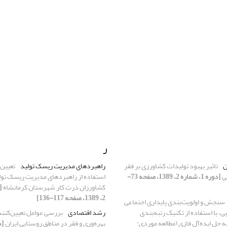
ر
ن
تاثیر بهبود تولیدات کشاورزی بر فقر
راهبردهای مدیریت ریسک تولید
تعیین 
ی
[دوره 1، شماره 2، 1389، صفحه 73-
استفاده از راهبردهای مدیریت ریسک تو
کشاورزان ذرت کار شهرستان کرمانشاه
2، 1389، صفحه 117-136]
سنجش و اولویت‌بندی پایداری اجتماعی
، با استفاده از تکنیک رتبه‌بندی
رشد اقتصادی
بررسی عوامل تعیین‌کنن
 حل ایده‌آل فازی (مطالعه موردی:
بهره‌وری و فقر در مناطق روستایی ایران