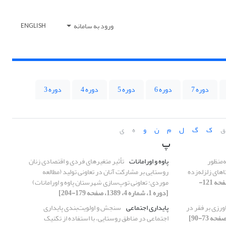
ورود به سامانه
ENGLISH
دوره 7
دوره 6
دوره 5
دوره 4
دوره 3
ق
ک
گ
ل
م
ن
و
ه
ی
پ
‌منظور
پاوه و اورامانات
تأثیر متغیرهای فردی و اقتصادی زنان
ای زلزله‌زده
روستایی بر مشارکت آنان در تعاونی تولید (مطالعه
[دوره 1، شماره 1، 1389، صفحه 121-
موردی: تعاونی توپ‌سازی شهرستان پاوه و اورامانات)
[دوره 1، شماره 4، 1389، صفحه 179-204]
ورزی بر فقر در
پایداری اجتماعی
سنجش و اولویت‌بندی پایداری
اجتماعی در مناطق روستایی، با استفاده از تکنیک