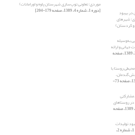
موردی: تعاونی توپ‌سازی شهرستان پاوه و اورامانات)
[دوره 1، شماره 4، 1389، صفحه 179-204]
 در بهبود
دی: شهرهای
 و کردستان)
ی به‌وسیله
 جهانی و ارائه
[دوره 1، شماره 3، 1389، صفحه
محیطی روستا با
موردی: بخش گندمان،
[دوره 1، شماره 4، 1389، صفحه 73-
 مشارکتی
 در روستاهای
[دوره 1، شماره 1، 1389، صفحه
هبود تولیدات
[دوره 1، شماره 2،