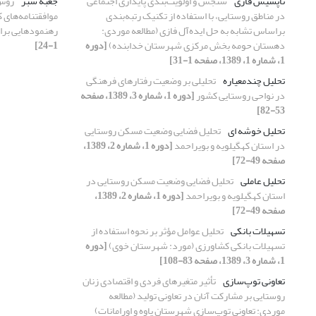
تاپسیس فازی
سنجش و اولویت‌بندی پایداری اجتماعی
جعبه سبز
روش‌
در مناطق روستایی، با استفاده از تکنیک رتبه‌بندی
موافقتنامه‌های 
براساس تشابه به حل ایده‌آل فازی (مطالعه موردی:
رهنمودهایی برای
دهستان حومه بخش مرکزی شهرستان خدابنده)
[دوره
1-24]
1، شماره 1، 1389، صفحه 1-31]
تحلیل چندمعیاره
تحلیلی بر وضعیت رفتارهای فرهنگی
در نواحی روستایی کشور
[دوره 1، شماره 3، 1389، صفحه
53-82]
تحلیل خوشه ای
تحلیل فضایی وضعیت مسکن روستایی
در استان کهگیلویه و بویراحمد
[دوره 1، شماره 2، 1389،
صفحه 49-72]
تحلیل عاملی
تحلیل فضایی وضعیت مسکن روستایی در
استان کهگیلویه و بویراحمد
[دوره 1، شماره 2، 1389،
صفحه 49-72]
تسهیلات بانکی
تحلیل عوامل مؤثر بر نحوه استفاده از
تسهیلات بانکی کشاورزی (مورد: شهرستان خوی)
[دوره
1، شماره 3، 1389، صفحه 83-108]
تعاونی توپ‌سازی
تأثیر متغیرهای فردی و اقتصادی زنان
روستایی بر مشارکت آنان در تعاونی تولید (مطالعه
موردی: تعاونی توپ‌سازی شهرستان پاوه و اورامانات)