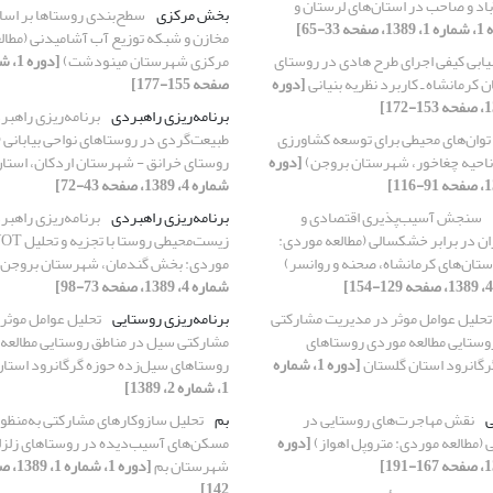
د و صاحب در استان‌های لرستان و
بخش مرکزی
سطح‌بندی روستاها بر اس
ه 33-65]
مخازن و شبکه توزیع آب آشامیدنی (مطا
ابی کیفی اجرای طرح‌ هادی در روستای
مرکزی شهرستان مینودشت)
کرمانشاه ـ کاربرد نظریه بنیانی
[دوره
صفحه 155-177]
برنامه‌ریزی راهبردی
برنامه‌ریزی راهبر
 توان‌های محیطی برای توسعه کشاورزی
طبیعت‌گردی در روستاهای نواحی بیابانی 
 ناحیه چغاخور، شهرستان بروجن)
[دوره
روستای خرانق - شهرستان اردکان، استان
شماره 4، 1389، صفحه 43-72]
سنجش آسیب‌پذیری اقتصادی و
برنامه‌ریزی راهبردی
برنامه‌ریزی راهبر
ن در برابر خشکسالی (مطالعه موردی:
تان‌های کرمانشاه، صحنه و روانسر)
موردی: بخش گندمان، شهرستان بروجن
شماره 4، 1389، صفحه 73-98]
تحلیل عوامل موثر در مدیریت مشارکتی
برنامه‌ریزی روستایی
تحلیل عوامل موثر
وستایی مطالعه موردی روستاهای
مشارکتی سیل در مناطق روستایی مطالعه
رگانرود استان گلستان
[دوره 1، شماره
روستاهای سیل‌زده حوزه گرگانرود استا
1، شماره 2، 1389]
ی
نقش مهاجرت‌های روستایی در
بم
تحلیل سازوکارهای مشارکتی به‌منظور
(مطالعه موردی: متروپل اهواز)
[دوره
مسکن‌های آسیب‌دیده در روستاهای زلزل
شهرستان بم
142]