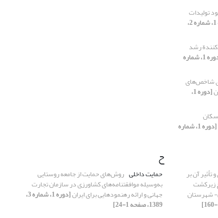
بود تولیدات
[دوره 1، شماره 2،
کنندة رشد
[دوره 1، شماره
ی شاخص‌های
ن
[دوره 1،
سکان
[دوره 1، شماره
ح
تأثیر آن بر
حمایت داخلی
روش‌های حمایت از جامعه روستایی
ح زیرکشت
به‌وسیله موافقتنامه‌های کشاورزی در سازمان تجارت
- شهرستان
جهانی و ارائه رهنمودهایی برای ایران
[دوره 1، شماره 3،
1389، صفحه 1-24]