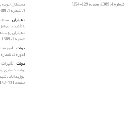
شماره 4، 1389، صفحه 129-154]
دهستان حومه ب
1، شماره 1، 1389، صفحه 1-31]
دهیاران
سنجش 
با تأکید بر عوامل
دهیاران روستاه
شماره 1، 1389، صفحه 67-96]
دولت
آموزه‌ها
[دوره 1، شماره 2، 1389]
دولت
تأثیرات 
توانمندسازی رو
ابوزیدآباد ـ شه
صفحه 131-152]