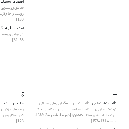
اقتصاد روستایی
مناطق روستایی 
روستای حاج‌آر
130]
امکانات فرهنگی
در نواحی روستا
53-82]
ت
ج
تأثیرات اجتماعی
تأثیرات سرمایه‌گذاری‌های عمرانی در
جامعه روستایی
توانمندسازی روستاها (مطالعه موردی: روستاهای بخش
زمینه‌ای مؤثر بر
ابوزیدآباد ـ شهرستان کاشان)
[دوره 1، شماره 3، 1389،
شهرستان قروه)
صفحه 131-152]
128]