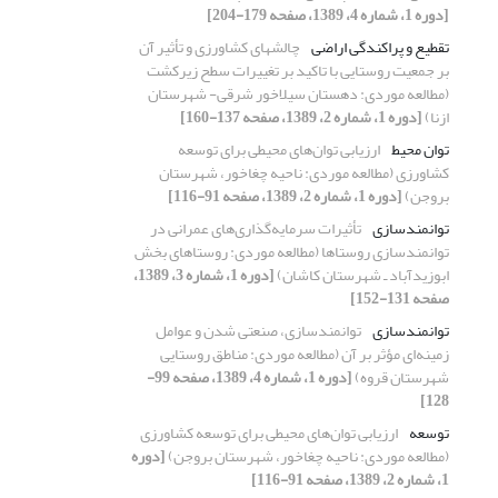
[دوره 1، شماره 4، 1389، صفحه 179-204]
تقطیع و پراکندگی اراضی
چالشهای کشاورزی و تأثیر آن
بر جمعیت روستایی با تاکید بر تغییرات سطح زیرکشت
(مطالعه موردی: دهستان سیلاخور شرقی- شهرستان
ازنا)
[دوره 1، شماره 2، 1389، صفحه 137-160]
توان محیط
ارزیابی توان‌های محیطی برای توسعه
کشاورزی (مطالعه موردی: ناحیه چغاخور، شهرستان
بروجن)
[دوره 1، شماره 2، 1389، صفحه 91-116]
توانمندسازی
تأثیرات سرمایه‌گذاری‌های عمرانی در
توانمندسازی روستاها (مطالعه موردی: روستاهای بخش
ابوزیدآباد ـ شهرستان کاشان)
[دوره 1، شماره 3، 1389،
صفحه 131-152]
توانمندسازی
توانمندسازی، صنعتی شدن و عوامل
زمینه‌ای مؤثر بر آن (مطالعه موردی: مناطق روستایی
شهرستان قروه)
[دوره 1، شماره 4، 1389، صفحه 99-
128]
توسعه
ارزیابی توان‌های محیطی برای توسعه کشاورزی
(مطالعه موردی: ناحیه چغاخور، شهرستان بروجن)
[دوره
1، شماره 2، 1389، صفحه 91-116]