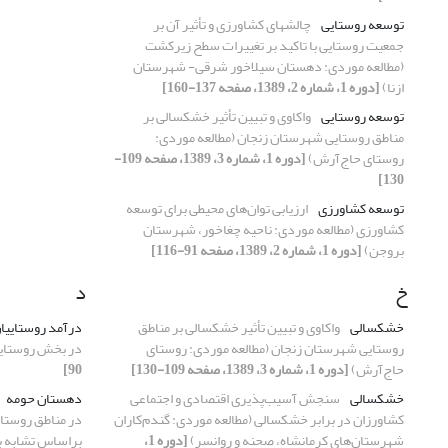
توسعه روستایی
چالشهای کشاورزی و تأثیر آن بر
جمعیت روستایی با تاکید بر تغییرات سطح زیرکشت
(مطالعه موردی: دهستان سیلاخور شرقی- شهرستان
ازنا)
[دوره 1، شماره 2، 1389، صفحه 137-160]
توسعه روستایی
واکاوی و تبیین تأثیر خشکسالی بر
مناطق روستایی شهرستان زنجان (مطالعه موردی:
روستای حاج‌آرش)
[دوره 1، شماره 3، 1389، صفحه 109-
130]
توسعه کشاورزی
ارزیابی توان‌های محیطی برای توسعه
کشاورزی (مطالعه موردی: ناحیه چغاخور، شهرستان
بروجن)
[دوره 1، شماره 2، 1389، صفحه 91-116]
خ
د
خشکسالی
واکاوی و تبیین تأثیر خشکسالی بر مناطق
درآمد روستاییا
روستایی شهرستان زنجان (مطالعه موردی: روستای
در بخش روستای
حاج‌آرش)
[دوره 1، شماره 3، 1389، صفحه 109-130]
90]
خشکسالی
سنجش آسیب‌پذیری اقتصادی و اجتماعی
دهستان حومه
کشاورزان در برابر خشکسالی (مطالعه موردی: گندم‌کاران
در مناطق روستایی
شهرستان‌های کرمانشاه، صحنه و روانسر)
[دوره 1،
براساس تشابه به