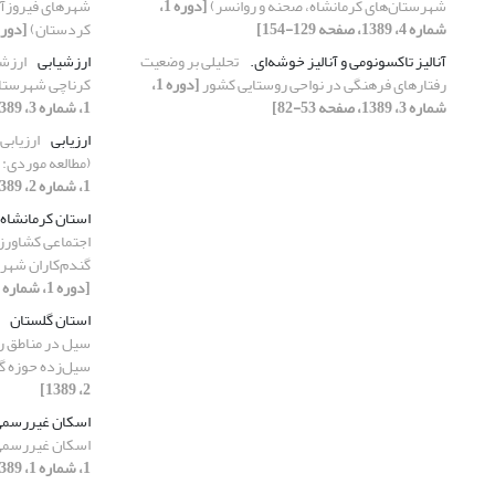
شهرستان‌های کرمانشاه، صحنه و روانسر)
[دوره 1،
شهرهای فیروزآبا
شماره 4، 1389، صفحه 129-154]
کردستان)
[دوره 1، شماره 1، 1389، صفح
آنالیز تاکسونومی و آنالیز خوشه‌ای.
تحلیلی بر وضعیت
ارزشیابی
ارزشی
رفتارهای فرهنگی در نواحی روستایی کشور
[دوره 1،
کرناچی شهرستان 
شماره 3، 1389، صفحه 53-82]
1، شماره 3، 1389، صفحه 153-172]
ارزیابی
ارزیابی
(مطالعه موردی:
1، شماره 2، 1389، صفحه 91-116]
استان کرمانشاه
اجتماعی کشاورزا
گندم‌کاران شهرس
[دوره 1، شماره 4، 1389، صفحه 129-154]
استان گلستان
سیل در مناطق ر
سیل‌زده حوزه گ
2، 1389]
اسکان غیررسم
اسکان غیررسمی 
1، شماره 1، 1389، صفحه 167-191]