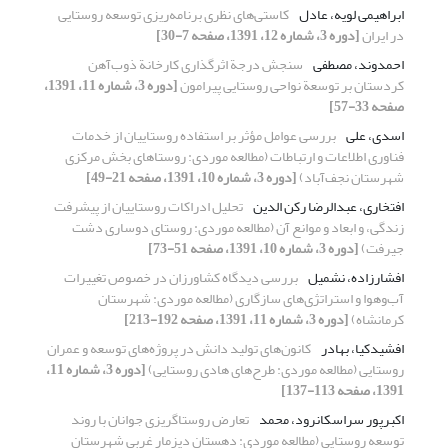
ابراهیمی لویه، عادل
کاستی‌های نظری برنامه‌ریزی توسعه روستایی
در ایران
[دوره 3، شماره 12، 1391، صفحه 7-30]
احمدوند، مصطفی
سنجش درجة اثرگذاری کارخانة ذوب‌آهن
کردستان بر توسعة نواحی روستایی پیرامون
[دوره 3، شماره 11، 1391،
صفحه 33-57]
اسدی، علی
بررسی عوامل مؤثر بر استفاده روستاییان از خدمات
فناوری اطلاعات و ارتباطات (مطالعه موردی: روستاهای بخش مرکزی
شهرستان نجف‌آباد)
[دوره 3، شماره 10، 1391، صفحه 21-49]
افتخاری، عبدالرضا رکن الدین
تحلیل ادراکات روستاییان از پیشرفت
زندگی، و ابعاد و موانع آن (مطالعه موردی: روستای دوساری دشت
جیرفت)
[دوره 3، شماره 10، 1391، صفحه 51-73]
افشارزاده، نشمیل
بررسی دیدگاه کشاورزان در خصوص تغییرات
آب‌وهوا و استراتژی‌های سازگاری (مطالعه موردی: شهرستان
کرمانشاه)
[دوره 3، شماره 11، 1391، صفحه 192-213]
افشیدکیا، بهادر
کانون‌های تولید دانش در پروژه‌های توسعه و عمران
روستایی (مطالعه موردی: طرح‌های هادی روستایی)
[دوره 3، شماره 11،
1391، صفحه 113-137]
اکبرپور سراسکانرود، محمد
تعارض روستاگریزی جوانان با روند
توسعه روستایی (مطالعه موردی: دهستان دیزمار غربی شهرستان