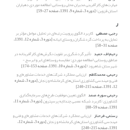
مهارت‌های کارآفرینی مدیران محلی روستایی (مطالعه موردی دهیاران
استان قزوین)
[دوره 3، شماره 9، 1391، صفحه 27-59]
ر
رجبی، مصطفی
کاربرد الگوی پروبیت رتبه‌ای در تحلیل عوامل مؤثر بر
تمایل به پرداخت گردشگران روستای ابیانه
[دوره 3، شماره 12، 1391،
صفحه 31-58]
رحیم اف، حمید
تأثیر گردشگری بر تقویت نگرش‌های کارآفرینانه در
مناطق روستایی (مطالعه موردی: مقایسه روستاهای ابر و ابرسج -
شهرستان شاهرود)
[دوره 3، شماره 10، 1391، صفحه 153-174]
رحیمی، محمدکاظم
ارزیابی عملکرد شرکت‌های خدمات مشاوره‌ای و
فنی و مهندسی کشاورزی استان‌های کرمانشاه و زنجان
[دوره 3، شماره
12، 1391، صفحه 215-240]
رحیمی سوره، صمد
الگوی تعیین موفقیت طرح‌های سرمایه‌گذاری
کشاورزی: کاربرد شبکه عصبی چندلایه پرسپترون
[دوره 3، شماره 11،
1391، صفحه 59-88]
رستمی، فرحناز
ارزیابی عملکرد شرکت‌های خدمات مشاوره‌ای و فنی و
مهندسی کشاورزی استان‌های کرمانشاه و زنجان
[دوره 3، شماره 12،
1391، صفحه 215-240]