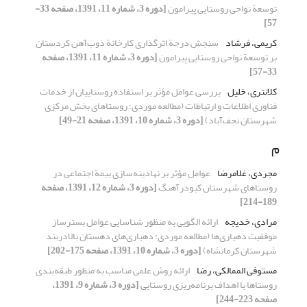
توسعة نواحی روستایی پیرامون
[دوره 3، شماره 11، 1391، صفحه 33-
57]
کریمی، فرشاد
سنجش درجة اثرگذاری کارخانة ذوب‌آهن کردستان
بر توسعة نواحی روستایی پیرامون
[دوره 3، شماره 11، 1391، صفحه
33-57]
کلانتری، خلیل
بررسی عوامل مؤثر بر استفاده روستاییان از خدمات
فناوری اطلاعات و ارتباطات (مطالعه موردی: روستاهای بخش مرکزی
شهرستان نجف‌آباد)
[دوره 3، شماره 10، 1391، صفحه 21-49]
م
مجردی، غلامرضا
عوامل مؤثر بر نهادینه‌سازی بیمة اجتماعی در
روستاهای شهرستان کبودرآهنگ
[دوره 3، شماره 12، 1391، صفحه
189-214]
مرادی، خدیجه
ارائه الگویی به منظور شناسایی عوامل بسترساز
موفقیت دهیاری‌ها (مطالعه موردی: دهیاری‌های دهستان بالادربند
شهرستان کرمانشاه)
[دوره 3، شماره 10، 1391، صفحه 175-202]
مستوفی الممالکی، رضا
ارائه روش علمی مناسب به منظور طبقه‌بندی
روستاها با اهداف برنامه‌ریزی روستایی
[دوره 3، شماره 9، 1391،
صفحه 223-244]