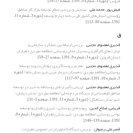
قزوین)
[دوره 3، شماره 9، 1391، صفحه 27-59]
فیض پور، محمدعلی
سنجش و بررسی سطح توسعه بازار کار مناطق
روستایی استان‌های کشور طی برنامه چهارم توسعه
[دوره 3، شماره 11،
1391، صفحه 89-112]
ق
قدیری معصوم، مجتبی
بررسی ارتباط بین عملکرد سازمانی و
مهارت‌های کارآفرینی مدیران محلی روستایی (مطالعه موردی دهیاران
استان قزوین)
[دوره 3، شماره 9، 1391، صفحه 27-59]
قدیری معصوم، مجتبی
تعارض روستاگریزی جوانان با روند توسعه
روستایی (مطالعه موردی: دهستان دیزمار غربی شهرستان جلفا)
[دوره
3، شماره 10، 1391، صفحه 97-117]
قدیری معصوم، مجتبی
ارزیابی تأثیر ارتقای روستاها به شهر در توسعه
مناطق کوهستانی از دیدگاه مردم محلی (مطالعه موردی: بخش دیلمان-
شهرستان سیاهکل)
[دوره 3، شماره 11، 1391، صفحه 1-31]
قریشی، صلاح الدین
پیوندهای روستایی- شهری زاهدان و توسعه
نواحی روستایی (مطالعه موردی: شهرستان زاهدان)
[دوره 3، شماره 9،
1391، صفحه 119-146]
قمبرعلی، رضوان
بررسی دیدگاه کشاورزان در خصوص تغییرات