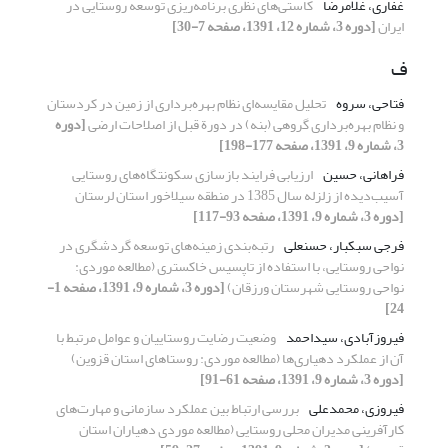
غفاری، غلامرضا
کاستی‌های نظری برنامه‌ریزی توسعه روستایی در
ایران
[دوره 3، شماره 12، 1391، صفحه 7-30]
ف
فتاحی، سروه
تحلیل مقایسه‌ای نظام بهره‌برداری از زمین در کردستان
و نظام بهره‌برداری گروهی (بنه) در دورة قبل از اصلاحات ارضی
[دوره
3، شماره 9، 1391، صفحه 177-198]
فراهانی، حسین
ارزیابی فرایند بازسازی سکونتگاه‌های روستایی
آسیب‌دیده از زلزله سال 1385 در منطقه سیلاخور استان لرستان
[دوره 3، شماره 9، 1391، صفحه 93-117]
فرجی سبکبار، حسنعلی
رتبه‌بندی زمینه‌های توسعه گردشگری در
نواحی روستایی، با استفاده از تاپسیس خاکستری (مطالعه موردی:
نواحی روستایی شهرستان ورزقان)
[دوره 3، شماره 9، 1391، صفحه 1-
24]
فیروزآبادی، سیداحمد
وضعیت رضایت روستاییان و عوامل مرتبط با
آن از عملکرد دهیاری‌ها (مطالعه موردی: روستاهای استان قزوین)
[دوره 3، شماره 9، 1391، صفحه 61-91]
فیروزی، محمدعلی
بررسی ارتباط بین عملکرد سازمانی و مهارت‌های
کارآفرینی مدیران محلی روستایی (مطالعه موردی دهیاران استان