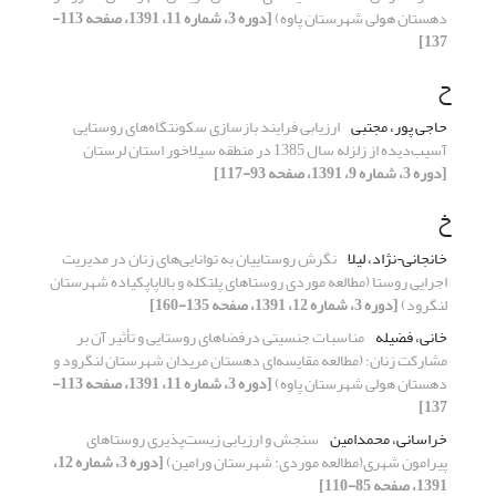
دهستان هولی شهرستان پاوه)
[دوره 3، شماره 11، 1391، صفحه 113-
137]
ح
حاجی پور، مجتبی
ارزیابی فرایند بازسازی سکونتگاه‌های روستایی
آسیب‌دیده از زلزله سال 1385 در منطقه سیلاخور استان لرستان
[دوره 3، شماره 9، 1391، صفحه 93-117]
خ
خانجانی¬نژاد، لیلا
نگرش روستاییان به توانایی‌های زنان در مدیریت
اجرایی روستا (مطالعه موردی روستاهای پلتکله و بالاپاپکیاده شهرستان
لنگرود)
[دوره 3، شماره 12، 1391، صفحه 135-160]
خانی، فضیله
مناسبات جنسیتی درفضاهای روستایی و تأثیر آن بر
مشارکت زنان؛ (مطالعه مقایسه‌ای دهستان مریدان شهرستان لنگرود و
دهستان هولی شهرستان پاوه)
[دوره 3، شماره 11، 1391، صفحه 113-
137]
خراسانی، محمدامین
سنجش و ارزیابی زیست‌پذیری روستاهای
پیرامون شهری(مطالعه موردی: شهرستان ورامین)
[دوره 3، شماره 12،
1391، صفحه 85-110]