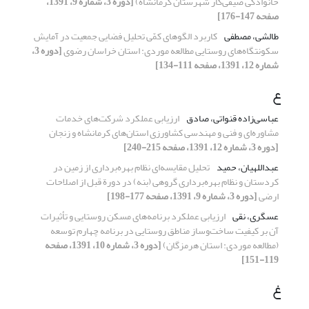
خانوادگی صیفی‌کار شهرستان کرمانشاه)
[دوره 3، شماره 9، 1391،
صفحه 147-176]
طالشی، مصطفی
کاربرد الگوهای کمّی تحلیل فضایی جمعیت در آمایش
سکونتگاه‌های روستایی مطالعه موردی: استان خراسان رضوی
[دوره 3،
شماره 12، 1391، صفحه 111-134]
ع
عباسی‌زاده قنواتی، صادق
ارزیابی عملکرد شرکت‌های خدمات
مشاوره‌ای و فنی و مهندسی کشاورزی استان‌های کرمانشاه و زنجان
[دوره 3، شماره 12، 1391، صفحه 215-240]
عبداللهیان، حمید
تحلیل مقایسه‌ای نظام بهره‌برداری از زمین در
کردستان و نظام بهره‌برداری گروهی (بنه) در دورة قبل از اصلاحات
ارضی
[دوره 3، شماره 9، 1391، صفحه 177-198]
عسگری، نقی
ارزیابی عملکرد برنامه‌های مسکن روستایی و تأثیرات
آن بر کیفیت ساخت‌وساز مناطق روستایی در برنامه چهارم توسعه
(مطالعه موردی: استان هرمزگان)
[دوره 3، شماره 10، 1391، صفحه
119-151]
غ