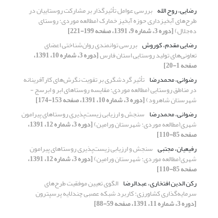
رضایی، روح الله
بررسی عوامل تأثیرگذار بر مشارکت روستاییان در
طرح‌های آبخیزداری حوزه آبخیز خمارک (مطالعه موردی: روستای
ده‌جلال)
[دوره 3، شماره 9، 1391، صفحه 199-221]
رضایی مقدم، کوروش
بررسی توانمندی روان‌شناختی اعضای
تعاونی‌های تولید روستایی استان فارس
[دوره 3، شماره 10، 1391،
صفحه 1-20]
رضوانی، محمدرضا
تأثیر گردشگری بر تقویت نگرش‌های کارآفرینانه
در مناطق روستایی (مطالعه موردی: مقایسه روستاهای ابر و ابرسج -
شهرستان شاهرود)
[دوره 3، شماره 10، 1391، صفحه 153-174]
رضوانی، محمدرضا
سنجش و ارزیابی زیست‌پذیری روستاهای پیرامون
شهری(مطالعه موردی: شهرستان ورامین)
[دوره 3، شماره 12، 1391،
صفحه 85-110]
رفیعیان، مجتبی
سنجش و ارزیابی زیست‌پذیری روستاهای پیرامون
شهری(مطالعه موردی: شهرستان ورامین)
[دوره 3، شماره 12، 1391،
صفحه 85-110]
رکن الدین افتخاری، عبدالرضا
الگوی تعیین موفقیت طرح‌های
سرمایه‌گذاری کشاورزی: کاربرد شبکه عصبی چندلایه پرسپترون
[دوره 3، شماره 11، 1391، صفحه 59-88]