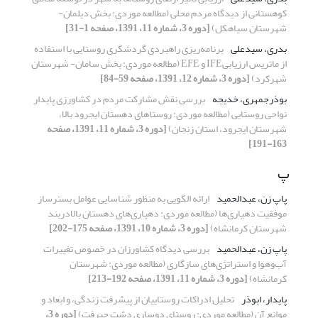
کوهستانی از دیدگاه مردم محلی (مطالعه موردی: بخش دیلمان-
شهرستان سیاهکل)
[دوره 3، شماره 11، 1391، صفحه 1-31]
بدری، سیدعلی
برنامه‌ریزی راهبردی گردشگری روستایی با استفاده
از ماتریس ارزیابیIFE و EFE (مطالعه موردی: بخش سامان- شهرستان
شهرکرد)
[دوره 3، شماره 12، 1391، صفحه 59-84]
بوذرجمهری، خدیجه
بررسی نقش مشارکت مردم در کشاورزی پایدار
نواحی روستایی (مطالعه موردی: روستاهای دهستان ایجرود بالا،
شهرستان ایجرود، استان زنجان)
[دوره 3، شماره 11، 1391، صفحه
163-191]
پ
پاپ زن، عبدالحمید
ارائه الگویی به منظور شناسایی عوامل بسترساز
موفقیت دهیاری‌ها (مطالعه موردی: دهیاری‌های دهستان بالادربند
شهرستان کرمانشاه)
[دوره 3، شماره 10، 1391، صفحه 175-202]
پاپ زن، عبدالحمید
بررسی دیدگاه کشاورزان در خصوص تغییرات
آب‌وهوا و استراتژی‌های سازگاری (مطالعه موردی: شهرستان
کرمانشاه)
[دوره 3، شماره 11، 1391، صفحه 192-213]
پایدار، ابوذر
تحلیل ادراکات روستاییان از پیشرفت زندگی، و ابعاد و
موانع آن (مطالعه موردی: روستای دوساری دشت جیرفت)
[دوره 3،