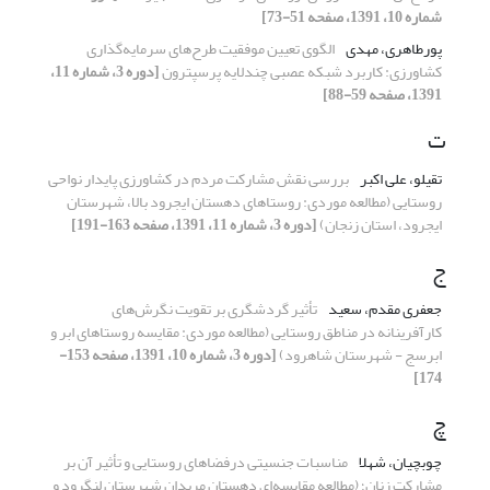
شماره 10، 1391، صفحه 51-73]
پورطاهری، مهدی
الگوی تعیین موفقیت طرح‌های سرمایه‌گذاری
کشاورزی: کاربرد شبکه عصبی چندلایه پرسپترون
[دوره 3، شماره 11،
1391، صفحه 59-88]
ت
تقیلو، علی اکبر
بررسی نقش مشارکت مردم در کشاورزی پایدار نواحی
روستایی (مطالعه موردی: روستاهای دهستان ایجرود بالا، شهرستان
ایجرود، استان زنجان)
[دوره 3، شماره 11، 1391، صفحه 163-191]
ج
جعفری مقدم، سعید
تأثیر گردشگری بر تقویت نگرش‌های
کارآفرینانه در مناطق روستایی (مطالعه موردی: مقایسه روستاهای ابر و
ابرسج - شهرستان شاهرود)
[دوره 3، شماره 10، 1391، صفحه 153-
174]
چ
چوبچیان، شهلا
مناسبات جنسیتی درفضاهای روستایی و تأثیر آن بر
مشارکت زنان؛ (مطالعه مقایسه‌ای دهستان مریدان شهرستان لنگرود و