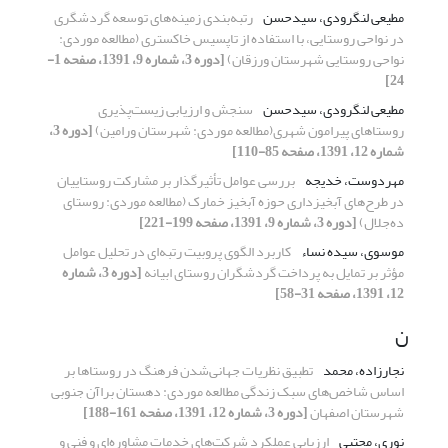
مطیعی لنگرودی، سیدحسن
رتبه‌بندی زمینه‌های توسعه گردشگری
در نواحی روستایی، با استفاده از تاپسیس خاکستری (مطالعه موردی:
نواحی روستایی شهرستان ورزقان)
[دوره 3، شماره 9، 1391، صفحه 1-
24]
مطیعی لنگرودی، سیدحسن
سنجش و ارزیابی زیست‌پذیری
روستاهای پیرامون شهری(مطالعه موردی: شهرستان ورامین)
[دوره 3،
شماره 12، 1391، صفحه 85-110]
مهردوست، خدیجه
بررسی عوامل تأثیرگذار بر مشارکت روستاییان
در طرح‌های آبخیزداری حوزه آبخیز خمارک (مطالعه موردی: روستای
ده‌جلال)
[دوره 3، شماره 9، 1391، صفحه 199-221]
موسوی، سیده نساء
کاربرد الگوی پروبیت رتبه‌ای در تحلیل عوامل
مؤثر بر تمایل به پرداخت گردشگران روستای ابیانه
[دوره 3، شماره
12، 1391، صفحه 31-58]
ن
نجارزاده، محمد
تطبیق نظریات جهانی‌شدن فرهنگ‌ در روستاها بر
اساس شاخص‌های سبک زندگی مطالعه موردی: دهستان براآن جنوبی
شهرستان اصفهان
[دوره 3، شماره 12، 1391، صفحه 161-188]
نوری، مجتبی
ارزیابی عملکرد شرکت‌های خدمات مشاوره‌ای و فنی و