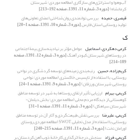
آب‌وهوا و استراتژی‌های سازگاری (مطالعه موردی: شهرستان
کرمانشاه)
[دوره 3، شماره 11، 1391، صفحه 192-213]
قیصری، حمیده
بررسی توانمندی روان‌شناختی اعضای تعاونی‌های
تولید روستایی استان فارس
[دوره 3، شماره 10، 1391، صفحه 1-20]
ک
کرمی دهکردی، اسماعیل
عوامل مؤثر بر نهادینه‌سازی بیمة اجتماعی
در روستاهای شهرستان کبودرآهنگ
[دوره 3، شماره 12، 1391، صفحه
189-214]
کریم زاده، حسین
رتبه‌بندی زمینه‌های توسعه گردشگری در نواحی
روستایی، با استفاده از تاپسیس خاکستری (مطالعه موردی: نواحی
روستایی شهرستان ورزقان)
[دوره 3، شماره 9، 1391، صفحه 1-24]
کریمی، بهرام
ارزیابی تأثیر ارتقای روستاها به شهر در توسعه مناطق
کوهستانی از دیدگاه مردم محلی (مطالعه موردی: بخش دیلمان-
شهرستان سیاهکل)
[دوره 3، شماره 11، 1391، صفحه 1-31]
کریمی، علیرضا
بررسی نقش طبیعت‌گردی و آثار آن در توسعه مناطق
روستایی با استفاده از مدل تحلیلی SWOT (مطالعه موردی روستای
اورامان تخت)
[دوره 3، شماره 11، 1391، صفحه 215-240]
کریمی، فرزاد
سنجش درجة اثرگذاری کارخانة ذوب‌آهن کردستان بر