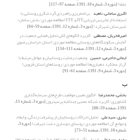
جلفا)
[دوره 3، شماره 10، 1391، صفحه 97-117]
اکبری سامانی، ناهید
برنامه‌ریزی راهبردی گردشگری روستایی با
استفاده از ماتریس ارزیابیIFE و EFE (مطالعه موردی: بخش سامان-
شهرستان شهرکرد)
[دوره 3، شماره 12، 1391، صفحه 59-84]
امیرفخریان، مصطفی
کاربرد الگوهای کمّی تحلیل فضایی جمعیت در
آمایش سکونتگاه‌های روستایی مطالعه موردی: استان خراسان رضوی
[دوره 3، شماره 12، 1391، صفحه 111-134]
ایمانی جاجرمی، حسین
وضعیت رضایت روستاییان و عوامل مرتبط با
آن از عملکرد دهیاری‌ها (مطالعه موردی: روستاهای استان قزوین)
[دوره 3، شماره 9، 1391، صفحه 61-91]
ب
بخشی، محمدرضا
الگوی تعیین موفقیت طرح‌های سرمایه‌گذاری
کشاورزی: کاربرد شبکه عصبی چندلایه پرسپترون
[دوره 3، شماره 11،
1391، صفحه 59-88]
بدری، سیدعلی
تحلیل ادراکات روستاییان از پیشرفت زندگی، و ابعاد
و موانع آن (مطالعه موردی: روستای دوساری دشت جیرفت)
[دوره 3،
شماره 10، 1391، صفحه 51-73]
بدری، سیدعلی
ارزیابی تأثیر ارتقای روستاها به شهر در توسعه مناطق