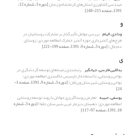
مهندسی کشاورزی استان‌های کرمانشاه و زنجان
[دوره 3، شماره 12،
1391، صفحه 215-240]
و
ودادی، الهام
بررسی عوامل تأثیرگذار بر مشارکت روستاییان در
طرح‌های آبخیزداری حوزه آبخیز خمارک (مطالعه موردی: روستای
ده‌جلال)
[دوره 3، شماره 9، 1391، صفحه 199-221]
ی
یداللهی فارسی، جهانگیر
رتبه‌بندی زمینه‌های توسعه گردشگری در
نواحی روستایی، با استفاده از تاپسیس خاکستری (مطالعه موردی:
نواحی روستایی شهرستان ورزقان)
[دوره 3، شماره 9، 1391، صفحه 1-
24]
یوسفی، حبیبه
تعارض روستاگریزی جوانان با روند توسعه روستایی
(مطالعه موردی: دهستان دیزمار غربی شهرستان جلفا)
[دوره 3، شماره
10، 1391، صفحه 97-117]
دسترسی سریع