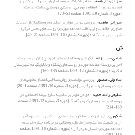
سوادی، علی اصغر
تحلیل ادراکات روستاییان از پیشرفت زندگی، و
ابعاد و موانع آن (مطالعه موردی: روستای دوساری دشت جیرفت)
[دوره 3، شماره 10، 1391، صفحه 51-73]
سورانی، فاطمه
بررسی عوامل مؤثر بر استفاده روستاییان از خدمات
فناوری اطلاعات و ارتباطات (مطالعه موردی: روستاهای بخش مرکزی
شهرستان نجف‌آباد)
[دوره 3، شماره 10، 1391، صفحه 21-49]
ش
شادی¬طلب، ژاله
نگرش روستاییان به توانایی‌های زنان در مدیریت
اجرایی روستا (مطالعه موردی روستاهای پلتکله و بالاپاپکیاده شهرستان
لنگرود)
[دوره 3، شماره 12، 1391، صفحه 135-160]
شاه ولی، منصور
بررسی توانمندی روان‌شناختی اعضای تعاونی‌های
تولید روستایی استان فارس
[دوره 3، شماره 10، 1391، صفحه 1-20]
شفیعی‏ زاده، حمید
عوامل مؤثر بر نهادینه‌سازی بیمة اجتماعی در
روستاهای شهرستان کبودرآهنگ
[دوره 3، شماره 12، 1391، صفحه
189-214]
شکوری، علی
ارزیابی عملکرد برنامه‌های مسکن روستایی و تأثیرات
آن بر کیفیت ساخت‌وساز مناطق روستایی در برنامه چهارم توسعه
(مطالعه موردی: استان هرمزگان)
[دوره 3، شماره 10، 1391، صفحه
119-151]