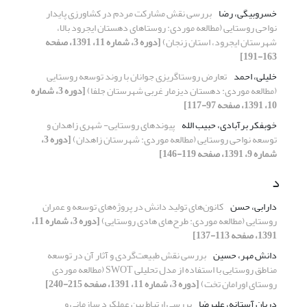
خسروبیگی، رضا
بررسی نقش مشارکت مردم در کشاورزی پایدار
نواحی روستایی (مطالعه موردی: روستاهای دهستان ایجرود بالا،
شهرستان ایجرود، استان زنجان)
[دوره 3، شماره 11، 1391، صفحه
163-191]
خلیلی، احمد
تعارض روستاگریزی جوانان با روند توسعه روستایی
(مطالعه موردی: دهستان دیزمار غربی شهرستان جلفا)
[دوره 3، شماره
10، 1391، صفحه 97-117]
خوبفکر برآبادی، حبیب الله
پیوندهای روستایی- شهری زاهدان و
توسعه نواحی روستایی (مطالعه موردی: شهرستان زاهدان)
[دوره 3،
شماره 9، 1391، صفحه 119-146]
د
دارابی، حسن
کانون‌های تولید دانش در پروژه‌های توسعه و عمران
روستایی (مطالعه موردی: طرح‌های هادی روستایی)
[دوره 3، شماره 11،
1391، صفحه 113-137]
دانش مهر، حسین
بررسی نقش طبیعت‌گردی و آثار آن در توسعه
مناطق روستایی با استفاده از مدل تحلیلی SWOT (مطالعه موردی
روستای اورامان تخت)
[دوره 3، شماره 11، 1391، صفحه 215-240]
دربان آستانه، علیرضا
بررسی ارتباط بین عملکرد سازمانی و