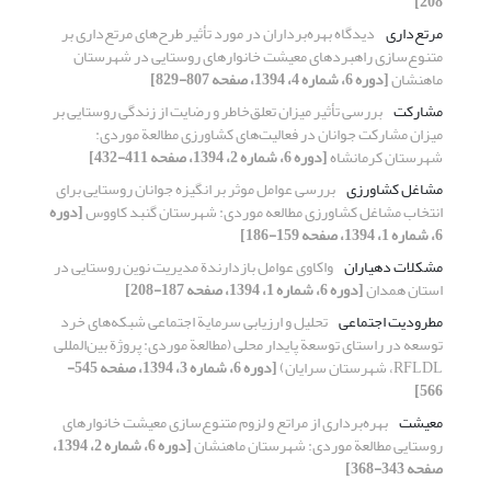
208]
مرتع‌داری
دیدگاه بهره‌برداران در مورد تأثیر طرح‌های مرتع‌داری بر
متنوع‌‌‌‌‌‌سازی راهبردهای معیشت خانوارهای روستایی در شهرستان
ماهنشان
[دوره 6، شماره 4، 1394، صفحه 807-829]
مشارکت
بررسی تأثیر میزان تعلق‌خاطر و رضایت از زندگی روستایی بر
میزان مشارکت جوانان در فعالیت‌های کشاورزی مطالعة موردی:
شهرستان کرمانشاه
[دوره 6، شماره 2، 1394، صفحه 411-432]
مشاغل کشاورزی
بررسی عوامل موثر بر انگیزه جوانان روستایی برای
انتخاب مشاغل کشاورزی مطالعه موردی: شهرستان گنبد کاووس
[دوره
6، شماره 1، 1394، صفحه 159-186]
مشکلات دهیاران
واکاوی عوامل بازدارندة مدیریت نوین روستایی در
استان همدان
[دوره 6، شماره 1، 1394، صفحه 187-208]
مطرودیت اجتماعی
تحلیل و ارزیابی سرمایة اجتماعی شبکه‌های خرد
توسعه در راستای توسعة پایدار محلی (مطالعة موردی: پروژة بین‌المللی
RFLDL، شهرستان سرایان)
[دوره 6، شماره 3، 1394، صفحه 545-
566]
معیشت
بهره‌برداری از مراتع و لزوم متنوع‌سازی معیشت خانوارهای
روستایی مطالعة موردی: شهرستان ماهنشان
[دوره 6، شماره 2، 1394،
صفحه 343-368]