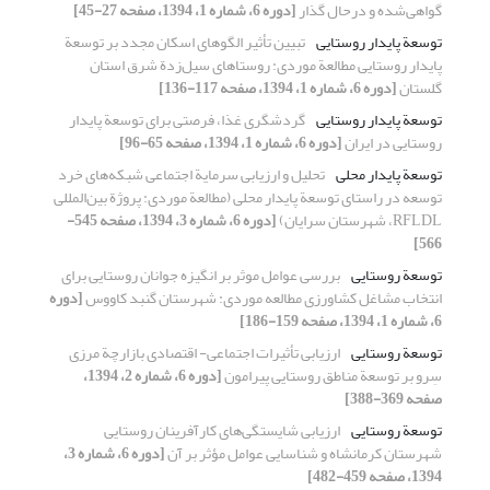
گواهی‌شده و درحال گذار
[دوره 6، شماره 1، 1394، صفحه 27-45]
توسعة ‌‌پایدار روستایی
تبیین تأثیر الگوهای اسکان مجدد بر توسعة
‌‌پایدار روستایی مطالعة موردی: روستاهای سیل‌زدة شرق استان
گلستان
[دوره 6، شماره 1، 1394، صفحه 117-136]
توسعة پایدار روستایی
گردشگری غذا، فرصتی برای توسعة پایدار
روستایی در ایران
[دوره 6، شماره 1، 1394، صفحه 65-96]
توسعة پایدار محلی
تحلیل و ارزیابی سرمایة اجتماعی شبکه‌های خرد
توسعه در راستای توسعة پایدار محلی (مطالعة موردی: پروژة بین‌المللی
RFLDL، شهرستان سرایان)
[دوره 6، شماره 3، 1394، صفحه 545-
566]
توسعة روستایی
بررسی عوامل موثر بر انگیزه جوانان روستایی برای
انتخاب مشاغل کشاورزی مطالعه موردی: شهرستان گنبد کاووس
[دوره
6، شماره 1، 1394، صفحه 159-186]
توسعة روستایی
ارزیابی تأثیرات اجتماعی- اقتصادی بازارچة مرزی
سِرو بر توسعة مناطق روستایی پیرامون
[دوره 6، شماره 2، 1394،
صفحه 369-388]
توسعة روستایی
ارزیابی شایستگی‌های کارآفرینان روستایی
شهرستان کرمانشاه و شناسایی عوامل مؤثر بر آن
[دوره 6، شماره 3،
1394، صفحه 459-482]