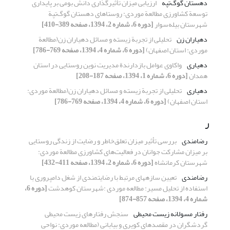
دهستان گوگ‌تپه
ارزیابی میزان تأثیرگذاری دانش بومی بر پایداری
توسعة کشاورزی مطالعة موردی: روستاهای دهستان گوگ‌تپة
شهرستان بیله‌سوار
[دوره 6، شماره 2، 1394، صفحه 389-410]
دهیاران زن
تحلیلی از تجربة ‌‌زیسته و مسائل دهیاران زن(مطالعة
‌‌موردی: استان اصفهان)
[دوره 6، شماره 4، 1394، صفحه 769-786]
دهیاری
واکاوی عوامل بازدارندة مدیریت نوین روستایی در استان
همدان
[دوره 6، شماره 1، 1394، صفحه 187-208]
دهیاری
تحلیلی از تجربة ‌‌زیسته و مسائل دهیاران زن(مطالعة ‌‌موردی:
استان اصفهان)
[دوره 6، شماره 4، 1394، صفحه 769-786]
ر
رضامندی
بررسی تأثیر میزان تعلق‌خاطر و رضایت از زندگی روستایی
بر میزان مشارکت جوانان در فعالیت‌های کشاورزی مطالعة موردی:
شهرستان کرمانشاه
[دوره 6، شماره 2، 1394، صفحه 411-432]
رضامندی
تعیین سازه‏های مرتبط با رضایتمندی از شغل دامپروری با
استفاده از تحلیل مسیر: مطالعه موردی :شهرستان کوهدشت
[دوره 6،
شماره 4، 1394، صفحه 857-874]
رفتار مسولانه زیست محیطی
سنجش رفتارهای زیست محیطی
گردشگران در مقصدهای کویری و بیابانی (مطالعه موردی: نواحی