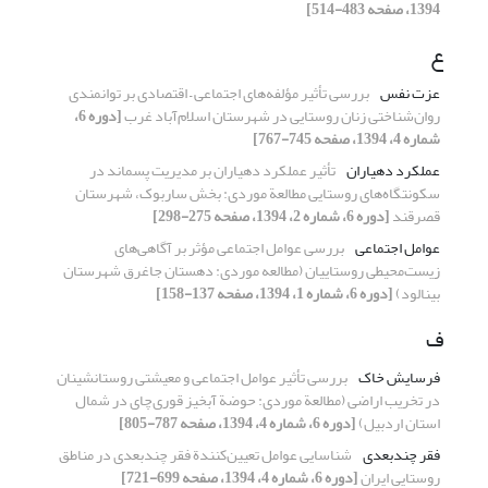
1394، صفحه 483-514]
ع
عزت نفس
بررسی تأثیر مؤلفه‌های اجتماعی – اقتصادی بر توانمندی
روان‌شناختی زنان روستایی در شهرستان اسلام‌آباد غرب
[دوره 6،
شماره 4، 1394، صفحه 745-767]
عملکرد دهیاران
تأثیر عملکرد دهیاران بر مدیریت پسماند در
سکونتگاه‌های روستایی مطالعة موردی: بخش ساربوک، شهرستان
قصرقند
[دوره 6، شماره 2، 1394، صفحه 275-298]
عوامل اجتماعی
بررسی عوامل اجتماعی مؤثر بر آگاهی‌های
زیست‌محیطی روستاییان (مطالعه موردی: دهستان جاغرق شهرستان
بینالود)
[دوره 6، شماره 1، 1394، صفحه 137-158]
ف
فرسایش خاک
بررسی تأثیر عوامل اجتماعی و معیشتی روستانشینان
در تخریب اراضی (مطالعة موردی: حوضة آبخیز قوری‌چای در شمال
استان اردبیل)
[دوره 6، شماره 4، 1394، صفحه 787-805]
فقر چندبعدی
شناسایی عوامل تعیین‌کنندة فقر چندبعدی در مناطق
روستایی ایران
[دوره 6، شماره 4، 1394، صفحه 699-721]