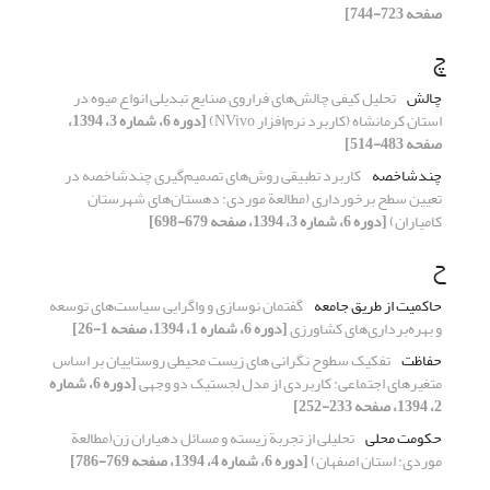
صفحه 723-744]
چ
چالش
تحلیل کیفی چالش‌های فراروی صنایع تبدیلی انواع میوه در
استان کرمانشاه (کاربرد نرم‌افزار NVivo)
[دوره 6، شماره 3، 1394،
صفحه 483-514]
چندشاخصه
کاربرد تطبیقی روش‌های تصمیم‌گیری چندشاخصه در
تعیین سطح برخورداری (مطالعة موردی: دهستان‌های شهرستان
کامیاران)
[دوره 6، شماره 3، 1394، صفحه 679-698]
ح
حاکمیت از طریق جامعه
گفتمان نوسازی و واگرایی سیاست‌های توسعه
و بهره‌برداری‌های کشاورزی
[دوره 6، شماره 1، 1394، صفحه 1-26]
حفاظت
تفکیک سطوح نگرانی های زیست محیطی روستاییان بر اساس
متغیرهای اجتماعی: کاربردی از مدل لجستیک دو وجهی
[دوره 6، شماره
2، 1394، صفحه 233-252]
حکومت محلی
تحلیلی از تجربة ‌‌زیسته و مسائل دهیاران زن(مطالعة
‌‌موردی: استان اصفهان)
[دوره 6، شماره 4، 1394، صفحه 769-786]