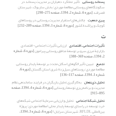
پسماند روستایی
تأثیر عملکرد دهیاران بر مدیریت پسماند در
سکونتگاه‌های روستایی مطالعة موردی: بخش ساربوک، شهرستان
قصرقند
[دوره 6، شماره 2، 1394، صفحه 275-298]
پیری جمعیت
چالش‌های استقرار مدیریت روستایی در روستاهای
کوچک و پراکندة کشور
[دوره 6، شماره 1، 1394، صفحه 209-232]
ت
تأثیرات اجتماعی ـ اقتصادی
ارزیابی تأثیرات اجتماعی- اقتصادی
بازارچة مرزی سِرو بر توسعة مناطق روستایی پیرامون
[دوره 6، شماره
2، 1394، صفحه 369-388]
تجمیع
تبیین تأثیر الگوهای اسکان مجدد بر توسعة ‌‌پایدار روستایی
مطالعة موردی: روستاهای سیل‌زدة شرق استان گلستان
[دوره 6،
شماره 1، 1394، صفحه 117-136]
تحلیل ذی‌نفعان
به‌کارگیری تحلیل بازیگران در فرایند ساماندهی نظام
مدیریت و برنامه‌ریزی توسعة روستایی
[دوره 6، شماره 4، 1394، صفحه
895-915]
تحلیل شبکة اجتماعی
تحلیل و ارزیابی سرمایة اجتماعی شبکه‌های
خرد توسعه در راستای توسعة پایدار محلی (مطالعة موردی: پروژة
بین‌المللی RFLDL، شهرستان سرایان)
[دوره 6، شماره 3، 1394،