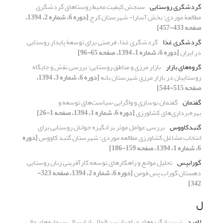
گردشگری روستایی
سنجش کیفیت محیط روستاهای گردشگری
مطالعة موردی: بخش آسارا- شهرستان کرج
[دوره 6، شماره 2، 1394،
صفحه 433-457]
گردشگری غذا
گردشگری غذا، فرصتی برای توسعة پایدار روستایی
در ایران
[دوره 6، شماره 1، 1394، صفحه 65-96]
گروه‌های بازار
بازار مرزی و مناطق روستایی: بررسی نقش و جایگاه
روستاییان در بازار مرزی شهرستان بانه
[دوره 6، شماره 3، 1394،
صفحه 515-544]
گفتمان
گفتمان نوسازی و واگرایی سیاست‌های توسعه و
بهره‌برداری‌های کشاورزی
[دوره 6، شماره 1، 1394، صفحه 1-26]
گنبدکاووس
بررسی عوامل موثر بر انگیزه جوانان روستایی برای
انتخاب مشاغل کشاورزی مطالعه موردی: شهرستان گنبد کاووس
[دوره
6، شماره 1، 1394، صفحه 159-186]
گوراب‏پس
تحلیل موانع و راهکارهای توسعه‏ کارآفرینی زنان روستایی
دهستان گوراب ‏پس فومن
[دوره 6، شماره 2، 1394، صفحه 323-
342]
ل
لامرد
تبیین انگیزه‌‌های مهاجران بین‌المللی از ارسال سرمایه‌‌های مالی