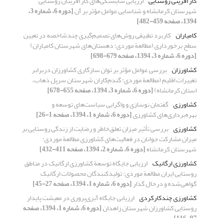
کارآفرینی روستایی
ارزیابی شایستگی‌های کارآفرینان روستایی
شهرستان کرمانشاه و شناسایی عوامل مؤثر بر آن
[دوره 6، شماره 3،
1394، صفحه 459-482]
کامیاران
کاربرد تطبیقی روش‌های تصمیم‌گیری چندشاخصه در تعیین
سطح برخورداری (مطالعة موردی: دهستان‌های شهرستان کامیاران)
[دوره 6، شماره 3، 1394، صفحه 679-698]
کشاورزان
بررسی عوامل مؤثر بر توان سازگاری کشاورزان دربرابر
تغییرات اقلیم (مطالعة موردی: گندم‌کاران شهرستان سرپل ذهاب،
استان کرمانشاه)
[دوره 6، شماره 3، 1394، صفحه 655-678]
کشاورزی
گفتمان نوسازی و واگرایی سیاست‌های توسعه و
بهره‌برداری‌های کشاورزی
[دوره 6، شماره 1، 1394، صفحه 1-26]
کشاورزی
بررسی تأثیر میزان تعلق‌خاطر و رضایت از زندگی روستایی بر
میزان مشارکت جوانان در فعالیت‌های کشاورزی مطالعة موردی:
شهرستان کرمانشاه
[دوره 6، شماره 2، 1394، صفحه 411-432]
کشاورزی ارگانیک
ارزیابی جایگاه توسعة کشاورزی ارگانیک در مناطق
روستایی ایران مطالعة موردی: تولیدکنندگان محصولات ارگانیک
گواهی‌شده و درحال گذار
[دوره 6، شماره 1، 1394، صفحه 27-45]
کشاورزی چندکارکردی
ارزیابی جایگاه آبزی‌پروری در معیشت پایدار
روستایی کشاورزان شهرستان زاهدان
[دوره 6، شماره 1، 1394، صفحه