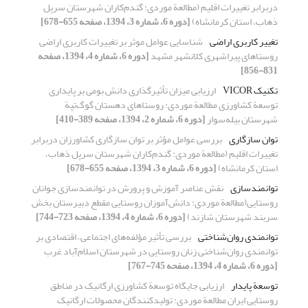
دربرابر تغییرات اقلیم (مطالعة موردی: گندم‌کاران شهرستان سرپل
ذهاب، استان کرمانشاه)
[دوره 6، شماره 3، 1394، صفحه 655-678]
تغییر کاربری اراضی
شناسایی عوامل موثر بر تغییرات کاربری اراضی
روستاهای پیراشهری کلانشهر مشهد
[دوره 6، شماره 4، 1394، صفحه
831-856]
تکنیک VICOR
ارزیابی میزان تأثیرگذاری دانش بومی بر پایداری
توسعة کشاورزی مطالعة موردی: روستاهای دهستان گوگ‌تپة
شهرستان بیله‌سوار
[دوره 6، شماره 2، 1394، صفحه 389-410]
توان سازگاری
بررسی عوامل مؤثر بر توان سازگاری کشاورزان دربرابر
تغییرات اقلیم (مطالعة موردی: گندم‌کاران شهرستان سرپل ذهاب،
استان کرمانشاه)
[دوره 6، شماره 3، 1394، صفحه 655-678]
توانمندسازی
نقش عناصر آموزش و پرورش در توانمندسازی جوانان
روستایی(مطالعة موردی: دانش‌‌آموزان روستایی مقطع دبیرستان بخش
سربند شهرستان شازند)
[دوره 6، شماره 4، 1394، صفحه 723-744]
توانمندی روان‌شناختی
بررسی تأثیر مؤلفه‌های اجتماعی – اقتصادی بر
توانمندی روان‌شناختی زنان روستایی در شهرستان اسلام‌آباد غرب
[دوره 6، شماره 4، 1394، صفحه 745-767]
توسعة پایدار
ارزیابی جایگاه توسعة کشاورزی ارگانیک در مناطق
روستایی ایران مطالعة موردی: تولیدکنندگان محصولات ارگانیک