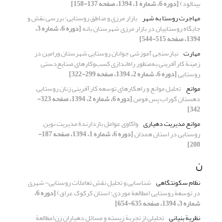
بینالود)
[دوره 6، شماره 1، 1394، صفحه 137-158]
مهاجرت روستا به شهر
بازار مرزی و مناطق روستایی: بررسی نقش و
جایگاه روستاییان در بازار مرزی شهرستان بانه
[دوره 6، شماره 3،
1394، صفحه 515-544]
مهارت
نیازسنجی آموزشی جوانان روستایی شهرستان ورامین در
زمینة کارآفرینی به‌منظور راه‌اندازی کسب‌و‌کارهای صنایع‌دستی
روستایی
[دوره 6، شماره 2، 1394، صفحه 299-322]
موانع
تحلیل موانع و راهکارهای توسعه‏ کارآفرینی زنان روستایی
دهستان گوراب ‏پس فومن
[دوره 6، شماره 2، 1394، صفحه 323-
342]
موانع مدیریت دهیاری
واکاوی عوامل بازدارندة مدیریت نوین
روستایی در استان همدان
[دوره 6، شماره 1، 1394، صفحه 187-
208]
ن
نظام سکونتگاهی
شناسایی و تحلیل نقش تعاملات روستایی- شهری
در توسعة روستایی (مطالعة موردی: استان کرکوک عراق)
[دوره 6،
شماره 3، 1394، صفحه 635-654]
نظریة ‌‌بنیانی
تحلیلی از تجربة ‌‌زیسته و مسائل دهیاران زن(مطالعة