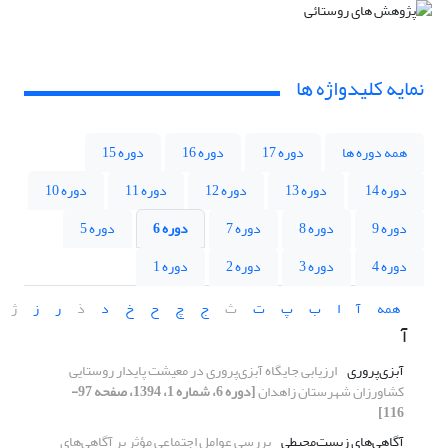
نمایه کلیدواژه ها
همه دوره ها
دوره 17
دوره 16
دوره 15
دوره 14
دوره 13
دوره 12
دوره 11
دوره 10
دوره 9
دوره 8
دوره 7
دوره 6
دوره 5
دوره 4
دوره 3
دوره 2
دوره 1
همه
آ
ا
ب
پ
ت
ث
ج
چ
ح
خ
د
ذ
ر
ز
ژ
آ
آبزی‌پروری
ارزیابی جایگاه آبزی‌پروری در معیشت پایدار روستایی
کشاورزان شهرستان زاهدان
[دوره 6، شماره 1، 1394، صفحه 97-
116]
آگاهی‌های زیست‌محیطی
بررسی عوامل اجتماعی مؤثر بر آگاهی‌های