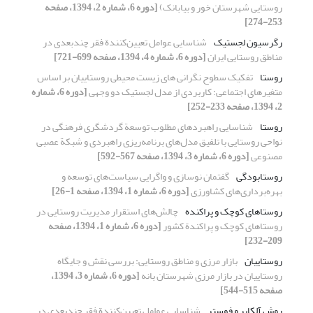
روستایی شهرستان خور و بیابانک)
[دوره 6، شماره 2، 1394، صفحه
253-274]
رگرسیون لجستیک
شناسایی عوامل تعیین‌کنندة فقر چندبعدی در
مناطق روستایی ایران
[دوره 6، شماره 4، 1394، صفحه 699-721]
روستا
تفکیک سطوح نگرانی های زیست محیطی روستاییان بر اساس
متغیرهای اجتماعی: کاربردی از مدل لجستیک دو وجهی
[دوره 6، شماره
2، 1394، صفحه 233-252]
روستا
شناسایی راهبردهای مطلوب توسعة گردشگری فرهنگی در
نواحی روستایی با تلفیق مدل‌های برنامه‌ریزی راهبردی و شبکة عصبی
مصنوعی
[دوره 6، شماره 3، 1394، صفحه 567-592]
روستابودگی
گفتمان نوسازی و واگرایی سیاست‌های توسعه و
بهره‌برداری‌های کشاورزی
[دوره 6، شماره 1، 1394، صفحه 1-26]
روستاهای کوچک و پراکنده
چالش‌های استقرار مدیریت روستایی در
روستاهای کوچک و پراکندة کشور
[دوره 6، شماره 1، 1394، صفحه
209-232]
روستاییان
بازار مرزی و مناطق روستایی: بررسی نقش و جایگاه
روستاییان در بازار مرزی شهرستان بانه
[دوره 6، شماره 3، 1394،
صفحه 515-544]
روش آلکایر و فوستر
شناسایی عوامل تعیین‌کنندة فقر چندبعدی در