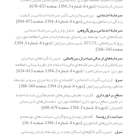
استان کرمانشاه)
[دوره 6، شماره 3، 1394، صفحه 655-678]
سرمایة اجتماعی
بررسی و ارزیابی تأثیر سرمایة اجتماعی بر کیفیت
زندگی در مناطق روستایی
[دوره 6، شماره 4، 1394، صفحه 875-894]
سرمایة اجتماعی برون‌گروهی
تحلیل و ارزیابی سرمایة اجتماعی
شبکه‌های خرد توسعه در راستای توسعة پایدار محلی (مطالعة موردی:
پروژة بین‌المللی RFLDL، شهرستان سرایان)
[دوره 6، شماره 3، 1394،
صفحه 545-566]
سرمایه‌‌های ارسالی مهاجران بین‌المللی
تبیین انگیزه‌‌های مهاجران
بین‌المللی از ارسال سرمایه‌‌های مالی با استفاده از نظریة بنیانی (مطالعه
موردی: شهرستان لامرد)
[دوره 6، شماره 3، 1394، صفحه 613-634]
سِرو
ارزیابی تأثیرات اجتماعی- اقتصادی بازارچة مرزی سِرو بر توسعة
مناطق روستایی پیرامون
[دوره 6، شماره 2، 1394، صفحه 369-388]
سطح برخورداری
کاربرد تطبیقی روش‌های تصمیم‌گیری چندشاخصه
در تعیین سطح برخورداری (مطالعة موردی: دهستان‌های شهرستان
کامیاران)
[دوره 6، شماره 3، 1394، صفحه 679-698]
سیاست از روستا
گفتمان نوسازی و واگرایی سیاست‌های توسعه و
بهره‌برداری‌های کشاورزی
[دوره 6، شماره 1، 1394، صفحه 1-26]
سیل
تبیین تأثیر الگوهای اسکان مجدد بر توسعة ‌‌پایدار روستایی