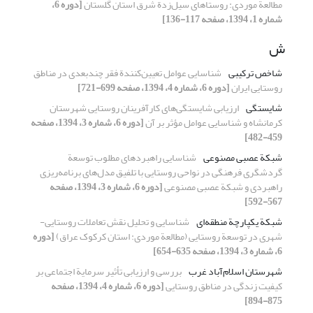
مطالعة موردی: روستاهای سیل‌زدة شرق استان گلستان
[دوره 6،
شماره 1، 1394، صفحه 117-136]
ش
شاخص ترکیبی
شناسایی عوامل تعیین‌کنندة فقر چندبعدی در مناطق
روستایی ایران
[دوره 6، شماره 4، 1394، صفحه 699-721]
شایستگی
ارزیابی شایستگی‌های کارآفرینان روستایی شهرستان
کرمانشاه و شناسایی عوامل مؤثر بر آن
[دوره 6، شماره 3، 1394، صفحه
459-482]
شبکة عصبی مصنوعی
شناسایی راهبردهای مطلوب توسعة
گردشگری فرهنگی در نواحی روستایی با تلفیق مدل‌های برنامه‌ریزی
راهبردی و شبکة عصبی مصنوعی
[دوره 6، شماره 3، 1394، صفحه
567-592]
شبکة یکپارچة منطقه‌ای
شناسایی و تحلیل نقش تعاملات روستایی-
شهری در توسعة روستایی (مطالعة موردی: استان کرکوک عراق)
[دوره
6، شماره 3، 1394، صفحه 635-654]
شهرستان اسلام‌آباد غرب
بررسی و ارزیابی تأثیر سرمایة اجتماعی بر
کیفیت زندگی در مناطق روستایی
[دوره 6، شماره 4، 1394، صفحه
875-894]