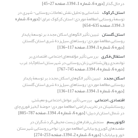
درحال گذار
[دوره 6، شماره 1، 1394، صفحه 27-45]
استان کرکوک
شناسایی و تحلیل نقش تعاملات روستایی- شهری در
توسعة روستایی (مطالعة موردی: استان کرکوک عراق)
[دوره 6، شماره
3، 1394، صفحه 635-654]
استان گلستان
تبیین تأثیر الگوهای اسکان مجدد بر توسعة ‌‌پایدار
روستایی مطالعة موردی: روستاهای سیل‌زدة شرق استان گلستان
[دوره 6، شماره 1، 1394، صفحه 117-136]
استقلال فکری
بررسی تأثیر مؤلفه‌های اجتماعی – اقتصادی بر
توانمندی روان‌شناختی زنان روستایی در شهرستان اسلام‌آباد غرب
[دوره 6، شماره 4، 1394، صفحه 745-767]
اسکان مجدد
تبیین تأثیر الگوهای اسکان مجدد بر توسعة ‌‌پایدار
روستایی مطالعة موردی: روستاهای سیل‌زدة شرق استان گلستان
[دوره 6، شماره 1، 1394، صفحه 117-136]
اقتصادی ـ اجتماعی
بررسی تأثیر عوامل اجتماعی و معیشتی
روستانشینان در تخریب اراضی (مطالعة موردی: حوضة آبخیز قوری‌چای
در شمال استان اردبیل)
[دوره 6، شماره 4، 1394، صفحه 787-805]
اکوتوریسم
سنجش رفتارهای زیست محیطی گردشگران در
مقصدهای کویری و بیابانی (مطالعه موردی: نواحی روستایی شهرستان
خور و بیابانک)
[دوره 6، شماره 2، 1394، صفحه 253-274]