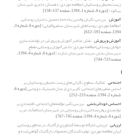
زیست‌محیطی روستاییان (مطالعه موردی: دهستان جاغرق شهرستان
بینالود)
[دوره 6، شماره 1، 1394، صفحه 137-158]
آموزش
بررسی نگرش والدین به ادامة تحصیل دختران روستایی
(مطالعة موردی: روستاهای شهرستان سنقروکلیایی)
[دوره 6، شماره 3،
1394، صفحه 593-612]
آموزش ‌‌و پرورش
نقش عناصر آموزش و پرورش در توانمندسازی
جوانان روستایی(مطالعة موردی: دانش‌‌آموزان روستایی مقطع
دبیرستان بخش سربند شهرستان شازند)
[دوره 6، شماره 4، 1394،
صفحه 723-744]
ا
اجتماعی
تفکیک سطوح نگرانی های زیست محیطی روستاییان بر
اساس متغیرهای اجتماعی: کاربردی از مدل لجستیک دو وجهی
[دوره 6،
شماره 2، 1394، صفحه 233-252]
احساس خوداثربخشی
بررسی تأثیر مؤلفه‌های اجتماعی – اقتصادی بر
توانمندی روان‌شناختی زنان روستایی در شهرستان اسلام‌آباد غرب
[دوره 6، شماره 4، 1394، صفحه 745-767]
ارزیابی
ارزیابی جایگاه توسعة کشاورزی ارگانیک در مناطق روستایی
ایران مطالعة موردی: تولیدکنندگان محصولات ارگانیک گواهی‌شده و