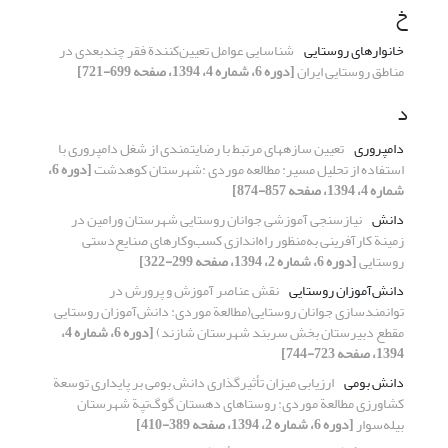
خ
خانوارهای روستایی
شناسایی عوامل تعیین‌کنندة فقر چندبعدی در
مناطق روستایی ایران
[دوره 6، شماره 4، 1394، صفحه 699-721]
د
دامپروری
تعیین سازه‏های مرتبط با رضایتمندی از شغل دامپروری با
استفاده از تحلیل مسیر: مطالعه موردی :شهرستان کوهدشت
[دوره 6،
شماره 4، 1394، صفحه 857-874]
دانش
نیازسنجی آموزشی جوانان روستایی شهرستان ورامین در
زمینة کارآفرینی به‌منظور راه‌اندازی کسب‌و‌کارهای صنایع‌دستی
روستایی
[دوره 6، شماره 2، 1394، صفحه 299-322]
دانش‌‌آموزان روستایی
نقش عناصر آموزش و پرورش در
توانمندسازی جوانان روستایی(مطالعة موردی: دانش‌‌آموزان روستایی
مقطع دبیرستان بخش سربند شهرستان شازند)
[دوره 6، شماره 4،
1394، صفحه 723-744]
دانش بومی
ارزیابی میزان تأثیرگذاری دانش بومی بر پایداری توسعة
کشاورزی مطالعة موردی: روستاهای دهستان گوگ‌تپة شهرستان
بیله‌سوار
[دوره 6، شماره 2، 1394، صفحه 389-410]