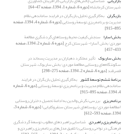
بازاریابی
شناسایی چالش‌های بازاریابی کارآفرینان کشاورزی
شهرستان کرمانشاه
[دوره 6، شماره 1، 1394، صفحه 47-64]
بازیگران
به‌کارگیری تحلیل بازیگران در فرایند ساماندهی نظام
مدیریت و برنامه‌ریزی توسعة روستایی
[دوره 6، شماره 4، 1394، صفحه
895-915]
بخش اسارا
سنجش کیفیت محیط روستاهای گردشگری مطالعة
موردی: بخش آسارا- شهرستان کرج
[دوره 6، شماره 2، 1394، صفحه
433-457]
بخش ساربوک
تأثیر عملکرد دهیاران بر مدیریت پسماند در
سکونتگاه‌های روستایی مطالعة موردی: بخش ساربوک، شهرستان
قصرقند
[دوره 6، شماره 2، 1394، صفحه 275-298]
برنامة ششم توسعة کشور
به‌کارگیری تحلیل بازیگران در فرایند
ساماندهی نظام مدیریت و برنامه‌ریزی توسعة روستایی
[دوره 6، شماره
4، 1394، صفحه 895-915]
برنامه‌ریزی
بررسی نگرش والدین به ادامة تحصیل دختران روستایی
(مطالعة موردی: روستاهای شهرستان سنقروکلیایی)
[دوره 6، شماره 3،
1394، صفحه 593-612]
برنامه‌ریزی راهبردی
شناسایی راهبردهای مطلوب توسعة گردشگری
فرهنگی در نواحی روستایی با تلفیق مدل‌های برنامه‌ریزی راهبردی و