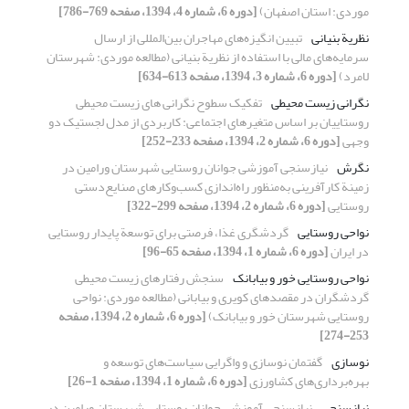
‌‌موردی: استان اصفهان)
[دوره 6، شماره 4، 1394، صفحه 769-786]
نظریة بنیانی
تبیین انگیزه‌‌های مهاجران بین‌المللی از ارسال
سرمایه‌‌های مالی با استفاده از نظریة بنیانی (مطالعه موردی: شهرستان
لامرد)
[دوره 6، شماره 3، 1394، صفحه 613-634]
نگرانی زیست محیطی
تفکیک سطوح نگرانی های زیست محیطی
روستاییان بر اساس متغیرهای اجتماعی: کاربردی از مدل لجستیک دو
وجهی
[دوره 6، شماره 2، 1394، صفحه 233-252]
نگرش
نیازسنجی آموزشی جوانان روستایی شهرستان ورامین در
زمینة کارآفرینی به‌منظور راه‌اندازی کسب‌و‌کارهای صنایع‌دستی
روستایی
[دوره 6، شماره 2، 1394، صفحه 299-322]
نواحی روستایی
گردشگری غذا، فرصتی برای توسعة پایدار روستایی
در ایران
[دوره 6، شماره 1، 1394، صفحه 65-96]
نواحی روستایی خور و بیابانک
سنجش رفتارهای زیست محیطی
گردشگران در مقصدهای کویری و بیابانی (مطالعه موردی: نواحی
روستایی شهرستان خور و بیابانک)
[دوره 6، شماره 2، 1394، صفحه
253-274]
نوسازی
گفتمان نوسازی و واگرایی سیاست‌های توسعه و
بهره‌برداری‌های کشاورزی
[دوره 6، شماره 1، 1394، صفحه 1-26]
نیازسنجی
نیازسنجی آموزشی جوانان روستایی شهرستان ورامین در