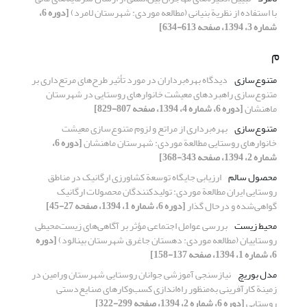
با استفاده از نظریة بنیانی (مطالعه موردی: شهرستان لامرد)
[دوره 6،
شماره 3، 1394، صفحه 613-634]
م
متنوع‌‌‌‌‌‌سازی
دیدگاه بهره‌برداران در مورد تأثیر طرح‌های مرتع‌داری بر
متنوع‌‌‌‌‌‌سازی راهبردهای معیشت خانوارهای روستایی در شهرستان
ماهنشان
[دوره 6، شماره 4، 1394، صفحه 807-829]
متنوع‌سازی
بهره‌برداری از مراتع و لزوم متنوع‌سازی معیشت
خانوارهای روستایی مطالعة موردی: شهرستان ماهنشان
[دوره 6،
شماره 2، 1394، صفحه 343-368]
محصول سالم
ارزیابی جایگاه توسعة کشاورزی ارگانیک در مناطق
روستایی ایران مطالعة موردی: تولیدکنندگان محصولات ارگانیک
گواهی‌شده و درحال گذار
[دوره 6، شماره 1، 1394، صفحه 27-45]
محیط زیست
بررسی عوامل اجتماعی مؤثر بر آگاهی‌های زیست‌محیطی
روستاییان (مطالعه موردی: دهستان جاغرق شهرستان بینالود)
[دوره
6، شماره 1، 1394، صفحه 137-158]
مدل بوریچ
نیازسنجی آموزشی جوانان روستایی شهرستان ورامین در
زمینة کارآفرینی به‌منظور راه‌اندازی کسب‌و‌کارهای صنایع‌دستی
روستایی
[دوره 6، شماره 2، 1394، صفحه 299-322]