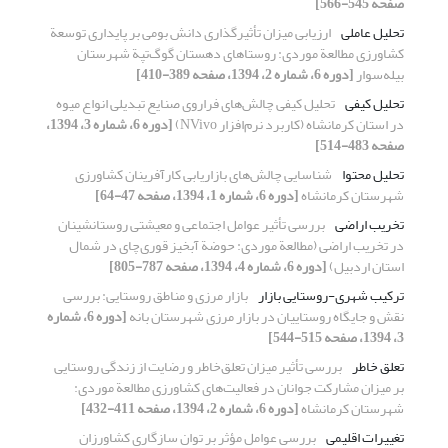
صفحه 545-566]
تحلیل عاملی
ارزیابی میزان تأثیرگذاری دانش بومی بر پایداری توسعة
کشاورزی مطالعة موردی: روستاهای دهستان گوگ‌تپة شهرستان
بیله‌سوار
[دوره 6، شماره 2، 1394، صفحه 389-410]
تحلیل کیفی
تحلیل کیفی چالش‌های فراروی صنایع تبدیلی انواع میوه
در استان کرمانشاه (کاربرد نرم‌افزار NVivo)
[دوره 6، شماره 3، 1394،
صفحه 483-514]
تحلیل محتوا
شناسایی چالش‌های بازاریابی کارآفرینان کشاورزی
شهرستان کرمانشاه
[دوره 6، شماره 1، 1394، صفحه 47-64]
تخریب اراضی
بررسی تأثیر عوامل اجتماعی و معیشتی روستانشینان
در تخریب اراضی (مطالعة موردی: حوضة آبخیز قوری‌چای در شمال
استان اردبیل)
[دوره 6، شماره 4، 1394، صفحه 787-805]
ترکیب شهری-روستایی بازار
بازار مرزی و مناطق روستایی: بررسی
نقش و جایگاه روستاییان در بازار مرزی شهرستان بانه
[دوره 6، شماره
3، 1394، صفحه 515-544]
تعلق خاطر
بررسی تأثیر میزان تعلق‌خاطر و رضایت از زندگی روستایی
بر میزان مشارکت جوانان در فعالیت‌های کشاورزی مطالعة موردی:
شهرستان کرمانشاه
[دوره 6، شماره 2، 1394، صفحه 411-432]
تغییرات اقلیمی
بررسی عوامل مؤثر بر توان سازگاری کشاورزان