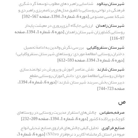
شهرستان بینالود
شناسایی راهبردهای مطلوب توسعة گردشگری
فرهنگی در نواحی روستایی با تلفیق مدل‌های برنامه‌ریزی راهبردی و
شبکة عصبی مصنوعی
[دوره 6، شماره 3، 1394، صفحه 567-592]
شهرستان زاهدان
ارزیابی جایگاه آبزی‌پروری در معیشت پایدار
روستایی کشاورزان شهرستان زاهدان
[دوره 6، شماره 1، 1394، صفحه
97-116]
شهرستان سنقروکلیایی
بررسی نگرش والدین به ادامة تحصیل
دختران روستایی (مطالعة موردی: روستاهای شهرستان سنقروکلیایی)
[دوره 6، شماره 3، 1394، صفحه 593-612]
شهرستان شازند
نقش عناصر آموزش و پرورش در توانمندسازی
جوانان روستایی(مطالعة موردی: دانش‌‌آموزان روستایی مقطع
دبیرستان بخش سربند شهرستان شازند)
[دوره 6، شماره 4، 1394،
صفحه 723-744]
ص
صرفه‌به‌مقیاس
چالش‌های استقرار مدیریت روستایی در روستاهای
کوچک و پراکندة کشور
[دوره 6، شماره 1، 1394، صفحه 209-232]
صنایع فرآوری
تحلیل کیفی چالش‌های فراروی صنایع تبدیلی انواع
میوه در استان کرمانشاه (کاربرد نرم‌افزار NVivo)
[دوره 6، شماره 3،