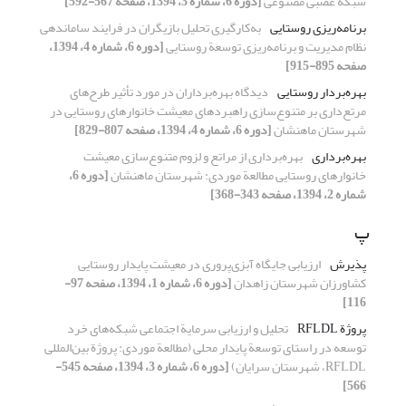
شبکة عصبی مصنوعی
[دوره 6، شماره 3، 1394، صفحه 567-592]
برنامه‌ریزی روستایی
به‌کارگیری تحلیل بازیگران در فرایند ساماندهی
نظام مدیریت و برنامه‌ریزی توسعة روستایی
[دوره 6، شماره 4، 1394،
صفحه 895-915]
بهره‌بردار روستایی
دیدگاه بهره‌برداران در مورد تأثیر طرح‌های
مرتع‌داری بر متنوع‌‌‌‌‌‌سازی راهبردهای معیشت خانوارهای روستایی در
شهرستان ماهنشان
[دوره 6، شماره 4، 1394، صفحه 807-829]
بهره‌برداری
بهره‌برداری از مراتع و لزوم متنوع‌سازی معیشت
خانوارهای روستایی مطالعة موردی: شهرستان ماهنشان
[دوره 6،
شماره 2، 1394، صفحه 343-368]
پ
پذیرش
ارزیابی جایگاه آبزی‌پروری در معیشت پایدار روستایی
کشاورزان شهرستان زاهدان
[دوره 6، شماره 1، 1394، صفحه 97-
116]
پروژة RFLDL
تحلیل و ارزیابی سرمایة اجتماعی شبکه‌های خرد
توسعه در راستای توسعة پایدار محلی (مطالعة موردی: پروژة بین‌المللی
RFLDL، شهرستان سرایان)
[دوره 6، شماره 3، 1394، صفحه 545-
566]