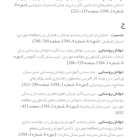
اساس متغیرهای اجتماعی: کاربردی از مدل لجستیک دو وجهی
[دوره 6،
شماره 2، 1394، صفحه 233-252]
ج
جنسیت
تحلیلی از تجربة ‌‌زیسته و مسائل دهیاران زن(مطالعة ‌‌موردی:
استان اصفهان)
[دوره 6، شماره 4، 1394، صفحه 769-786]
جوانان روستایی
بررسی عوامل موثر بر انگیزه جوانان روستایی برای
انتخاب مشاغل کشاورزی مطالعه موردی: شهرستان گنبد کاووس
[دوره
6، شماره 1، 1394، صفحه 159-186]
جوانان روستایی
نیازسنجی آموزشی جوانان روستایی شهرستان
ورامین در زمینة کارآفرینی به‌منظور راه‌اندازی کسب‌و‌کارهای
صنایع‌دستی روستایی
[دوره 6، شماره 2، 1394، صفحه 299-322]
جوانان روستایی
بررسی تأثیر میزان تعلق‌خاطر و رضایت از زندگی
روستایی بر میزان مشارکت جوانان در فعالیت‌های کشاورزی مطالعة
موردی: شهرستان کرمانشاه
[دوره 6، شماره 2، 1394، صفحه 411-
432]
جوانان روستایی
نقش عناصر آموزش و پرورش در توانمندسازی
جوانان روستایی(مطالعة موردی: دانش‌‌آموزان روستایی مقطع
دبیرستان بخش سربند شهرستان شازند)
[دوره 6، شماره 4، 1394،