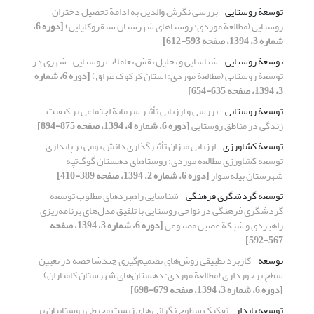
توسعة روستایی
بررسی نگرش والدین به ادامة تحصیل دختران
روستایی (مطالعة موردی: روستاهای شهرستان سنقروکلیایی)
[دوره 6،
شماره 3، 1394، صفحه 593-612]
توسعة روستایی
شناسایی و تحلیل نقش تعاملات روستایی- شهری در
توسعة روستایی (مطالعة موردی: استان کرکوک عراق)
[دوره 6، شماره
3، 1394، صفحه 635-654]
توسعة روستایی
بررسی و ارزیابی تأثیر سرمایة اجتماعی بر کیفیت
زندگی در مناطق روستایی
[دوره 6، شماره 4، 1394، صفحه 875-894]
توسعة کشاورزی
ارزیابی میزان تأثیرگذاری دانش بومی بر پایداری
توسعة کشاورزی مطالعة موردی: روستاهای دهستان گوگ‌تپة
شهرستان بیله‌سوار
[دوره 6، شماره 2، 1394، صفحه 389-410]
توسعة گردشگری فرهنگی
شناسایی راهبردهای مطلوب توسعة
گردشگری فرهنگی در نواحی روستایی با تلفیق مدل‌های برنامه‌ریزی
راهبردی و شبکة عصبی مصنوعی
[دوره 6، شماره 3، 1394، صفحه
567-592]
توسعه
کاربرد تطبیقی روش‌های تصمیم‌گیری چندشاخصه در تعیین
سطح برخورداری (مطالعة موردی: دهستان‌های شهرستان کامیاران)
[دوره 6، شماره 3، 1394، صفحه 679-698]
توسعه پایدار
تفکیک سطوح نگرانی های زیست محیطی روستاییان بر