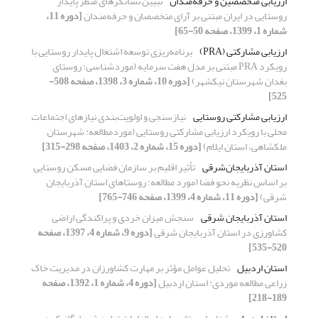
ارزیابی متخصصین و حرفه‌مندان
تبیین نشانگرهای منظر پایدار
روستایی در ایران مبتنی بر آرای متخصصان و حرفه‌مندان
[دوره 11،
شماره 1، 1399، صفحه 50-65]
ارزیابی مشارکتی (PRA)
برنامه‌ریزی توسعه اشتغال پایدار روستایی با
رویکرد PRA مبتنی بر مدل هفت سرمایه (موردشناسی: روستای
بغدان شهرستان نیکشهر)
[دوره 10، شماره 3، 1398، صفحه 508-
525]
ارزیابی مشارکتی روستایی
نیازسنجی و اولویت‌بندی نیازهای اجتماعات
محلی با رویکرد ارزیابی مشارکتی روستایی (موردمطالعه: شهرستان
ملکشاهی، استان ایلام)
[دوره 15، شماره 2، 1403، صفحه 298-315]
استان آذربایجان‌شرقی
تأثیر اقلیم بر سازمان فضایی مسکن روستایی
بر اساس نظریه نحو فضا (مورد مطالعه: روستاهای استان آذربایجان
شرقی)
[دوره 11، شماره 4، 1399، صفحه 746-765]
استان آذربایجان شرقی
سنجش میزان خردی و پراکندگی اراضی
کشاورزی در استان آذربایجان شرقی
[دوره 9، شماره 4، 1397، صفحه
520-535]
استان اردبیل
تحلیل عوامل مؤثر بر مهارت کشاورزان در مدیریت خاک
زراعی مطالعه موردی: استان اردبیل
[دوره 4، شماره 1، 1392، صفحه
189-218]