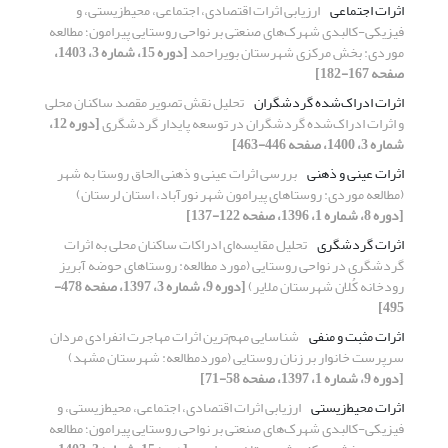
اثرات اجتماعی
ارزیابی اثرات اقتصادی، اجتماعی، محیط‌زیستی، و
فیزیکی-کالبدی شهرک‌های صنعتی بر نواحی روستایی پیرامون؛ مطالعه
موردی: بخش مرکزی شهرستان بویراحمد
[دوره 15، شماره 3، 1403،
صفحه 167-182]
اثرات ادراک‌شده گردشگران
تحلیل نقش تصویر مقصد ساکنان محلی
و اثرات ادراک‌شده گردشگران در توسعه پایدار گردشگری
[دوره 12،
شماره 3، 1400، صفحه 446-463]
اثرات عینی و ذهنی
بررسی اثرات عینی و ذهنی الحاق روستا به شهر
(مطالعه موردی: روستاهای پیرامون شهر نورآباد، استان لرستان)
[دوره 8، شماره 1، 1396، صفحه 122-137]
اثرات گردشگری
تحلیل مقایسه‌ای ادراکات ساکنان محلی به اثرات
گردشگری در نواحی روستایی (مورد مطالعه: روستاهای حوضه آبریز
رودخانه کُلان شهرستان ملایر)
[دوره 9، شماره 3، 1397، صفحه 478-
495]
اثرات مثبت و منفی
شناسایی مهم‌ترین اثرات مهاجرت انفرادی مردان
سرپرست خانوار بر زنان روستایی (موردمطالعه: شهرستان مشهد)
[دوره 9، شماره 1، 1397، صفحه 58-71]
اثرات محیط‌زیستی
ارزیابی اثرات اقتصادی، اجتماعی، محیط‌زیستی، و
فیزیکی-کالبدی شهرک‌های صنعتی بر نواحی روستایی پیرامون؛ مطالعه