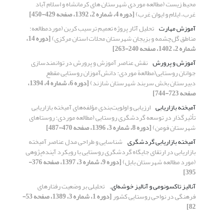
محیط زیست (مطالعه موردی شهرستان های کرمانشاه و اسلام آباد
غرب، ایلام و ایوان غرب)
[دوره 4، شماره 2، 1392، صفحه 429-450]
آموزش مهارت
تحلیل آثار پروژه تعمیم ترسیب کربن (موردمطالعه:
مناطق گل‌چشمه و بزیجان شهرستان محلات استان مرکزی)
[دوره 14،
شماره 2، 1402، صفحه 240-263]
آموزش ‌‌و پرورش
نقش عناصر آموزش و پرورش در توانمندسازی
جوانان روستایی(مطالعة موردی: دانش‌‌آموزان روستایی مقطع
دبیرستان بخش سربند شهرستان شازند)
[دوره 6، شماره 4، 1394،
صفحه 723-744]
آمیخته بازاریابی
ارزیابی و اولویت‌بندی مؤلفه‌های آمیخته بازاریابی
تأثیرگذار در توسعه گردشگری روستایی (مطالعه موردی: روستاهای
شهرستان فومن)
[دوره 8، شماره 3، 1396، صفحه 470-487]
آمیخته بازاریابی گردشگری
شناسایی و طراحی مدل عناصر آمیخته
بازاریابی در ارتقای جایگاه گردشگری روستایی با رویکرد آینده‌پژوهی
(مورد مطالعه شهرستان بابل)
[دوره 9، شماره 3، 1397، صفحه 376-
395]
آنالیز تاکسونومی و آنالیز خوشه‌ای.
تحلیلی بر وضعیت رفتارهای
فرهنگی در نواحی روستایی کشور
[دوره 1، شماره 3، 1389، صفحه 53-
82]