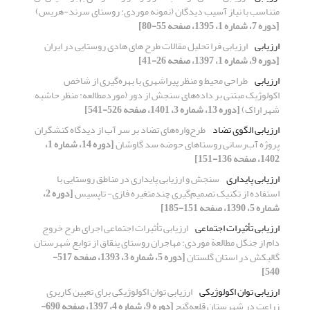
متناسب با نیاز آسیب دیدگان (نمونه موردی: روستای سرند-هریس)
[دوره 7، شماره 1، 1395، صفحه 55-80]
ارزیابی
ارزیابی فرا تحلیل مقالات طرح های هادی روستایی در ایران
[دوره 9، شماره 1، 1397، صفحه 26-41]
ارزیابی
طراحی محیط و منظر پیراشهری با بهره‌گیری از شاخص
اکولوژیک مبتنی بر داده‌های سنجش از دور (موردمطالعه: منظر حاشیه
شهر اراک)
[دوره 13، شماره 3، 1401، صفحه 526-541]
ارزیابی الگوی تضاد
طرح‌واره‌های تضاد بر سر آب از دیدگاه کنشگران
پروژه آب‌رسانی روستاهای حوضه سد گاوشان
[دوره 14، شماره 1،
1402، صفحه 136-151]
ارزیابی پایداری
سنجش و ارزیابی پایداری در مناطق روستایی با
استفاده از تکنیک تصمیم‌گیری چندمتغیره فازی- تاپسیس
[دوره 2،
شماره 5، 1390، صفحه 151-185]
ارزیابی تأثیرات اجتماعی
ارزیابی تأثیرات اجتماعی اجرای طرح خروج
دام از جنگل مطالعة موردی: مهاجران روستای ینقاق از توابع شهرستان
گالیکش در استان گلستان
[دوره 5، شماره 3، 1393، صفحه 517-
540]
ارزیابی توان اکولوژیکی
ارزیابی توان اکولوژیکی برای تعیین کاربری
زراعت در شهرستان قلعه‌گنج
[دوره 9، شماره 4، 1397، صفحه 690-