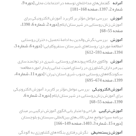
آمرانه
گفتمان‌های مد‌اخله‌ای توسعه د‌ر اجتماعات محلی
[دوره 9،
شماره 2، 1397، صفحه 168-181]
آموزش
بررسی عوامل مؤثر بر کاربرد آموزش الکترونیکی برای
آموزش زنان روستایی در شهرستان ایلام
[دوره 2، شماره 6، 1390،
صفحه 55-68]
آموزش
بررسی نگرش والدین به ادامة تحصیل دختران روستایی
(مطالعة موردی: روستاهای شهرستان سنقروکلیایی)
[دوره 6، شماره 3،
1394، صفحه 593-612]
آموزش
واکاوی جایگاه پیوندهای روستایی ـ شهری در توانمندسازی
بهره‌برداران کشاورزی در راستای امنیت غذایی پایدار (موردمطالعه:
سکونتگاه‌های روستایی جنوب شرق استان تهران)
[دوره 11، شماره 4،
1399، صفحه 674-695]
آموزش الکترونیکی
بررسی عوامل مؤثر بر کاربرد آموزش الکترونیکی
برای آموزش زنان روستایی در شهرستان ایلام
[دوره 2، شماره 6،
1390، صفحه 55-68]
آموزش ترکیبی
طراحی و اعتبار یابی الگوی آموزش ترکیبی بر مبنای
برنامه سیپا جوامع محلی تالاب‌های بین‌المللی سیستان و بلوچستان
[دوره 15، شماره 3، 1403، صفحه 149-166]
آموزش زیست‏محیطی
نگرش رفتاری بنگاه های کشاورزی به آلودگی