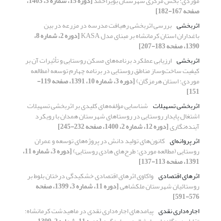
موردی: بخش مرکزی شهرستان بویراحمد
[دوره 15، شماره 3، 1403،
صفحه 167-182]
اثربخشی
بررسی اثربخشی رهیافت مدرسه در مزرعه در بین
باغداران استان کرمانشاه بر مبنای مدل KASA
[دوره 2، شماره 8،
1390، صفحه 183-207]
اثربخشی
ارزیابی عملکرد برنامه‌های مسکن روستایی و تأثیرات آن بر
کیفیت ساخت‌وساز مناطق روستایی در برنامه چهارم توسعه (مطالعه
موردی: استان هرمزگان)
[دوره 3، شماره 10، 1391، صفحه 119-
151]
اثربخشی تسهیلات
شناسایی مؤلفه‌های کلیدی بر اثربخشی تسهیلات
اشتغال پایدار روستایی در روستاهای شهرستان همدان با رویکرد
آینده‌نگاری
[دوره 12، شماره 2، 1400، صفحه 232-245]
اثر پروانه‌ای
کانون‌های تولید دانش در پروژه‌های توسعه و عمران
روستایی (مطالعه موردی: طرح‌های هادی روستایی)
[دوره 3، شماره 11،
1391، صفحه 113-137]
اثرهای اقتصادی
واکاوی اثرهای اقتصادی خشکیدگی درختان بلوط بر
روستائیان شهرستان ملکشاهی
[دوره 11، شماره 3، 1399، صفحه
576-591]
اجاره‌داری نقدی
پیامدهای اجاره‌داری نقدی در ماهیدشت کرمانشاه: