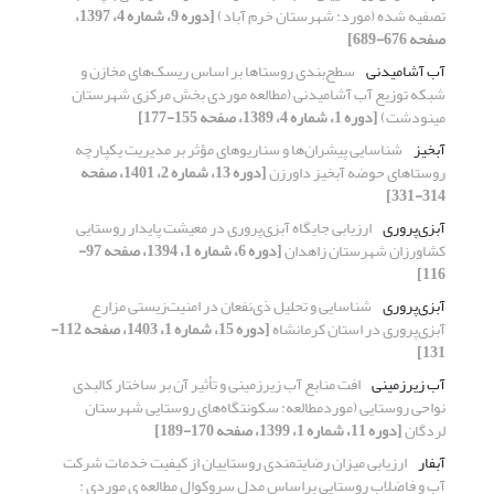
تصفیه شده (مورد: شهرستان خرم‏ آباد)
[دوره 9، شماره 4، 1397،
صفحه 676-689]
آب آشامیدنی
سطح‌بندی روستاها بر اساس ریسک‌های مخازن و
شبکه توزیع آب آشامیدنی (مطالعه موردی بخش مرکزی شهرستان
مینودشت)
[دوره 1، شماره 4، 1389، صفحه 155-177]
آبخیز
شناسایی پیشران‌ها و سناریوهای مؤثر بر مدیریت یکپارچه
روستاهای حوضه آبخیز داورزن
[دوره 13، شماره 2، 1401، صفحه
314-331]
آبزی‌پروری
ارزیابی جایگاه آبزی‌پروری در معیشت پایدار روستایی
کشاورزان شهرستان زاهدان
[دوره 6، شماره 1، 1394، صفحه 97-
116]
آبزی‌پروری
شناسایی و تحلیل ذی‌نفعان در امنیت‌زیستی مزارع
آبزی‌پروری در استان کرمانشاه
[دوره 15، شماره 1، 1403، صفحه 112-
131]
آب زیرزمینی
افت منابع آب زیرزمینی و تأثیر آن بر ساختار کالبدی
نواحی روستایی (موردمطالعه: سکونتگاه‌های روستایی شهرستان
لردگان
[دوره 11، شماره 1، 1399، صفحه 170-189]
آبفار
ارزیابی میزان رضایتمندی روستاییان از کیفیت خدمات شرکت
آب و فاضلاب روستایی براساس مدل سروکوال مطالعه ی موردی :