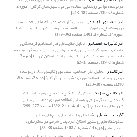
در توسعة نواحی روستایی (مطالعه موردی: شهرستان گرگان)
[دوره 2،
شماره 5، 1390، صفحه 187-213]
آثار اقتصادی - اجتماعی
ارزیابی آثار اقتصادی - اجتماعی احداث سد
بر روستاهای پیرامون (موردمطالعه: سد ایوشان، شهرستان خرم‌آباد)
[دوره 14، شماره 2، 1402، صفحه 362-379]
آثار (تأثیرات) اقتصادی
تحلیل مقایسه‌ای آثار اقتصادی گردشگری
خانه‌های دوم با گردشگری روزانه بر نواحی روستایی، با رویکرد توسعه
پایدار (مورد مطالعاتی: شهرستان شمیرانات، استان تهران)
[دوره 2،
شماره 8، 1390، صفحه 35-62]
آثارکالبدی
تحلیل آثار اجتماعی، اقتصادی و کالبدی ICT در توسعة
نواحی روستایی (مطالعه موردی: شهرستان گرگان)
[دوره 2، شماره 5،
1390، صفحه 187-213]
آثار کالبدی‌ـ فیزیکی
نقش گردشگری خانه های دوم در تغییرات
کالبدی _ فیزیکی نواحی روستایی (مطالعه موردی : دهستان برغان
شهرستان ساوجبلاغ)
[دوره 4، شماره 2، 1392، صفحه 277-299]
آذربایجان شرقی
شناسایی نارسایی‌های طرح‌های محلی
سکونتگاه‌های روستایی استان آذربایجان شرقی در بستر نظریه
غیربازنمایی
[دوره 14، شماره 1، 1402، صفحه 38-55]
آذربایجان غربی
آمایش دفاعی روستاهای مرزی با رویکرد پدافند