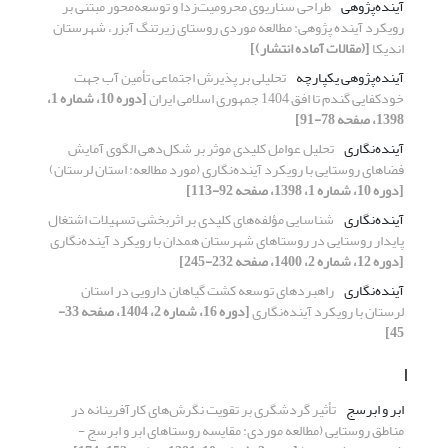
آینده‌پژوهی
طراحی سناریوی محرومیت‌زدا و توسعه‌محور مبتنی بر
رویکرد آینده پژوهی: مطالعه موردی روستای زیرتنگ آبزر، شهرستان
اندیکا
[(مقالات آماده انتشار)]
آینده‌پژوهی یکپارچه
تحلیلی بر پذیرش اجتماعی تأمین آب جهت
خودکفایی گندم تا افق 1404 جمهوری اسلامی ایران
[دوره 10، شماره 1،
1398، صفحه 78-91]
آینده‌نگاری
تحلیل عوامل کلیدی موثر بر شکل‌دهی الگوی آمایش
فضاهای روستایی با رویکرد آینده‌نگاری (مورد مطالعه: استان لرستان)
[دوره 10، شماره 1، 1398، صفحه 92-113]
آینده‌نگاری
شناسایی مؤلفه‌های کلیدی بر اثربخشی تسهیلات اشتغال
پایدار روستایی در روستاهای شهرستان همدان با رویکرد آینده‌نگاری
[دوره 12، شماره 2، 1400، صفحه 232-245]
آینده‌نگاری
راهبردهای توسعه کشت گیاهان دارویی در استان
لرستان با رویکرد آینده‌نگاری
[دوره 16، شماره 2، 1404، صفحه 33-
45]
ا
ابر و ابرسج
تأثیر گردشگری بر تقویت نگرش‌های کارآفرینانه در
مناطق روستایی (مطالعه موردی: مقایسه روستاهای ابر و ابرسج -