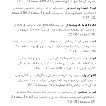
شهرستان شاهرود)
[دوره 3، شماره 10، 1391، صفحه 153-174]
ابعاد اقتصادی و اجتماعی
تحلیل اثرات کم‌آبی هورالعظیم بر جنبه‌های
اجتماعی و اقتصادی زندگی روستاییان
[دوره 8، شماره 3، 1396، صفحه
422-437]
ابعاد و مؤلفه‌های پایداری
بررسی مؤلفه‌های مؤثر بر پایداری معماری
روستایی (موردمطالعه: روستای ارمیان میامی)
[دوره 13، شماره 3،
1401، صفحه 504-525]
ابنیه بومی
ارزیابی تحلیلی شناسه‌های حرارتی جداره‌های خارجی ابنیه
بومی روستایی اقلیم کوهپایه‌ای استان مازندران
[دوره 10، شماره 2،
1398، صفحه 310-327]
ابوزیدآباد
تأثیرات سرمایه‌گذاری‌های عمرانی در توانمندسازی
روستاها (مطالعه موردی: روستاهای بخش ابوزیدآباد ـ شهرستان
کاشان)
[دوره 1، شماره 3، 1389، صفحه 131-152]
اتنواکولوژی
بررسی مبانی تفکیک زمان و مکان از منظر دانش بومی
بهره‌برداران مراتع ییلاقی مطالعه موردی: مراتع منطقه قلعه میران
استان گلستان
[دوره 16، شماره 4، 1404، صفحه 37-55]
اثرات اجتماعی
ارزیابی تأثیرات اجتماعی سد سلیمان‌شاه سنقر بر
روستاهای تحت پوشش شبکۀ آبیاری و زهکشی سد
[دوره 5، شماره 3،
1393، صفحه 589-610]