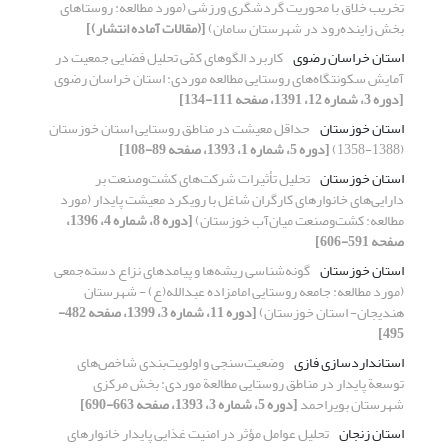
تخریب خلاق با محوریت گردشگری ورزشی (مورد مطالعه: روستاهای
بخش زاینده‌رود در شهرستان سامان)
[(مقالات آماده انتشار)]
استان خراسان رضوی
کاربرد الگوهای کمّی تحلیل فضایی جمعیت در
آمایش سکونتگاه‌های روستایی مطالعه موردی: استان خراسان رضوی
[دوره 3، شماره 12، 1391، صفحه 111-134]
استان خوزستان
حداقل معیشت در مناطق روستایی استان خوزستان
(1388-1358)
[دوره 5، شماره 1، 1393، صفحه 89-108]
استان خوزستان
تحلیل تأثیرات شرکت‌های کشت‌وصنعت بر
دارایی‌های خانوارهای کارگران شاغل با رویکرد معیشت پایدار (مورد
مطالعه: کشت‌وصنعت میان‌آب خوزستان)
[دوره 8، شماره 4، 1396،
صفحه 591-606]
استان خوزستان
گونه‌شناسی ریشه‌ها و پیامدهای نزاع دسته‌جمعی
(مورد مطالعه: جامعه روستایی امامزاده عبدالله(ع) - شهرستان
هندیجان- استان خوزستان)
[دوره 11، شماره 3، 1399، صفحه 482-
495]
استانداردسازی فازی
وضعیت‌سنجی و اولویت‌بندی شاخص‌‌های
توسعة پایدار در مناطق روستایی مطالعة موردی: بخش مرکزی
شهرستان بویراحمد
[دوره 5، شماره 3، 1393، صفحه 663-690]
استان زنجان
تحلیل عوامل مؤثر در امنیت غذایی پایدار خانوارهای