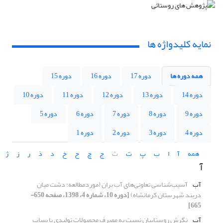
نمایه کلیدواژه ها
همه دوره ها
دوره 17
دوره 16
دوره 15
دوره 14
دوره 13
دوره 12
دوره 11
دوره 10
دوره 9
دوره 8
دوره 7
دوره 6
دوره 5
دوره 4
دوره 3
دوره 2
دوره 1
همه
آ
ا
ب
پ
ت
ث
ج
چ
ح
خ
د
ذ
ر
ز
ژ
آ
آب
آسیب‌شناسی تعاونی‌های آب بران (موردمطالعه: دشت میان
دربند شهرستان کرمانشاه)
[دوره 10، شماره 4، 1398، صفحه 650-
665]
آب
نگرش روستاییان نسبت به مصرف‏ محصولات تولیدی با پساب