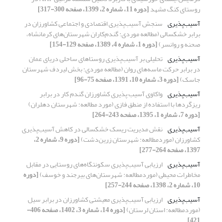
روستای کنگ مشهد
[دوره 11، شماره 2، 1399، صفحه 300-317]
آسیب‌پذیری
سنجش آسیب‌پذیری اقتصادی و اجتماعی کشاورزان در
برابر خشکسالی (مطالعه موردی: گندم‌کاران شهرستان‌های کرمانشاه،
صحنه و روانسر)
[دوره 1، شماره 4، 1389، صفحه 129-154]
آسیب‌پذیری
تحلیلی بر آسیب‌پذیری روستاهای ساحلی دریای عمان
در برابر حرکت ماسه‌های روان (مطالعه موردی: بخش لیردف شهرستان
جاسک)
[دوره 3، شماره 10، 1391، صفحه 75-96]
آسیب‌پذیری
واکاوی آسیب پذیری کشاورزان گندم کار در برابر
ریزگردها با استفاده از منطق فازی (مورد مطالعه: شهرستان دهلران)
[دوره 7، شماره 1، 1395، صفحه 243-264]
آسیب‌پذیری
نقش مدیریت ریسک خشکسالی در کاهش آسیب‌پذیری
کشاورزان (موردمطالعه: شهرستان زرین‌دشت)
[دوره 9، شماره 2،
1397، صفحه 264-277]
آسیب‌پذیری
ارزیابی آسیب‌پذیری سکونتگاه‌های روستایی در مقابل
مخاطرات محیطی (مورد‌مطالعه: شهرستان‌های بیرجند و خوسف)
[دوره
10، شماره 2، 1398، صفحه 244-257]
آسیب‌پذیری
ارزیابی آسیب‌پذیری معیشتی کشاورزان در برابر سیل
(موردمطالعه: استان لرستان)
[دوره 14، شماره 3، 1402، صفحه 406-
421]