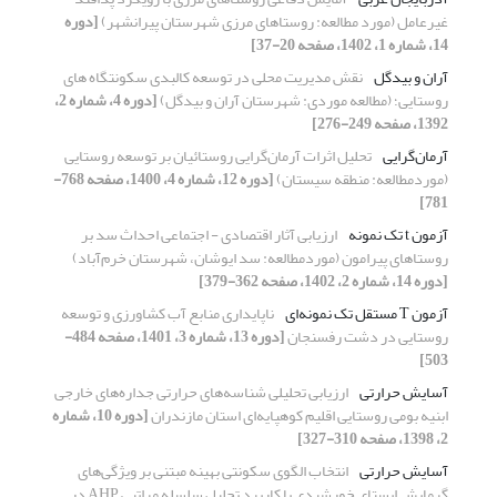
غیرعامل (مورد مطالعه: روستاهای مرزی شهرستان پیرانشهر)
[دوره
14، شماره 1، 1402، صفحه 20-37]
آران و بیدگل
نقش مدیریت محلی در توسعه کالبدی سکونتگاه های
روستایی؛ (مطالعه موردی: شهرستان آران و بیدگل)
[دوره 4، شماره 2،
1392، صفحه 249-276]
آرمان‌گرایی
تحلیل اثرات آرمان‌گرایی روستائیان بر توسعه روستایی
(موردمطالعه: منطقه سیستان)
[دوره 12، شماره 4، 1400، صفحه 768-
781]
آزمون t تک نمونه
ارزیابی آثار اقتصادی - اجتماعی احداث سد بر
روستاهای پیرامون (موردمطالعه: سد ایوشان، شهرستان خرم‌آباد)
[دوره 14، شماره 2، 1402، صفحه 362-379]
آزمون T مستقل تک نمونه‌ای
ناپایداری منابع آب کشاورزی و توسعه
روستایی در دشت رفسنجان
[دوره 13، شماره 3، 1401، صفحه 484-
503]
آسایش حرارتی
ارزیابی تحلیلی شناسه‌های حرارتی جداره‌های خارجی
ابنیه بومی روستایی اقلیم کوهپایه‌ای استان مازندران
[دوره 10، شماره
2، 1398، صفحه 310-327]
آسایش حرارتی
انتخاب الگوی سکونتی بهینه مبتنی بر ویژگی‌های
گرمایش ایستای خورشیدی با کاربرد تحلیل سلسله مراتبی AHP در