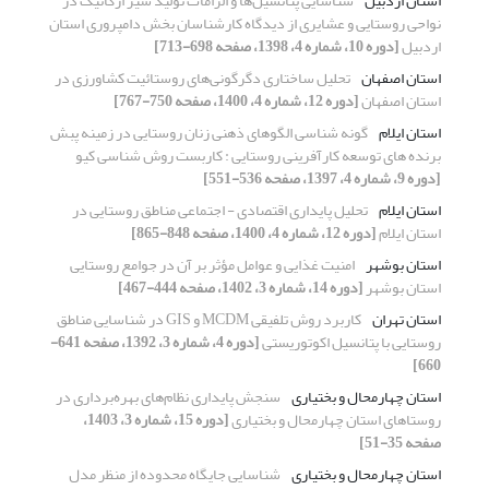
استان اردبیل
شناسایی پتانسیل‌ها و الزامات تولید شیر ارگانیک در
نواحی روستایی و عشایری از دیدگاه کارشناسان بخش دامپروری استان
اردبیل
[دوره 10، شماره 4، 1398، صفحه 698-713]
استان اصفهان
تحلیل ساختاری دگرگونی‌های روستائیت کشاورزی در
استان اصفهان
[دوره 12، شماره 4، 1400، صفحه 750-767]
استان ایلام
گونه شناسی الگوهای ذهنی زنان روستایی در زمینه پبش
برنده های توسعه کارآفرینی روستایی : کاربست روش شناسی کیو
[دوره 9، شماره 4، 1397، صفحه 536-551]
استان ایلام
تحلیل پایداری اقتصادی - اجتماعی مناطق روستایی در
استان ایلام
[دوره 12، شماره 4، 1400، صفحه 848-865]
استان بوشهر
امنیت غذایی و عوامل مؤثر بر آن در جوامع روستایی
استان بوشهر
[دوره 14، شماره 3، 1402، صفحه 444-467]
استان تهران
کاربرد روش تلفیقی MCDM و GIS در شناسایی مناطق
روستایی با پتانسیل اکوتوریستی
[دوره 4، شماره 3، 1392، صفحه 641-
660]
استان چهارمحال و بختیاری
سنجش پایداری نظام‌های بهره‌برداری در
روستاهای استان چهارمحال و بختیاری
[دوره 15، شماره 3، 1403،
صفحه 35-51]
استان چهارمحال و بختیاری
شناسایی جایگاه محدوده از منظر مدل