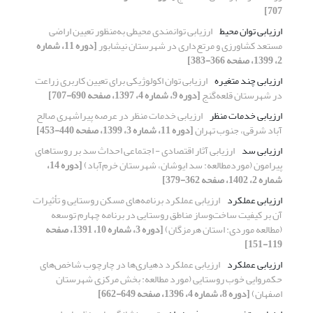
707]
ارزیابی توان محیط
ارزیابی توانمندی محیطی به‌منظور تعیین اراضی
مستعد کشاورزی و مرتع‌داری در شهرستان نیشابور
[دوره 11، شماره
2، 1399، صفحه 366-383]
ارزیابی چند متغیره
ارزیابی توان اکولوژیکی برای تعیین کاربری زراعت
در شهرستان قلعه‌گنج
[دوره 9، شماره 4، 1397، صفحه 690-707]
ارزیابی خدمات منظر
ارزیابی خدمات منظر در عرصه پیراشهری صالح
آباد شرقی، جنوب تهران
[دوره 11، شماره 3، 1399، صفحه 440-453]
ارزیابی سد
ارزیابی آثار اقتصادی - اجتماعی احداث سد بر روستاهای
پیرامون (موردمطالعه: سد ایوشان، شهرستان خرم‌آباد)
[دوره 14،
شماره 2، 1402، صفحه 362-379]
ارزیابی عملکرد
ارزیابی عملکرد برنامه‌های مسکن روستایی و تأثیرات
آن بر کیفیت ساخت‌وساز مناطق روستایی در برنامه چهارم توسعه
(مطالعه موردی: استان هرمزگان)
[دوره 3، شماره 10، 1391، صفحه
119-151]
ارزیابی عملکرد
ارزیابی عملکرد دهیاری‌ها در چارچوب شاخص‌های
حکمروایی خوب روستایی (مورد مطالعه: بخش مرکزی شهرستان
اصفهان)
[دوره 8، شماره 4، 1396، صفحه 649-662]