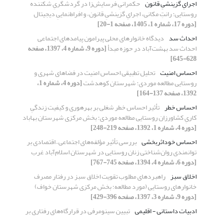
اجرایِ گزینشیِ قانون
حکمرانیِ فرسایش‌زا در گردشگریِ شکنندهٔ
روستایی: رانتِ مکانی، اجرایِ گزینشیِ قانون، و افراط‌نماییِ دیجیتال
[دوره 17، شماره 1، 1405، صفحه 1-20]
احداث سد
دیدگاه خانوارهای محلی پیرامون پیامدهای اجتماعی
احداث سد بهشت‌آباد در حوزه مبدأ
[دوره 9، شماره 4، 1397، صفحه
628-645]
احساس امنیت
تحلیل تطبیقی احساس امنیت در فضاهای شهری و
روستایی مطالعه موردی: شهرستان کوهدشت
[دوره 4، شماره 1،
1392، صفحه 137-164]
احساس خطر
تأثیر احساس خطر شغلی بر بهرهوری و کیفیت زندگیِ
کاریِ کشاورزان روستایی مطالعه موردی: بخش مرکزی شهرستان بهاباد
[دوره 4، شماره 1، 1392، صفحه 219-248]
احساس خوداثربخشی
بررسی تأثیر مؤلفه‌های اجتماعی – اقتصادی بر
توانمندی روان‌شناختی زنان روستایی در شهرستان اسلام‌آباد غرب
[دوره 6، شماره 4، 1394، صفحه 745-767]
اخلاق سبز
راهبردهای مطلوب تقویت اخلاق سبز در رفتار مصرف
خانوارهای روستایی (مورد مطالعه: بخش مرکزی شهرستان خواف)
[دوره 9، شماره 3، 1397، صفحه 396-429]
ادبیات داستانی - اقلیمی
تبیین سینومرفی در قرارگاه‌های رفتاری بر