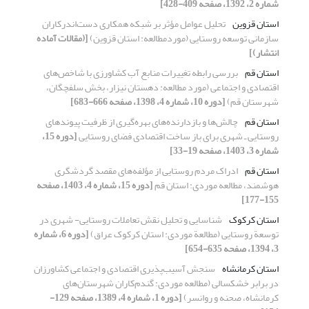
شماره 2، 1392، صفحه 409-428]
استان قزوین
تحلیل عوامل مؤثر بر شبکه همکاری دست‌اندرکاران
سازمانی توسعه روستایی (موردمطالعه: استان قزوین)
[(مقالات آماده
انتشار)]
استان قم
بررسی رابطه تغییرات منابع آب کشاورزی با شاخص‌های
اقتصادی و اجتماعی (مورد مطالعه: دهستان نیزار، بخش سلفچگان،
شهرستان قم)
[دوره 10، شماره 4، 1398، صفحه 666-683]
استان قم
چالش‌ها و بازدارنده‌های بهره‌گیری از ظرفیت پیوندهای
روستایی ـ شهری برای باز ساخت اقتصادی فضای روستایی
[دوره 15،
شماره 3، 1403، صفحه 19-33]
استان قم
ادراک مردم روستایی از مؤلفه‌های مقصد گردشگری
هوشمند، مطالعه موردی: استان قم
[دوره 15، شماره 4، 1403، صفحه
155-177]
استان کرکوک
شناسایی و تحلیل نقش تعاملات روستایی- شهری در
توسعة روستایی (مطالعة موردی: استان کرکوک عراق)
[دوره 6، شماره
3، 1394، صفحه 635-654]
استان کرمانشاه
سنجش آسیب‌پذیری اقتصادی و اجتماعی کشاورزان
در برابر خشکسالی (مطالعه موردی: گندم‌کاران شهرستان‌های
کرمانشاه، صحنه و روانسر)
[دوره 1، شماره 4، 1389، صفحه 129-