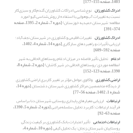
1403، صفحه 155-177]
ادراک کشاورزان
نوع‌شناسی ادراکات کشاورزان گندم‌کار و سبزی‌کار
نسبت به تغییرات آب‌وهوایی با استفاده از روش‌شناسی کیو (مورد
مطالعه: شهرستان حمیدیه خوزستان)
[دوره 7، شماره 2، 1395، صفحه
374-391]
ادراک کشاورزان
تغییرات اقلیمی و کشاورزی در شهرستان نجف‌آباد:
ارزیابی تأثیرات و راهبردهای سازگاری
[دوره 14، شماره 4، 1402،
صفحه 592-609]
ادغام
تحلیل تأثیر فاصله در میزان ادغام روستاهای الحاقی به شهر
(مطالعه موردی: روستاهای الحاقی در شهر کاشان)
[دوره 2، شماره 8،
1390، صفحه 123-152]
اراضی کشاورزی
واکاوی عوامل مؤثر بر تغییر کاربری اراضی کشاورزی
از دیدگاه متخصصین مراکز کشاورزی شهرستان دشتستان
[دوره 14،
شماره 1، 1402، صفحه 56-77]
ارتباطات
ارزیابی معیارهای پایداری روستایی شهرستان دنا براساس
فرآیند ارتباطات: کاربرد تحلیل سلسله‌مراتبی
[دوره 2، شماره 5، 1390،
صفحه 63-92]
ارتباطات اجتماعی
تأثیر اعتبارات بانک کشاورزی بر کیفیت زندگی
روستاییان شهرستان زنجان؛ یک تحلیل کیفی
[دوره 10، شماره 4،