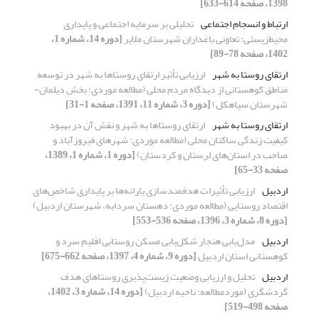
1398، صفحه 614-633]
ارتباط و انسجام اجتماعی
تحلیلی بر سرمایه اجتماعی و پایداری
‌محیط‌زیستی‌: تعاونی باغداران شهرستان ملایر
[دوره 14، شماره 1،
1402، صفحه 78-89]
ارتقای روستا به ‌شهر
ارزیابی تأثیر ارتقای روستاها به شهر در توسعه
مناطق کوهستانی از دیدگاه مردم محلی (مطالعه موردی: بخش دیلمان-
شهرستان سیاهکل)
[دوره 3، شماره 11، 1391، صفحه 1-31]
ارتقای روستا به شهر
ارتقای روستاها به شهر و نقش آن در بهبود
کیفیت زندگی ساکنان محلی (مطالعه موردی: شهرهای فیروزآباد و
صاحب در استان‌های لرستان و کردستان)
[دوره 1، شماره 1، 1389،
صفحه 33-65]
اردبیل
ارزیابی تأثیرات هدفمندسازی یارانه‌ها بر پایداری شاخص‌های
اقتصاد روستایی (مطالعه موردی: دهستان سردابه، شهرستان اردبیل)
[دوره 8، شماره 3، 1396، صفحه 536-553]
اردبیل
مدل‌یابی هنجار شکل‌یابی مسکن روستایی اقلیم سرد و
کوهستانی استان اردبیل
[دوره 9، شماره 4، 1397، صفحه 662-675]
اردبیل
تحلیل و ارزیابی وضعیت زیست‌پذیری روستاهای هدف
گردشگری (موردمطالعه: ناحیه اردبیل)
[دوره 14، شماره 3، 1402،
صفحه 498-519]