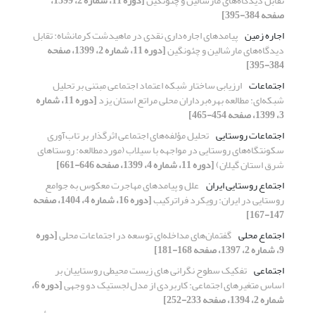
تقابل دیدگاه‌های مارشالین و چئونگین
[دوره 11، شماره 2، 1399،
صفحه 384-395]
اجاره زمین
پیامدهای اجاره‌داری نقدی در ماهیدشت کرمانشاه: تقابل
دیدگاه‌های مارشالین و چئونگین
[دوره 11، شماره 2، 1399، صفحه
384-395]
اجتماعات
ارزیابی ساختار شبکه اعتماد اجتماعی مبتنی بر تحلیل
شبکه‌ای: مطالعه بهره‌برداران محلی مراتع استان یزد
[دوره 11، شماره
3، 1399، صفحه 454-465]
اجتماعات روستایی
تحلیل مؤلفه‌های اجتماعی اثرگذار بر تاب‌آوری
سکونتگاه‌های روستایی در مواجهه با سیلاب (موردمطالعه: روستاهای
شرق استان گیلان)
[دوره 11، شماره 4، 1399، صفحه 646-661]
اجتماع روستایی ایران
علل و پیامدهای مهاجرت معکوس به جوامع
روستایی در ایران: رویکرد فراترکیب
[دوره 16، شماره 4، 1404، صفحه
147-167]
اجتماع محلی
گفتمان‌های مد‌اخله‌ای توسعه د‌ر اجتماعات محلی
[دوره
9، شماره 2، 1397، صفحه 168-181]
اجتماعی
تفکیک سطوح نگرانی های زیست محیطی روستاییان بر
اساس متغیرهای اجتماعی: کاربردی از مدل لجستیک دو وجهی
[دوره 6،
شماره 2، 1394، صفحه 233-252]