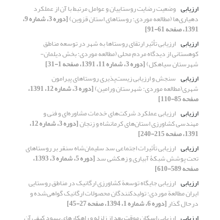
ارزیابی
وضعیت رضایت روستاییان و عوامل مرتبط با آن از عملکرد
دهیاری‌ها (مطالعه موردی: روستاهای استان قزوین)
[دوره 3، شماره 9،
1391، صفحه 61-91]
ارزیابی
ارزیابی تأثیر ارتقای روستاها به شهر در توسعه مناطق
کوهستانی از دیدگاه مردم محلی (مطالعه موردی: بخش دیلمان-
شهرستان سیاهکل)
[دوره 3، شماره 11، 1391، صفحه 1-31]
ارزیابی
سنجش و ارزیابی زیست‌پذیری روستاهای پیرامون
شهری(مطالعه موردی: شهرستان ورامین)
[دوره 3، شماره 12، 1391،
صفحه 85-110]
ارزیابی
ارزیابی عملکرد شرکت‌های خدمات مشاوره‌ای و فنی و
مهندسی کشاورزی استان‌های کرمانشاه و زنجان
[دوره 3، شماره 12،
1391، صفحه 215-240]
ارزیابی
ارزیابی تأثیرات اجتماعی سد سلیمان‌شاه سنقر بر روستاهای
تحت پوشش شبکۀ آبیاری و زهکشی سد
[دوره 5، شماره 3، 1393،
صفحه 589-610]
ارزیابی
ارزیابی جایگاه توسعة کشاورزی ارگانیک در مناطق روستایی
ایران مطالعة موردی: تولیدکنندگان محصولات ارگانیک گواهی‌شده و
درحال گذار
[دوره 6، شماره 1، 1394، صفحه 27-45]
ارزیابی
ارزیابی اسکان موقت بعد از زلزله و راهکارهای بهبود کیفی آن