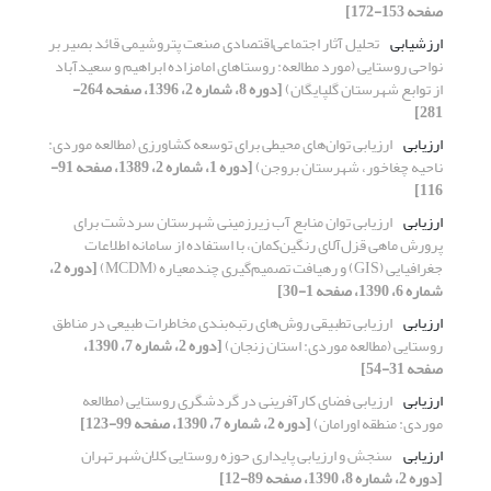
صفحه 153-172]
ارزشیابی
تحلیل آثار اجتماعی‌اقتصادی صنعت پتروشیمی قائد بصیر بر
نواحی روستایی (مورد مطالعه: روستاهای امامزاده ابراهیم و سعیدآباد
از توابع شهرستان گلپایگان)
[دوره 8، شماره 2، 1396، صفحه 264-
281]
ارزیابی
ارزیابی توان‌های محیطی برای توسعه کشاورزی (مطالعه موردی:
ناحیه چغاخور، شهرستان بروجن)
[دوره 1، شماره 2، 1389، صفحه 91-
116]
ارزیابی
ارزیابی توان منابع آب زیرزمینی شهرستان سردشت برای
پرورش ماهی قزل‌آلای رنگین‌کمان، با استفاده از سامانه‌ اطلاعات
جغرافیایی (GIS) و رهیافت تصمیم‌گیری چندمعیاره (MCDM)
[دوره 2،
شماره 6، 1390، صفحه 1-30]
ارزیابی
ارزیابی تطبیقی روش‌های رتبه‌بندی مخاطرات طبیعی در مناطق
روستایی (مطالعه موردی: استان زنجان)
[دوره 2، شماره 7، 1390،
صفحه 31-54]
ارزیابی
ارزیابی فضای کارآفرینی در گردشگری روستایی (مطالعه
موردی: منطقه اورامان)
[دوره 2، شماره 7، 1390، صفحه 99-123]
ارزیابی
سنجش و ارزیابی پایداری حوزه روستایی کلان‌شهر تهران
[دوره 2، شماره 8، 1390، صفحه 89-12]