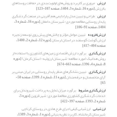
ارزش
مروری بر کاربرد و روش‌های اولویت‌بندی در حفاظت روستاهای
باارزش
[دوره 16، شماره 3، 1404، صفحه 107-123]
ارزش
طراحی و تبیین مدل پارادایمیِ هم آفرینی در صنعت گردشگری
پایدار روستایی مطالعه موردی: شهرستان دامغان
[دوره 16، شماره 3،
1404، صفحه 91-106]
ارزش‌افزوده
تبیین عوامل مؤثر و چالش‌های پیش روی توسعه زنجیره
ارزش گوشت گوسفند در استان لرستان
[دوره 12، شماره 2، 1400،
صفحه 404-417]
ارزش‌گذاری
برآورد ارزش اقتصادی زمین‌های کشاورزی با استفاده از
روش هدانیک (مورد مطالعه: شهرستان ارزوئیه- استان کرمان)
[دوره
8، شماره 4، 1396، صفحه 663-674]
ارزش‌گذاری
تبیین نشانگرهای منظر پایدار روستایی در ایران مبتنی بر
آرای متخصصان و حرفه‌مندان
[دوره 11، شماره 1، 1399، صفحه 50-
65]
ارزش‌گذاری مشروط
برآورد میزان تمایل به پرداخت شهروندان برای
خدمات گردشگری کشاورزی مطالعة موردی: شهر قزوین
[دوره 5،
شماره 2، 1393، صفحه 397-422]
ارزشیابی
ارزشیابی کیفی اجرای طرح‌ هادی در روستای کرناچی
شهرستان کرمانشاه ـ کاربرد نظریه بنیانی
[دوره 1، شماره 3، 1389،