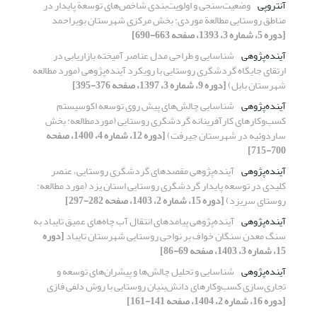
آنتروپی
وضعیت‌سنجی و اولویت‌بندی شاخص‌‌های توسعة پایدار در
مناطق روستایی مطالعة موردی: بخش مرکزی شهرستان بویراحمد
[دوره 5، شماره 3، 1393، صفحه 663-690]
آینده‌پژوهی
شناسایی و طراحی مدل عناصر آمیخته بازاریابی در
ارتقای جایگاه گردشگری روستایی با رویکرد آینده‌پژوهی (مورد مطالعه
شهرستان بابل)
[دوره 9، شماره 3، 1397، صفحه 376-395]
آینده‌پژوهی
شناسایی چالش‌های پیش روی توسعه اکوسیستم
کسب‌وکارهای کارآفرینانه گردشگری روستایی (موردمطالعه: بخش
ساردوئیه در شهرستان جیرفت)
[دوره 12، شماره 4، 1400، صفحه
700-715]
آینده‌پژوهی
آینده‌پژوهی مقصدهای گردشگری روستایی، عنصر
کلیدی در توسعه پایدار گردشگری روستایی استان یزد (مورد مطالعه:
روستای سریزد)
[دوره 15، شماره 2، 1403، صفحه 282-297]
آینده‌پژوهی
آینده‌پژوهی پیامدهای انتقال آب چاه‌های عمیق تایباد به
سنگ معدن سنگان خواف بر نواحی روستایی شهرستان تایباد
[دوره
15، شماره 3، 1403، صفحه 69-86]
آینده‌پژوهی
شناسایی و تحلیل چالش‌ها و پیشران‌های توسعه و
تجاری‌سازی کسب‌وکارهای دانش‌بنیان روستایی با روش دلفی فازی
[دوره 16، شماره 2، 1404، صفحه 141-161]