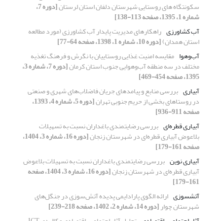
سکونتگاه های روستایی شهرستان دلفان استان لرستان
[دوره 7،
شماره 1، 1395، صفحه 113-138]
آب کشاورزی
راهکارهای مدیریت پایدار آب کشاورزی (مورد مطالعه
استان همدان)
[دوره 10، شماره 1، 1398، صفحه 64-77]
آب‌وهوا
مقایسه امنیت غذایی روستاییان با نگرش و فرهنگ تغذیه
مختلف در سه منطقه آب‌وهوایی جنوب استان کرمان
[دوره 7، شماره 3،
1395، صفحه 454-469]
آبیاری
بررسی منابع و پیامدهای جریان فاضلاب‌ها‌‌‌ی شهری و صنعتی
در روستاهای بخشی از حریم جنوبی تهران
[دوره 5، شماره 4، 1393،
صفحه 911-936]
آبیاری قطره‌ای
بررسی رضایتمندی باغداران نسبت به تسهیلات
بلاعوض آبیاری قطره‌ای در شهرستان زنجان
[دوره 16، شماره 3، 1404،
صفحه 161-179]
آبیاری نوین
بررسی رضایتمندی باغداران نسبت به تسهیلات بلاعوض
آبیاری قطره‌ای در شهرستان زنجان
[دوره 16، شماره 3، 1404، صفحه
161-179]
آتش‎سوزی
ارائه الگوی پارادایمی پدیده آتش‌سوزی در جنگل‌های
شهرستان چوار
[دوره 14، شماره 2، 1402، صفحه 218-239]
آثار اجتماعی ـ اقتصادی
تحلیل آثار اجتماعی، اقتصادی و کالبدی ICT