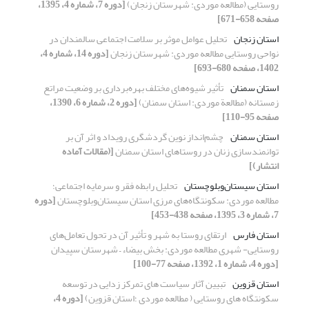
روستایی (مطالعه موردی: شهرستان زنجان)
[دوره 7، شماره 4، 1395،
صفحه 658-671]
استان زنجان
تحلیل عوامل موثر بر سلامت اجتماعی سالمندان در
نواحی روستایی مطالعه موردی: شهرستان زنجان
[دوره 14، شماره 4،
1402، صفحه 680-693]
استان سمنان
تأثیر شیوه‌های مختلف بهره‌برداری بر وضعیت مراتع
زمستانه (مطالعة موردی: استان سمنان)
[دوره 2، شماره 6، 1390،
صفحه 95-110]
استان سمنان
چشم‌انداز نوین گردشگری رویداد و اثر آن بر
توانمندسازی زنان در روستاهای استان سمنان
[(مقالات آماده
انتشار)]
استان سیستان‌وبلوچستان
تحلیل رابطه‌ فقر و سرمایه اجتماعی؛
مطالعه موردی: سکونتگاه‌های مرزی استان سیستان‌وبلوچستان
[دوره
7، شماره 3، 1395، صفحه 438-453]
استان فارس
ارتقای روستا به شهر و تأثیر آن در تحول تعامل‌های
روستایی- شهری مطالعه موردی: بخش بیضاء – شهرستان سپیدان
[دوره 4، شماره 1، 1392، صفحه 77-100]
استان قزوین
تبیین آثار سیاست های تمرکز زدایی در توسعه
سکونتگاه های روستایی ( مطالعه موردی ؛استان قزوین)
[دوره 4،