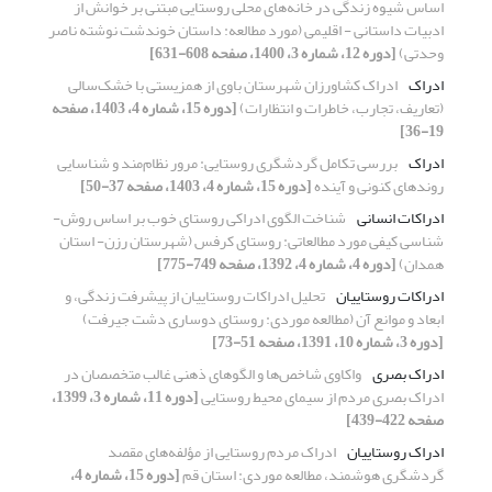
اساس شیوه زندگی در خانه‌های محلی روستایی مبتنی بر خوانش از
ادبیات داستانی - اقلیمی (مورد مطالعه: داستان خوندشت نوشته ناصر
وحدتی)
[دوره 12، شماره 3، 1400، صفحه 608-631]
ادراک
ادراک کشاورزان شهرستان باوی از همزیستی با خشک‌سالی
(تعاریف، تجارب، خاطرات و انتظارات)
[دوره 15، شماره 4، 1403، صفحه
19-36]
ادراک
بررسی تکامل گردشگری روستایی: مرور نظام‌مند و شناسایی
روندهای کنونی و آینده
[دوره 15، شماره 4، 1403، صفحه 37-50]
ادراکات انسانی
شناخت الگوی ادراکی روستای خوب بر اساس روش-
شناسی کیفی مورد مطالعاتی: روستای کرفس (شهرستان رزن- استان
همدان)
[دوره 4، شماره 4، 1392، صفحه 749-775]
ادراکات روستاییان
تحلیل ادراکات روستاییان از پیشرفت زندگی، و
ابعاد و موانع آن (مطالعه موردی: روستای دوساری دشت جیرفت)
[دوره 3، شماره 10، 1391، صفحه 51-73]
ادراک بصری
واکاوی شاخص‌ها و الگوهای ذهنی غالب متخصصان در
ادراک بصری مردم از سیمای محیط روستایی
[دوره 11، شماره 3، 1399،
صفحه 422-439]
ادراک روستاییان
ادراک مردم روستایی از مؤلفه‌های مقصد
گردشگری هوشمند، مطالعه موردی: استان قم
[دوره 15، شماره 4،